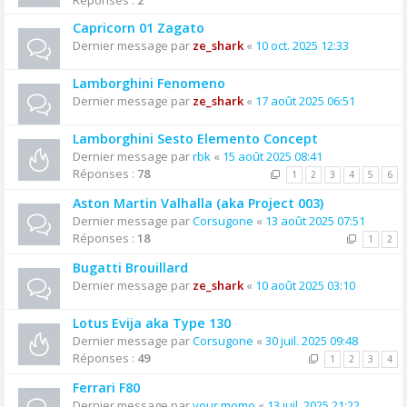
Réponses :
2
Capricorn 01 Zagato
Dernier message par
ze_shark
«
10 oct. 2025 12:33
Lamborghini Fenomeno
Dernier message par
ze_shark
«
17 août 2025 06:51
Lamborghini Sesto Elemento Concept
Dernier message par
rbk
«
15 août 2025 08:41
Réponses :
78
1
2
3
4
5
6
Aston Martin Valhalla (aka Project 003)
Dernier message par
Corsugone
«
13 août 2025 07:51
Réponses :
18
1
2
Bugatti Brouillard
Dernier message par
ze_shark
«
10 août 2025 03:10
Lotus Evija aka Type 130
Dernier message par
Corsugone
«
30 juil. 2025 09:48
Réponses :
49
1
2
3
4
Ferrari F80
Dernier message par
your momo
«
13 juil. 2025 21:22