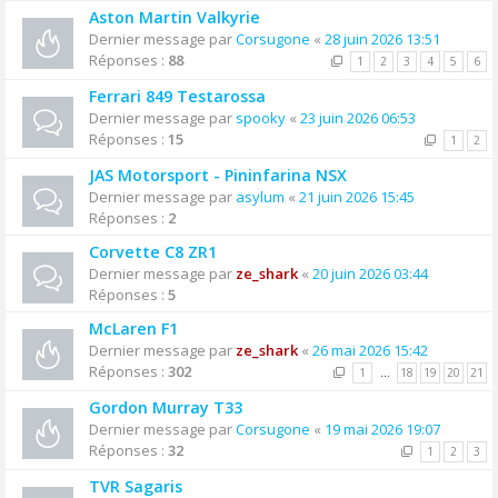
Aston Martin Valkyrie
Dernier message par
Corsugone
«
28 juin 2026 13:51
Réponses :
88
1
2
3
4
5
6
Ferrari 849 Testarossa
Dernier message par
spooky
«
23 juin 2026 06:53
Réponses :
15
1
2
JAS Motorsport - Pininfarina NSX
Dernier message par
asylum
«
21 juin 2026 15:45
Réponses :
2
Corvette C8 ZR1
Dernier message par
ze_shark
«
20 juin 2026 03:44
Réponses :
5
McLaren F1
Dernier message par
ze_shark
«
26 mai 2026 15:42
Réponses :
302
1
…
18
19
20
21
Gordon Murray T33
Dernier message par
Corsugone
«
19 mai 2026 19:07
Réponses :
32
1
2
3
TVR Sagaris