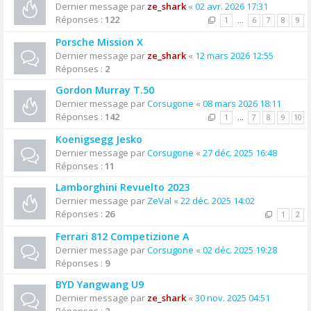
Dernier message par
ze_shark
«
02 avr. 2026 17:31
Réponses :
122
1
…
6
7
8
9
Porsche Mission X
Dernier message par
ze_shark
«
12 mars 2026 12:55
Réponses :
2
Gordon Murray T.50
Dernier message par
Corsugone
«
08 mars 2026 18:11
Réponses :
142
1
…
7
8
9
10
Koenigsegg Jesko
Dernier message par
Corsugone
«
27 déc. 2025 16:48
Réponses :
11
Lamborghini Revuelto 2023
Dernier message par
ZeVal
«
22 déc. 2025 14:02
Réponses :
26
1
2
Ferrari 812 Competizione A
Dernier message par
Corsugone
«
02 déc. 2025 19:28
Réponses :
9
BYD Yangwang U9
Dernier message par
ze_shark
«
30 nov. 2025 04:51