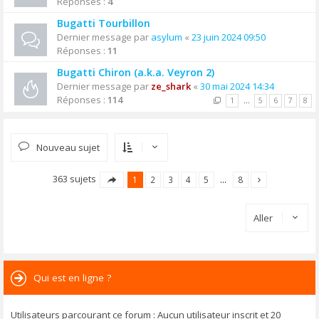
Réponses :
4
Bugatti Tourbillon
Dernier message par
asylum
«
23 juin 2024 09:50
Réponses :
11
Bugatti Chiron (a.k.a. Veyron 2)
Dernier message par
ze_shark
«
30 mai 2024 14:34
Réponses :
114
1
…
5
6
7
8
Nouveau sujet
363 sujets
1
2
3
4
5
…
8
Aller
Qui est en ligne ?
Utilisateurs parcourant ce forum : Aucun utilisateur inscrit et 20