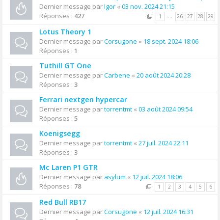
Dernier message par
Igor
«
03 nov. 2024 21:15
Réponses :
427
1
…
26
27
28
29
Lotus Theory 1
Dernier message par
Corsugone
«
18 sept. 2024 18:06
Réponses :
1
Tuthill GT One
Dernier message par
Carbene
«
20 août 2024 20:28
Réponses :
3
Ferrari nextgen hypercar
Dernier message par
torrentmt
«
03 août 2024 09:54
Réponses :
5
Koenigsegg
Dernier message par
torrentmt
«
27 juil. 2024 22:11
Réponses :
3
Mc Laren P1 GTR
Dernier message par
asylum
«
12 juil. 2024 18:06
Réponses :
78
1
2
3
4
5
6
Red Bull RB17
Dernier message par
Corsugone
«
12 juil. 2024 16:31