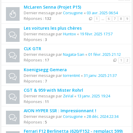
McLaren Senna (Projet P15)
Dernier message par
Corsugone
«
03 avr. 2025 06:54
Réponses :
132
1
…
6
7
8
9
Les voitures les plus chères
Dernier message par
Huntox
«
19 févr. 2025 17:57
Réponses :
3
CLK GTR
Dernier message par
Nagata-San
«
01 févr. 2025 21:12
Réponses :
17
1
2
Koenigsegg Gemera
Dernier message par
torrentmt
«
31 janv. 2025 21:37
Réponses :
7
CGT & 959 with Mister Rohrl
Dernier message par
ZeVal
«
13 janv. 2025 19:24
Réponses :
11
AION HYPER SSR : Impressionnant !
Dernier message par
Corsugone
«
28 déc. 2024 22:34
Réponses :
5
Ferrari F12 Berlinetta (620/F152 - remplact 599)