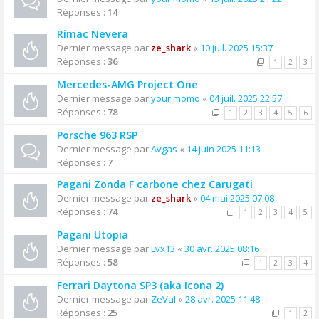
Réponses :
14
Rimac Nevera
Dernier message par
ze_shark
«
10 juil. 2025 15:37
Réponses :
36
1
2
3
Mercedes-AMG Project One
Dernier message par
your momo
«
04 juil. 2025 22:57
Réponses :
78
1
2
3
4
5
6
Porsche 963 RSP
Dernier message par
Avgas
«
14 juin 2025 11:13
Réponses :
7
Pagani Zonda F carbone chez Carugati
Dernier message par
ze_shark
«
04 mai 2025 07:08
Réponses :
74
1
2
3
4
5
Pagani Utopia
Dernier message par
Lvx13
«
30 avr. 2025 08:16
Réponses :
58
1
2
3
4
Ferrari Daytona SP3 (aka Icona 2)
Dernier message par
ZeVal
«
28 avr. 2025 11:48
Réponses :
25
1
2