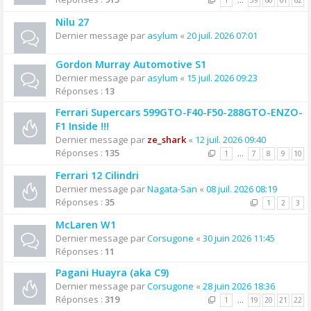
1
…
59
60
61
62
Nilu 27
Dernier message par
asylum
«
20 juil. 2026 07:01
Gordon Murray Automotive S1
Dernier message par
asylum
«
15 juil. 2026 09:23
Réponses :
13
Ferrari Supercars 599GTO-F40-F50-288GTO-ENZO-
F1 Inside !!!
Dernier message par
ze_shark
«
12 juil. 2026 09:40
Réponses :
135
1
…
7
8
9
10
Ferrari 12 Cilindri
Dernier message par
Nagata-San
«
08 juil. 2026 08:19
Réponses :
35
1
2
3
McLaren W1
Dernier message par
Corsugone
«
30 juin 2026 11:45
Réponses :
11
Pagani Huayra (aka C9)
Dernier message par
Corsugone
«
28 juin 2026 18:36
Réponses :
319
1
…
19
20
21
22