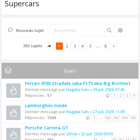
Supercars
Nouveau sujet
Rechercher
363 sujets
1
2
3
4
5
…
8
Sujets
Ferrari SF90 Stradale (aka F173 aka Big Brother)
Dernier message par
Nagata-San
«
29 juil. 2026 07:45
Réponses :
57
1
2
3
4
Lamborghini Inside
Dernier message par
Nagata-San
«
27 juil. 2026 11:09
Réponses :
1564
1
…
102
103
104
105
Porsche Carrera GT
Dernier message par
ZeVal
«
22 juil. 2026 09:03
Réponses :
915