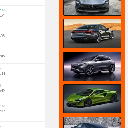
e
:51
:53
:45
:44
:42
e
:07