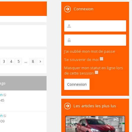
Connexion
J’ai oublié mon mot de passe
Se souvenir de moi
3
4
5
…
8
Masquer mon statut en ligne lors
de cette session
age
an
:45
Les articles les plus lus
an
:09