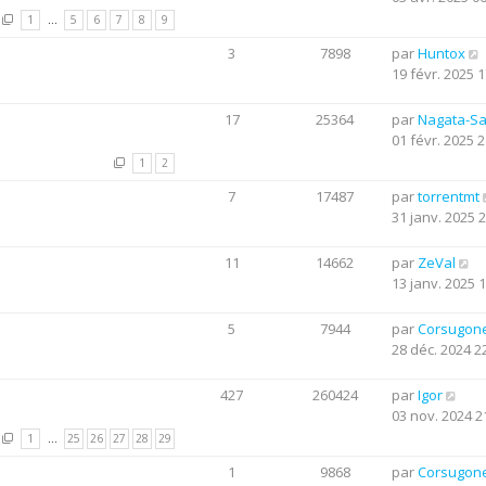
1
…
5
6
7
8
9
3
7898
par
Huntox
19 févr. 2025 1
17
25364
par
Nagata-S
01 févr. 2025 2
1
2
7
17487
par
torrentmt
31 janv. 2025 
11
14662
par
ZeVal
13 janv. 2025 
5
7944
par
Corsugon
28 déc. 2024 2
427
260424
par
Igor
03 nov. 2024 2
1
…
25
26
27
28
29
1
9868
par
Corsugon