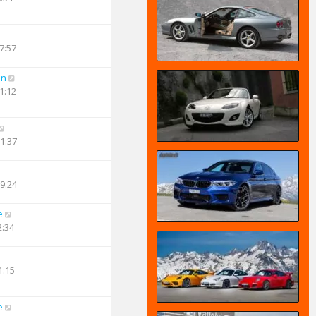
7:57
an
1:12
21:37
19:24
e
2:34
1:15
e