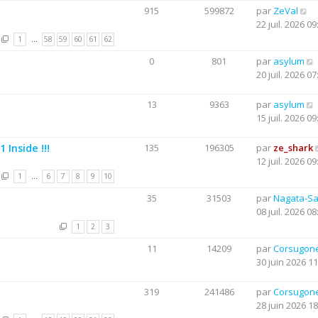
915
599872
par
ZeVal
22 juil. 2026 09
1
…
58
59
60
61
62
0
801
par
asylum
20 juil. 2026 07
13
9363
par
asylum
15 juil. 2026 09
Inside !!!
135
196305
par
ze_shark
12 juil. 2026 09
1
…
6
7
8
9
10
35
31503
par
Nagata-S
08 juil. 2026 08
1
2
3
11
14209
par
Corsugon
30 juin 2026 11
319
241486
par
Corsugon
28 juin 2026 18