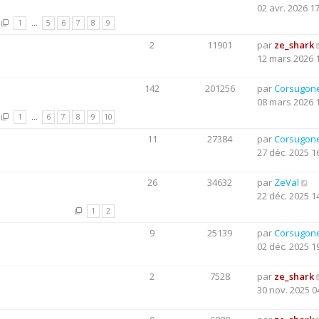
02 avr. 2026 1
1
…
5
6
7
8
9
2
11901
par
ze_shark
12 mars 2026 
142
201256
par
Corsugon
08 mars 2026 
1
…
6
7
8
9
10
11
27384
par
Corsugon
27 déc. 2025 1
26
34632
par
ZeVal
22 déc. 2025 1
1
2
9
25139
par
Corsugon
02 déc. 2025 1
2
7528
par
ze_shark
30 nov. 2025 0