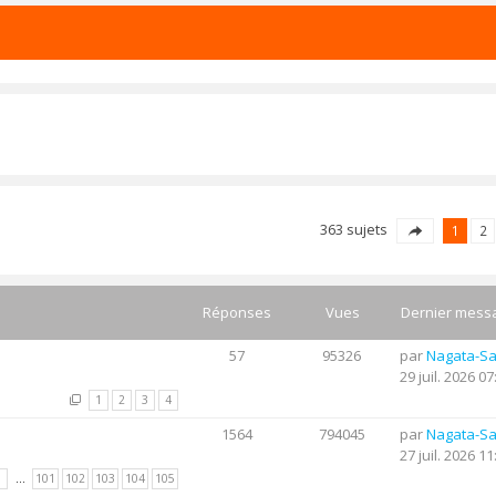
363 sujets
1
2
Réponses
Vues
Dernier mess
57
95326
par
Nagata-S
29 juil. 2026 07
1
2
3
4
1564
794045
par
Nagata-S
27 juil. 2026 11
1
…
101
102
103
104
105