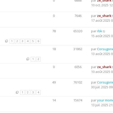
0
6888
par
ze_shark
10 oct. 2025 12
0
7646
par
ze_shark
17 août 2025 0
78
65320
par
rbk
15 août 2025 0
1
2
3
4
5
6
18
31862
par
Corsugon
13 août 2025 0
1
2
0
6056
par
ze_shark
10 août 2025 0
49
76102
par
Corsugon
30 juil. 2025 09
1
2
3
4
14
15674
par
your mom
13 juil. 2025 21