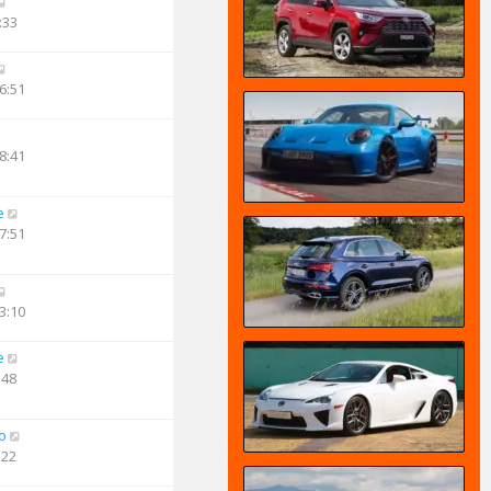
:33
6:51
8:41
e
7:51
3:10
e
:48
o
:22