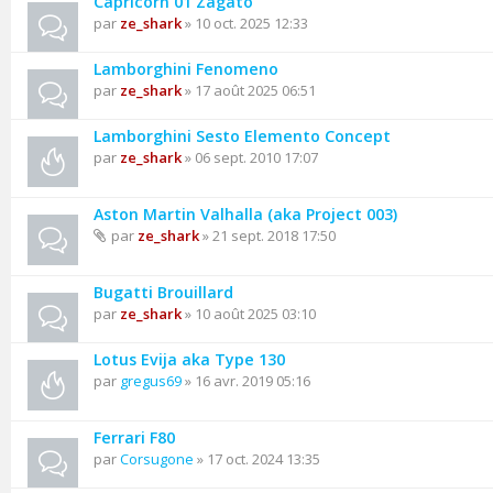
Capricorn 01 Zagato
par
ze_shark
» 10 oct. 2025 12:33
Lamborghini Fenomeno
par
ze_shark
» 17 août 2025 06:51
Lamborghini Sesto Elemento Concept
par
ze_shark
» 06 sept. 2010 17:07
Aston Martin Valhalla (aka Project 003)
par
ze_shark
» 21 sept. 2018 17:50
Bugatti Brouillard
par
ze_shark
» 10 août 2025 03:10
Lotus Evija aka Type 130
par
gregus69
» 16 avr. 2019 05:16
Ferrari F80
par
Corsugone
» 17 oct. 2024 13:35