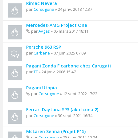
Rimac Nevera
par
Corsugone
» 24 janv. 2018 12:37
Mercedes-AMG Project One
par
Avgas
» 05 mars 2017 18:11
Porsche 963 RSP
par
Carbene
» 07 juin 2025 07:09
Pagani Zonda F carbone chez Carugati
par
TT
» 24 janv. 2006 15:47
Pagani Utopia
par
Corsugone
» 12 sept. 2022 17:22
Ferrari Daytona SP3 (aka Icona 2)
par
Corsugone
» 30 sept. 2021 16:34
McLaren Senna (Projet P15)
par
Corsugone
» 25 janv. 2014 10:04