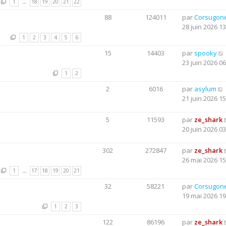
1
…
18
19
20
21
22
88
124011
par
Corsugon
28 juin 2026 13
1
2
3
4
5
6
15
14403
par
spooky
23 juin 2026 06
1
2
2
6016
par
asylum
21 juin 2026 15
5
11593
par
ze_shark
20 juin 2026 03
302
272847
par
ze_shark
26 mai 2026 15
1
…
17
18
19
20
21
32
58221
par
Corsugon
19 mai 2026 19
1
2
3
122
86196
par
ze_shark