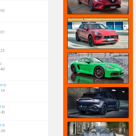
:03
:01
:23
:40
an
:19
e
:45
e
:36