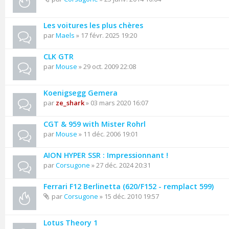
Les voitures les plus chères
par
Maels
» 17 févr. 2025 19:20
CLK GTR
par
Mouse
» 29 oct. 2009 22:08
Koenigsegg Gemera
par
ze_shark
» 03 mars 2020 16:07
CGT & 959 with Mister Rohrl
par
Mouse
» 11 déc. 2006 19:01
AION HYPER SSR : Impressionnant !
par
Corsugone
» 27 déc. 2024 20:31
Ferrari F12 Berlinetta (620/F152 - remplact 599)
par
Corsugone
» 15 déc. 2010 19:57
Lotus Theory 1