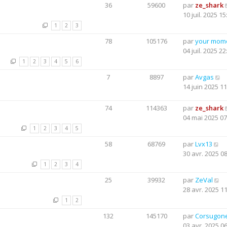
36
59600
par
ze_shark
10 juil. 2025 15
1
2
3
78
105176
par
your mom
04 juil. 2025 22
1
2
3
4
5
6
7
8897
par
Avgas
14 juin 2025 11
74
114363
par
ze_shark
04 mai 2025 07
1
2
3
4
5
58
68769
par
Lvx13
30 avr. 2025 0
1
2
3
4
25
39932
par
ZeVal
28 avr. 2025 1
1
2
132
145170
par
Corsugon
03 avr. 2025 0