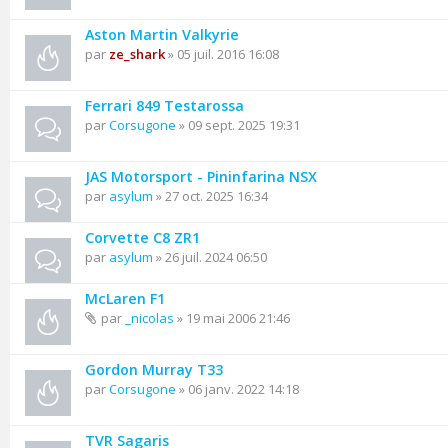
Aston Martin Valkyrie
par
ze_shark
» 05 juil. 2016 16:08
Ferrari 849 Testarossa
par
Corsugone
» 09 sept. 2025 19:31
JAS Motorsport - Pininfarina NSX
par
asylum
» 27 oct. 2025 16:34
Corvette C8 ZR1
par
asylum
» 26 juil. 2024 06:50
McLaren F1
par
_nicolas
» 19 mai 2006 21:46
Gordon Murray T33
par
Corsugone
» 06 janv. 2022 14:18
TVR Sagaris