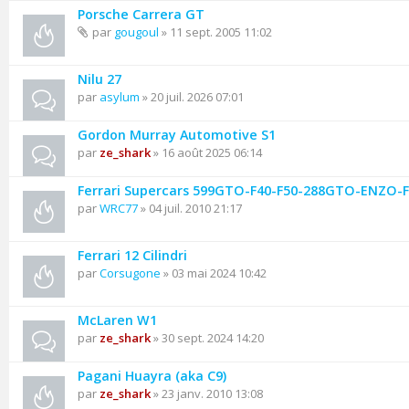
Porsche Carrera GT
par
gougoul
» 11 sept. 2005 11:02
Nilu 27
par
asylum
» 20 juil. 2026 07:01
Gordon Murray Automotive S1
par
ze_shark
» 16 août 2025 06:14
Ferrari Supercars 599GTO-F40-F50-288GTO-ENZO-F1 
par
WRC77
» 04 juil. 2010 21:17
Ferrari 12 Cilindri
par
Corsugone
» 03 mai 2024 10:42
McLaren W1
par
ze_shark
» 30 sept. 2024 14:20
Pagani Huayra (aka C9)
par
ze_shark
» 23 janv. 2010 13:08