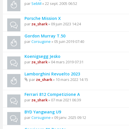
par
SebM
» 22 sept. 2005 06:52
Porsche Mission X
par
ze_shark
» 09 juin 2023 14:24
Gordon Murray T.50
par
Corsugone
» 05 juin 2019 07:40
Koenigsegg Jesko
par
ze_shark
» 04 mars 2019 07:31
Lamborghini Revuelto 2023
par
ze_shark
» 10 mars 2022 14:15
Ferrari 812 Competizione A
par
ze_shark
» 07 mai 2021 06:39
BYD Yangwang U9
par
Corsugone
» 09 janv. 2025 09:12