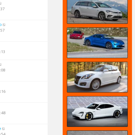
:37
o
:57
:13
:08
8:16
1:48
e
6:54