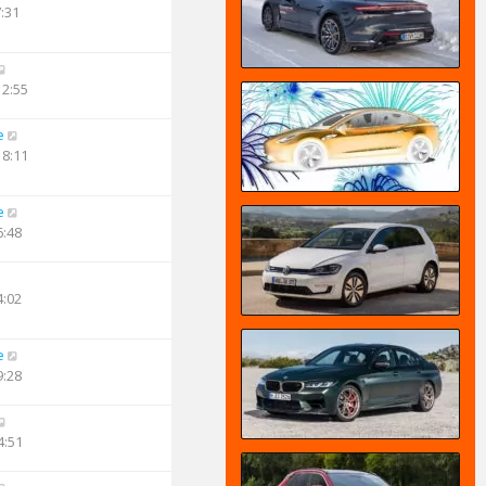
7:31
12:55
e
18:11
e
6:48
4:02
e
9:28
4:51