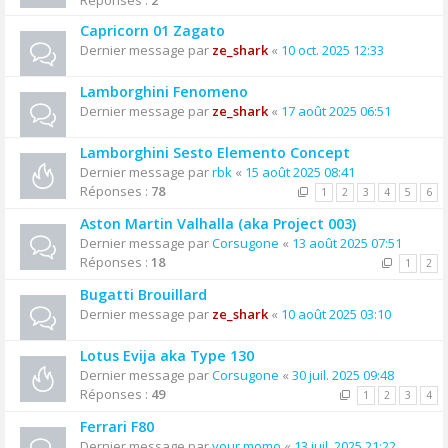
Réponses :
2
Capricorn 01 Zagato
Dernier message par
ze_shark
«
10 oct. 2025 12:33
Lamborghini Fenomeno
Dernier message par
ze_shark
«
17 août 2025 06:51
Lamborghini Sesto Elemento Concept
Dernier message par
rbk
«
15 août 2025 08:41
Réponses :
78
1
2
3
4
5
6
Aston Martin Valhalla (aka Project 003)
Dernier message par
Corsugone
«
13 août 2025 07:51
Réponses :
18
1
2
Bugatti Brouillard
Dernier message par
ze_shark
«
10 août 2025 03:10
Lotus Evija aka Type 130
Dernier message par
Corsugone
«
30 juil. 2025 09:48
Réponses :
49
1
2
3
4
Ferrari F80
Dernier message par
your momo
«
13 juil. 2025 21:22