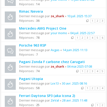
Réponses :
14
Rimac Nevera
Dernier message par
ze_shark
«
10 juil. 2025 15:37
Réponses :
36
1
2
3
Mercedes-AMG Project One
Dernier message par
your momo
«
04 juil. 2025 22:57
Réponses :
78
1
2
3
4
5
6
Porsche 963 RSP
Dernier message par
Avgas
«
14 juin 2025 11:13
Réponses :
7
Pagani Zonda F carbone chez Carugati
Dernier message par
ze_shark
«
04 mai 2025 07:08
Réponses :
74
1
2
3
4
5
Pagani Utopia
Dernier message par
Lvx13
«
30 avr. 2025 08:16
Réponses :
58
1
2
3
4
Ferrari Daytona SP3 (aka Icona 2)
Dernier message par
ZeVal
«
28 avr. 2025 11:48
Réponses :
25
1
2