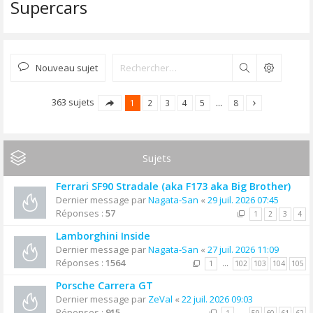
Supercars
Nouveau sujet
Rechercher
363 sujets
1
2
3
4
5
…
8
Sujets
Ferrari SF90 Stradale (aka F173 aka Big Brother)
Dernier message par
Nagata-San
«
29 juil. 2026 07:45
Réponses :
57
1
2
3
4
Lamborghini Inside
Dernier message par
Nagata-San
«
27 juil. 2026 11:09
Réponses :
1564
1
…
102
103
104
105
Porsche Carrera GT
Dernier message par
ZeVal
«
22 juil. 2026 09:03
Réponses :
915