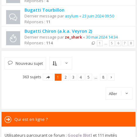
Réponses :
4
Bugatti Tourbillon
Dernier message par
asylum
«
23 juin 2024 09:50
Réponses :
11
Bugatti Chiron (a.k.a. Veyron 2)
Dernier message par
ze_shark
«
30 mai 2024 14:34
Réponses :
114
1
…
5
6
7
8
Nouveau sujet
363 sujets
1
2
3
4
5
…
8
Aller
Qui est en ligne ?
Utilisateurs parcourant ce forum :
Google [Bot]
et 111 invités