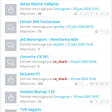
Aston Martin Valkyrie
Dernier message par
Corsugone
«
28 juin 2026 13:51
Réponses :
88
1
2
3
4
5
6
Ferrari 849 Testarossa
Dernier message par
spooky
«
23 juin 2026 06:53
Réponses :
15
1
2
JAS Motorsport - Pininfarina NSX
Dernier message par
asylum
«
21 juin 2026 15:45
Réponses :
2
Corvette C8 ZR1
Dernier message par
ze_shark
«
20 juin 2026 03:44
Réponses :
5
McLaren F1
Dernier message par
ze_shark
«
26 mai 2026 15:42
Réponses :
302
1
…
18
19
20
21
Gordon Murray T33
Dernier message par
Corsugone
«
19 mai 2026 19:07
Réponses :
32
1
2
3
TVR Sagaris