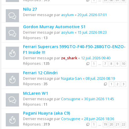
1
…
59
60
61
62
Nilu 27
Dernier message par
asylum
«
20 juil. 2026 07:01
Gordon Murray Automotive S1
Dernier message par
asylum
«
15 juil. 2026 09:23
Réponses :
13
Ferrari Supercars 599GTO-F40-F50-288GTO-ENZO-
F1 Inside !!!
Dernier message par
ze_shark
«
12 juil. 2026 09:40
Réponses :
135
1
…
7
8
9
10
Ferrari 12 Cilindri
Dernier message par
Nagata-San
«
08 juil. 2026 08:19
Réponses :
35
1
2
3
McLaren W1
Dernier message par
Corsugone
«
30 juin 2026 11:45
Réponses :
11
Pagani Huayra (aka C9)
Dernier message par
Corsugone
«
28 juin 2026 18:36
Réponses :
319
1
…
19
20
21
22