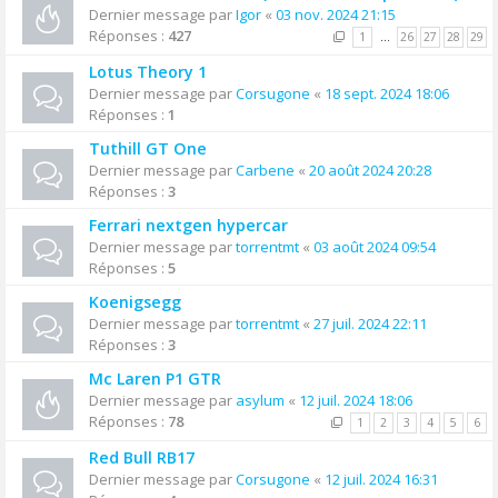
Dernier message par
Igor
«
03 nov. 2024 21:15
Réponses :
427
1
…
26
27
28
29
Lotus Theory 1
Dernier message par
Corsugone
«
18 sept. 2024 18:06
Réponses :
1
Tuthill GT One
Dernier message par
Carbene
«
20 août 2024 20:28
Réponses :
3
Ferrari nextgen hypercar
Dernier message par
torrentmt
«
03 août 2024 09:54
Réponses :
5
Koenigsegg
Dernier message par
torrentmt
«
27 juil. 2024 22:11
Réponses :
3
Mc Laren P1 GTR
Dernier message par
asylum
«
12 juil. 2024 18:06
Réponses :
78
1
2
3
4
5
6
Red Bull RB17
Dernier message par
Corsugone
«
12 juil. 2024 16:31