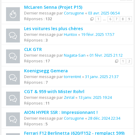
McLaren Senna (Projet P15)
Dernier message par
Corsugone
«
03 avr. 2025 06:54
Réponses :
132
1
…
6
7
8
9
Les voitures les plus chères
Dernier message par
Huntox
«
19 févr. 2025 17:57
Réponses :
3
CLK GTR
Dernier message par
Nagata-San
«
01 févr. 2025 21:12
Réponses :
17
1
2
Koenigsegg Gemera
Dernier message par
torrentmt
«
31 janv. 2025 21:37
Réponses :
7
CGT & 959 with Mister Rohrl
Dernier message par
ZeVal
«
13 janv. 2025 19:24
Réponses :
11
AION HYPER SSR : Impressionnant !
Dernier message par
Corsugone
«
28 déc. 2024 22:34
Réponses :
5
Ferrari F12 Berlinetta (620/F152 - remplact 599)