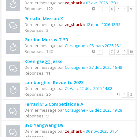
Dernier message par
ze_shark
«
02 avr. 2026 17:31
Réponses :
122
1
…
6
7
8
9
Porsche Mission X
Dernier message par
ze_shark
«
12 mars 2026 12:55
Réponses :
2
Gordon Murray T.50
Dernier message par
Corsugone
«
08 mars 2026 18:11
Réponses :
142
1
…
7
8
9
10
Koenigsegg Jesko
Dernier message par
Corsugone
«
27 déc. 2025 16:48
Réponses :
11
Lamborghini Revuelto 2023
Dernier message par
ZeVal
«
22 déc. 2025 14:02
Réponses :
26
1
2
Ferrari 812 Competizione A
Dernier message par
Corsugone
«
02 déc. 2025 19:28
Réponses :
9
BYD Yangwang U9
Dernier message par
ze_shark
«
30 nov. 2025 04:51