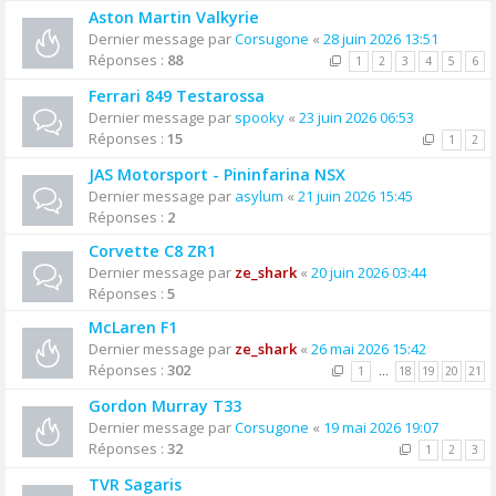
Aston Martin Valkyrie
Dernier message par
Corsugone
«
28 juin 2026 13:51
Réponses :
88
1
2
3
4
5
6
Ferrari 849 Testarossa
Dernier message par
spooky
«
23 juin 2026 06:53
Réponses :
15
1
2
JAS Motorsport - Pininfarina NSX
Dernier message par
asylum
«
21 juin 2026 15:45
Réponses :
2
Corvette C8 ZR1
Dernier message par
ze_shark
«
20 juin 2026 03:44
Réponses :
5
McLaren F1
Dernier message par
ze_shark
«
26 mai 2026 15:42
Réponses :
302
1
…
18
19
20
21
Gordon Murray T33
Dernier message par
Corsugone
«
19 mai 2026 19:07
Réponses :
32
1
2
3
TVR Sagaris