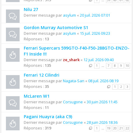
1
…
59
60
61
62
Nilu 27
Dernier message par
asylum
«
20 juil. 2026 07:01
Gordon Murray Automotive S1
Dernier message par
asylum
«
15 juil. 2026 09:23
Réponses :
13
Ferrari Supercars 599GTO-F40-F50-288GTO-ENZO-
F1 Inside !!!
Dernier message par
ze_shark
«
12 juil. 2026 09:40
Réponses :
135
1
…
7
8
9
10
Ferrari 12 Cilindri
Dernier message par
Nagata-San
«
08 juil. 2026 08:19
Réponses :
35
1
2
3
McLaren W1
Dernier message par
Corsugone
«
30 juin 2026 11:45
Réponses :
11
Pagani Huayra (aka C9)
Dernier message par
Corsugone
«
28 juin 2026 18:36
Réponses :
319
1
…
19
20
21
22