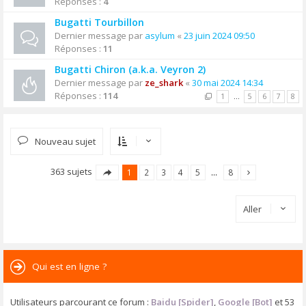
Réponses :
4
Bugatti Tourbillon
Dernier message par
asylum
«
23 juin 2024 09:50
Réponses :
11
Bugatti Chiron (a.k.a. Veyron 2)
Dernier message par
ze_shark
«
30 mai 2024 14:34
Réponses :
114
1
…
5
6
7
8
Nouveau sujet
363 sujets
1
2
3
4
5
…
8
Aller
Qui est en ligne ?
Utilisateurs parcourant ce forum :
Baidu [Spider]
,
Google [Bot]
et 53