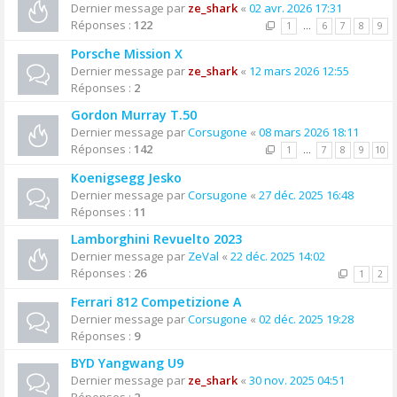
Dernier message par
ze_shark
«
02 avr. 2026 17:31
Réponses :
122
1
…
6
7
8
9
Porsche Mission X
Dernier message par
ze_shark
«
12 mars 2026 12:55
Réponses :
2
Gordon Murray T.50
Dernier message par
Corsugone
«
08 mars 2026 18:11
Réponses :
142
1
…
7
8
9
10
Koenigsegg Jesko
Dernier message par
Corsugone
«
27 déc. 2025 16:48
Réponses :
11
Lamborghini Revuelto 2023
Dernier message par
ZeVal
«
22 déc. 2025 14:02
Réponses :
26
1
2
Ferrari 812 Competizione A
Dernier message par
Corsugone
«
02 déc. 2025 19:28
Réponses :
9
BYD Yangwang U9
Dernier message par
ze_shark
«
30 nov. 2025 04:51