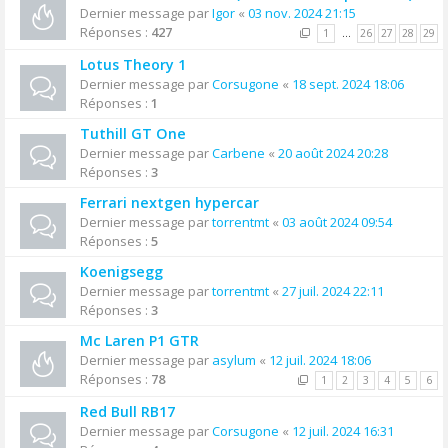
Dernier message par
Igor
«
03 nov. 2024 21:15
Réponses :
427
1
…
26
27
28
29
Lotus Theory 1
Dernier message par
Corsugone
«
18 sept. 2024 18:06
Réponses :
1
Tuthill GT One
Dernier message par
Carbene
«
20 août 2024 20:28
Réponses :
3
Ferrari nextgen hypercar
Dernier message par
torrentmt
«
03 août 2024 09:54
Réponses :
5
Koenigsegg
Dernier message par
torrentmt
«
27 juil. 2024 22:11
Réponses :
3
Mc Laren P1 GTR
Dernier message par
asylum
«
12 juil. 2024 18:06
Réponses :
78
1
2
3
4
5
6
Red Bull RB17
Dernier message par
Corsugone
«
12 juil. 2024 16:31