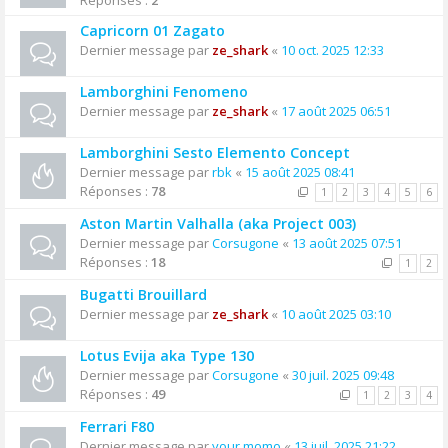
Réponses :
2
Capricorn 01 Zagato
Dernier message par
ze_shark
«
10 oct. 2025 12:33
Lamborghini Fenomeno
Dernier message par
ze_shark
«
17 août 2025 06:51
Lamborghini Sesto Elemento Concept
Dernier message par
rbk
«
15 août 2025 08:41
Réponses :
78
1
2
3
4
5
6
Aston Martin Valhalla (aka Project 003)
Dernier message par
Corsugone
«
13 août 2025 07:51
Réponses :
18
1
2
Bugatti Brouillard
Dernier message par
ze_shark
«
10 août 2025 03:10
Lotus Evija aka Type 130
Dernier message par
Corsugone
«
30 juil. 2025 09:48
Réponses :
49
1
2
3
4
Ferrari F80
Dernier message par
your momo
«
13 juil. 2025 21:22