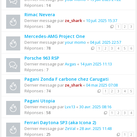
Réponses :
14
Rimac Nevera
Dernier message par
ze_shark
«
10 juil. 2025 15:37
Réponses :
36
1
2
3
Mercedes-AMG Project One
Dernier message par
your momo
«
04 juil. 2025 22:57
Réponses :
78
1
2
3
4
5
6
Porsche 963 RSP
Dernier message par
Avgas
«
14 juin 2025 11:13
Réponses :
7
Pagani Zonda F carbone chez Carugati
Dernier message par
ze_shark
«
04 mai 2025 07:08
Réponses :
74
1
2
3
4
5
Pagani Utopia
Dernier message par
Lvx13
«
30 avr. 2025 08:16
Réponses :
58
1
2
3
4
Ferrari Daytona SP3 (aka Icona 2)
Dernier message par
ZeVal
«
28 avr. 2025 11:48
Réponses :
25
1
2