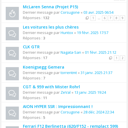
McLaren Senna (Projet P15)
Dernier message par
Corsugone
«
03 avr. 2025 06:54
Réponses :
132
1
…
6
7
8
9
Les voitures les plus chères
Dernier message par
Huntox
«
19 févr. 2025 17:57
Réponses :
3
CLK GTR
Dernier message par
Nagata-San
«
01 févr. 2025 21:12
Réponses :
17
1
2
Koenigsegg Gemera
Dernier message par
torrentmt
«
31 janv. 2025 21:37
Réponses :
7
CGT & 959 with Mister Rohrl
Dernier message par
ZeVal
«
13 janv. 2025 19:24
Réponses :
11
AION HYPER SSR : Impressionnant !
Dernier message par
Corsugone
«
28 déc. 2024 22:34
Réponses :
5
Ferrari F12 Berlinetta (620/F152 - remplact 599)