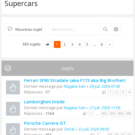
Supercars
Nouveau sujet
Rechercher
363 sujets
1
2
3
4
5
…
8
Sujets
Ferrari SF90 Stradale (aka F173 aka Big Brother)
Dernier message par
Nagata-San
«
29 juil. 2026 07:45
Réponses :
57
1
2
3
4
Lamborghini Inside
Dernier message par
Nagata-San
«
27 juil. 2026 11:09
Réponses :
1564
1
…
102
103
104
105
Porsche Carrera GT
Dernier message par
ZeVal
«
22 juil. 2026 09:03
Réponses :
915