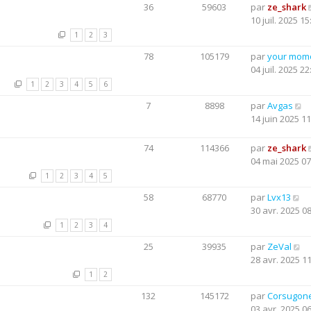
36
59603
par
ze_shark
10 juil. 2025 15
1
2
3
78
105179
par
your mom
04 juil. 2025 22
1
2
3
4
5
6
7
8898
par
Avgas
14 juin 2025 11
74
114366
par
ze_shark
04 mai 2025 07
1
2
3
4
5
58
68770
par
Lvx13
30 avr. 2025 0
1
2
3
4
25
39935
par
ZeVal
28 avr. 2025 1
1
2
132
145172
par
Corsugon
03 avr. 2025 0