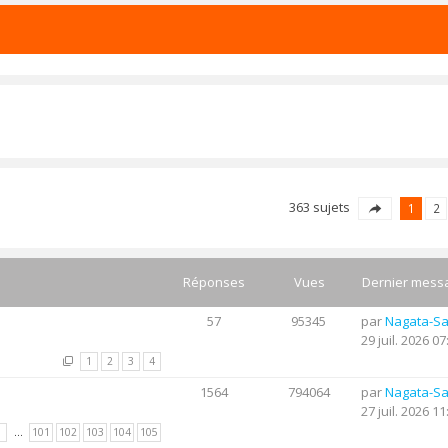
363 sujets
1
2
Réponses
Vues
Dernier mess
57
95345
par
Nagata-S
29 juil. 2026 07
1
2
3
4
1564
794064
par
Nagata-S
27 juil. 2026 11
1
…
101
102
103
104
105