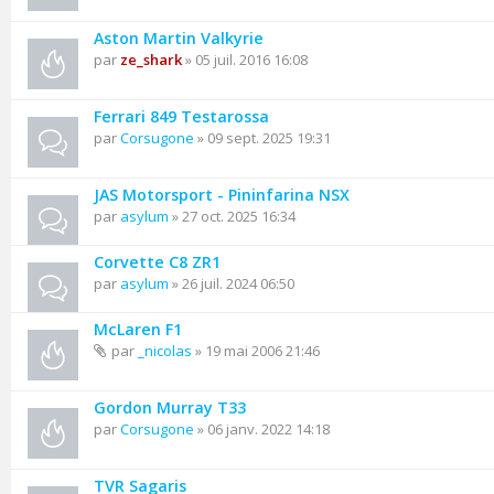
Aston Martin Valkyrie
par
ze_shark
» 05 juil. 2016 16:08
Ferrari 849 Testarossa
par
Corsugone
» 09 sept. 2025 19:31
JAS Motorsport - Pininfarina NSX
par
asylum
» 27 oct. 2025 16:34
Corvette C8 ZR1
par
asylum
» 26 juil. 2024 06:50
McLaren F1
par
_nicolas
» 19 mai 2006 21:46
Gordon Murray T33
par
Corsugone
» 06 janv. 2022 14:18
TVR Sagaris