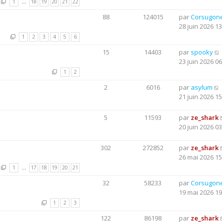
1
…
18
19
20
21
22
88
124015
par
Corsugon
28 juin 2026 13
1
2
3
4
5
6
15
14403
par
spooky
23 juin 2026 06
1
2
2
6016
par
asylum
21 juin 2026 15
5
11593
par
ze_shark
20 juin 2026 03
302
272852
par
ze_shark
26 mai 2026 15
1
…
17
18
19
20
21
32
58233
par
Corsugon
19 mai 2026 19
1
2
3
122
86198
par
ze_shark