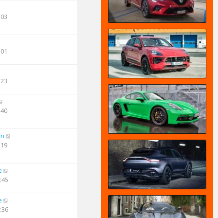
:03
:01
:23
:40
an
:19
e
:45
e
:36