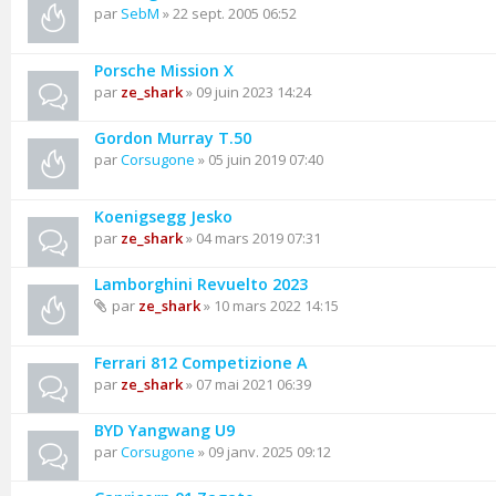
par
SebM
» 22 sept. 2005 06:52
Porsche Mission X
par
ze_shark
» 09 juin 2023 14:24
Gordon Murray T.50
par
Corsugone
» 05 juin 2019 07:40
Koenigsegg Jesko
par
ze_shark
» 04 mars 2019 07:31
Lamborghini Revuelto 2023
par
ze_shark
» 10 mars 2022 14:15
Ferrari 812 Competizione A
par
ze_shark
» 07 mai 2021 06:39
BYD Yangwang U9
par
Corsugone
» 09 janv. 2025 09:12