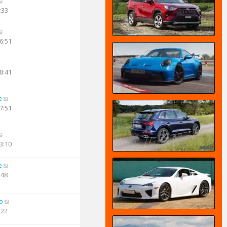
:33
6:51
8:41
e
7:51
3:10
e
:48
o
:22