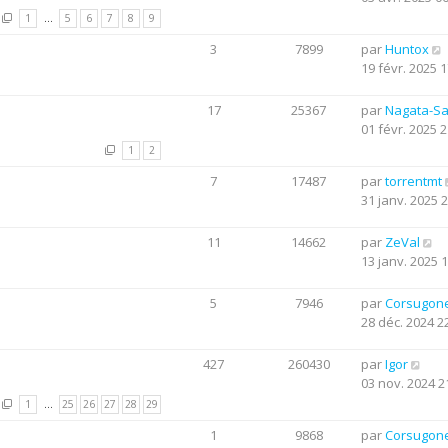
1
…
5
6
7
8
9
3
7899
par
Huntox
19 févr. 2025 1
17
25367
par
Nagata-S
01 févr. 2025 2
1
2
7
17487
par
torrentmt
31 janv. 2025 
11
14662
par
ZeVal
13 janv. 2025 
5
7946
par
Corsugon
28 déc. 2024 2
427
260430
par
Igor
03 nov. 2024 2
1
…
25
26
27
28
29
1
9868
par
Corsugon