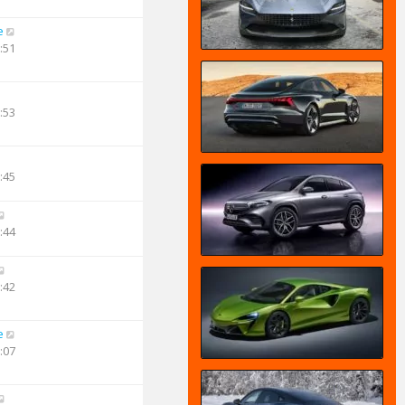
e
:51
:53
:45
:44
:42
e
:07