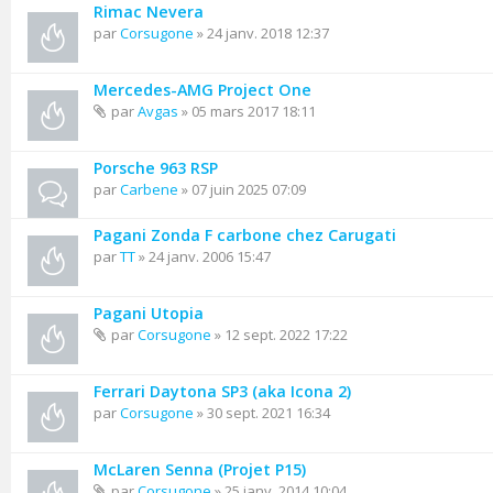
Rimac Nevera
par
Corsugone
» 24 janv. 2018 12:37
Mercedes-AMG Project One
par
Avgas
» 05 mars 2017 18:11
Porsche 963 RSP
par
Carbene
» 07 juin 2025 07:09
Pagani Zonda F carbone chez Carugati
par
TT
» 24 janv. 2006 15:47
Pagani Utopia
par
Corsugone
» 12 sept. 2022 17:22
Ferrari Daytona SP3 (aka Icona 2)
par
Corsugone
» 30 sept. 2021 16:34
McLaren Senna (Projet P15)
par
Corsugone
» 25 janv. 2014 10:04