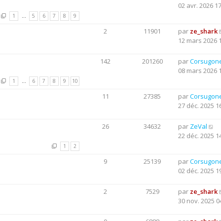
02 avr. 2026 1
1
…
5
6
7
8
9
2
11901
par
ze_shark
12 mars 2026 
142
201260
par
Corsugon
08 mars 2026 
1
…
6
7
8
9
10
11
27385
par
Corsugon
27 déc. 2025 1
26
34632
par
ZeVal
22 déc. 2025 1
1
2
9
25139
par
Corsugon
02 déc. 2025 1
2
7529
par
ze_shark
30 nov. 2025 0