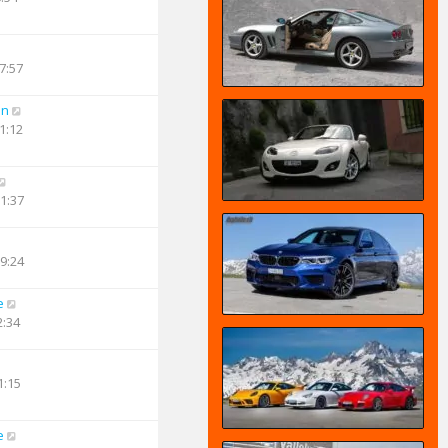
7:57
an
1:12
21:37
19:24
e
2:34
1:15
e