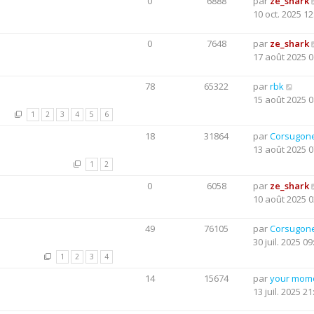
0
6888
par
ze_shark
10 oct. 2025 12
0
7648
par
ze_shark
17 août 2025 0
78
65322
par
rbk
15 août 2025 0
1
2
3
4
5
6
18
31864
par
Corsugon
13 août 2025 0
1
2
0
6058
par
ze_shark
10 août 2025 0
49
76105
par
Corsugon
30 juil. 2025 09
1
2
3
4
14
15674
par
your mom
13 juil. 2025 21