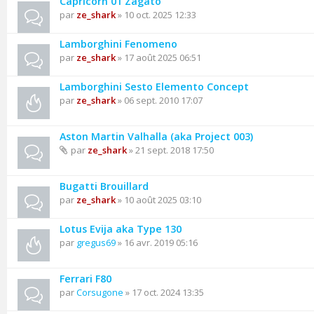
Capricorn 01 Zagato
par
ze_shark
» 10 oct. 2025 12:33
Lamborghini Fenomeno
par
ze_shark
» 17 août 2025 06:51
Lamborghini Sesto Elemento Concept
par
ze_shark
» 06 sept. 2010 17:07
Aston Martin Valhalla (aka Project 003)
par
ze_shark
» 21 sept. 2018 17:50
Bugatti Brouillard
par
ze_shark
» 10 août 2025 03:10
Lotus Evija aka Type 130
par
gregus69
» 16 avr. 2019 05:16
Ferrari F80
par
Corsugone
» 17 oct. 2024 13:35