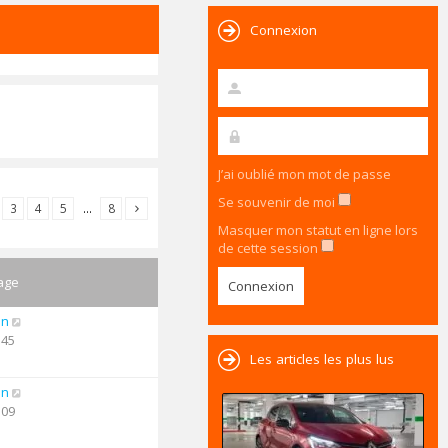
Connexion
J’ai oublié mon mot de passe
Se souvenir de moi
3
4
5
…
8
Masquer mon statut en ligne lors
de cette session
age
an
:45
Les articles les plus lus
an
:09