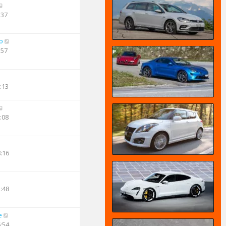
:37
o
:57
:13
:08
8:16
1:48
e
6:54