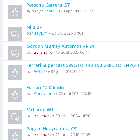
Porsche Carrera GT
par
gougoul
» 11 sept. 2005 11:02
Nilu 27
par
asylum
» 20 juil. 2026 07:01
Gordon Murray Automotive S1
par
ze_shark
» 16 août 2025 06:14
Ferrari Supercars 599GTO-F40-F50-288GTO-ENZO-F1 
par
WRC77
» 04 juil. 2010 21:17
Ferrari 12 Cilindri
par
Corsugone
» 03 mai 2024 10:42
McLaren W1
par
ze_shark
» 30 sept. 2024 14:20
Pagani Huayra (aka C9)
par
ze_shark
» 23 janv. 2010 13:08