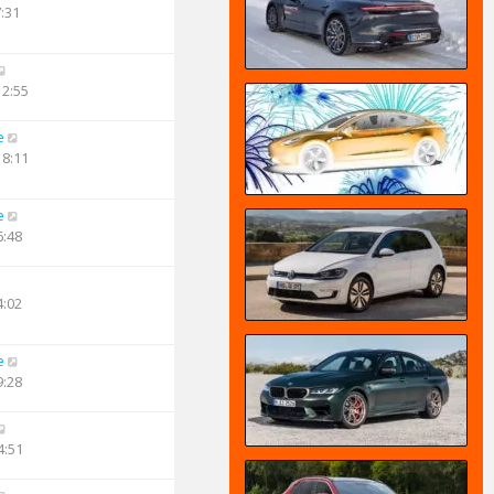
7:31
12:55
e
18:11
e
6:48
4:02
e
9:28
4:51