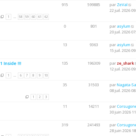
915
599885
par
ZeVal
22 juil. 2026 09
1
…
58
59
60
61
62
0
801
par
asylum
20 juil. 2026 07
13
9363
par
asylum
15 juil. 2026 09
Inside !!!
135
196309
par
ze_shark
12 juil. 2026 09
1
…
6
7
8
9
10
35
31503
par
Nagata-S
08 juil. 2026 08
1
2
3
11
14211
par
Corsugon
30 juin 2026 11
319
241493
par
Corsugon
28 juin 2026 18