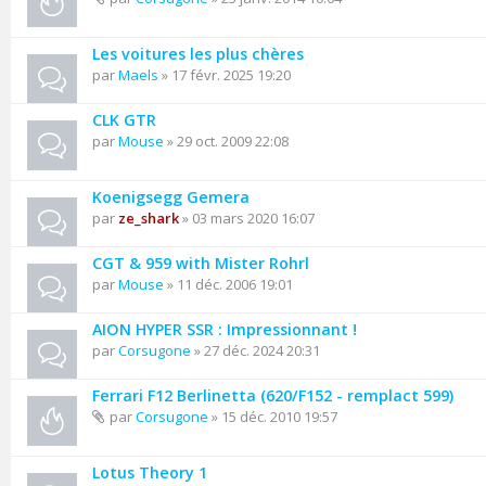
Les voitures les plus chères
par
Maels
» 17 févr. 2025 19:20
CLK GTR
par
Mouse
» 29 oct. 2009 22:08
Koenigsegg Gemera
par
ze_shark
» 03 mars 2020 16:07
CGT & 959 with Mister Rohrl
par
Mouse
» 11 déc. 2006 19:01
AION HYPER SSR : Impressionnant !
par
Corsugone
» 27 déc. 2024 20:31
Ferrari F12 Berlinetta (620/F152 - remplact 599)
par
Corsugone
» 15 déc. 2010 19:57
Lotus Theory 1