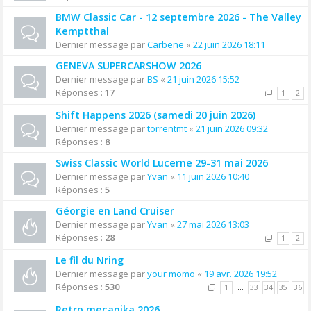
BMW Classic Car - 12 septembre 2026 - The Valley
Kemptthal
Dernier message par
Carbene
«
22 juin 2026 18:11
GENEVA SUPERCARSHOW 2026
Dernier message par
BS
«
21 juin 2026 15:52
Réponses :
17
1
2
Shift Happens 2026 (samedi 20 juin 2026)
Dernier message par
torrentmt
«
21 juin 2026 09:32
Réponses :
8
Swiss Classic World Lucerne 29-31 mai 2026
Dernier message par
Yvan
«
11 juin 2026 10:40
Réponses :
5
Géorgie en Land Cruiser
Dernier message par
Yvan
«
27 mai 2026 13:03
Réponses :
28
1
2
Le fil du Nring
Dernier message par
your momo
«
19 avr. 2026 19:52
Réponses :
530
1
…
33
34
35
36
Retro mecanika 2026