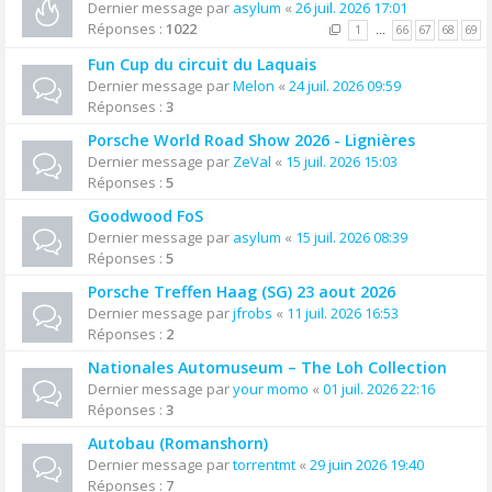
Dernier message par
asylum
«
26 juil. 2026 17:01
Réponses :
1022
1
…
66
67
68
69
Fun Cup du circuit du Laquais
Dernier message par
Melon
«
24 juil. 2026 09:59
Réponses :
3
Porsche World Road Show 2026 - Lignières
Dernier message par
ZeVal
«
15 juil. 2026 15:03
Réponses :
5
Goodwood FoS
Dernier message par
asylum
«
15 juil. 2026 08:39
Réponses :
5
Porsche Treffen Haag (SG) 23 aout 2026
Dernier message par
jfrobs
«
11 juil. 2026 16:53
Réponses :
2
Nationales Automuseum – The Loh Collection
Dernier message par
your momo
«
01 juil. 2026 22:16
Réponses :
3
Autobau (Romanshorn)
Dernier message par
torrentmt
«
29 juin 2026 19:40
Réponses :
7