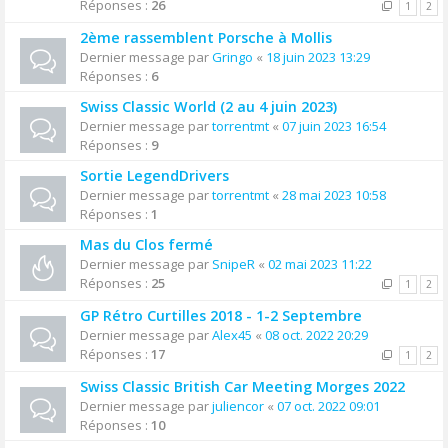
Réponses :
26
1
2
2ème rassemblent Porsche à Mollis
Dernier message par
Gringo
«
18 juin 2023 13:29
Réponses :
6
Swiss Classic World (2 au 4 juin 2023)
Dernier message par
torrentmt
«
07 juin 2023 16:54
Réponses :
9
Sortie LegendDrivers
Dernier message par
torrentmt
«
28 mai 2023 10:58
Réponses :
1
Mas du Clos fermé
Dernier message par
SnipeR
«
02 mai 2023 11:22
Réponses :
25
1
2
GP Rétro Curtilles 2018 - 1-2 Septembre
Dernier message par
Alex45
«
08 oct. 2022 20:29
Réponses :
17
1
2
Swiss Classic British Car Meeting Morges 2022
Dernier message par
juliencor
«
07 oct. 2022 09:01
Réponses :
10