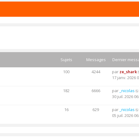
Sujets
Messages
Dernier mess
100
4244
par
ze_shark
17 janv. 2026 
182
6666
par
_nicolas
30 juil. 2026 06
16
629
par
_nicolas
05 juil. 2026 06