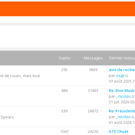
Sujets
Messages
Dernier mess
295
3839
avis de rech
C
par
osgii
ié de roues, mais tout
o
01 août 2025 1
n
484
31463
Re: Elon Musk
s
par
_nicolas
u
31 juil. 2026 05
l
t
339
26672
Re: Président
e
par
_nicolas
y Spears
r
01 août 2026 1
l
1047
24236
ATE Chuet
e