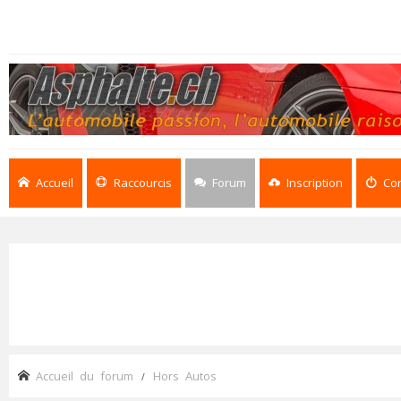
Accueil
Raccourcis
Forum
Inscription
Co
Accueil du forum
Hors Autos