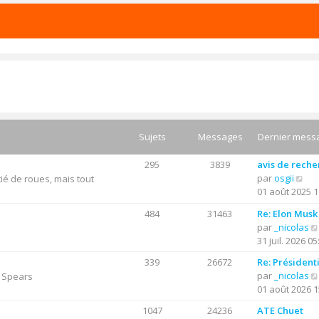
Sujets
Messages
Dernier mess
295
3839
avis de rech
C
par
osgii
ié de roues, mais tout
o
01 août 2025 1
n
484
31463
Re: Elon Musk
s
par
_nicolas
u
31 juil. 2026 05
l
t
339
26672
Re: Président
e
par
_nicolas
y Spears
r
01 août 2026 1
l
1047
24236
ATE Chuet
e