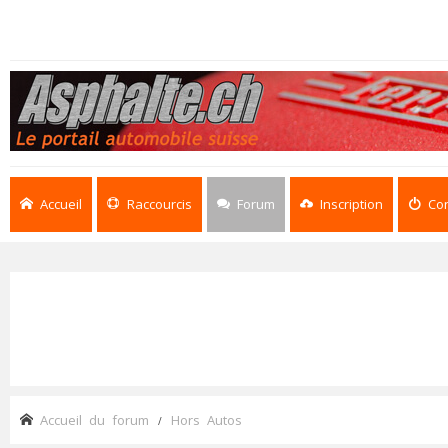
Accueil
Raccourcis
Forum
Inscription
Co
Accueil du forum
Hors Autos