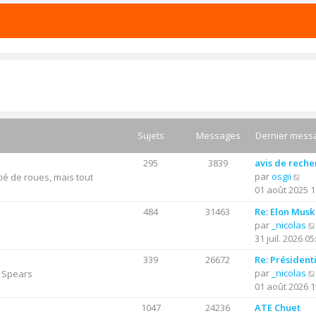
Sujets
Messages
Dernier mess
295
3839
avis de rech
C
par
osgii
ié de roues, mais tout
o
01 août 2025 1
n
484
31463
Re: Elon Musk
s
par
_nicolas
u
31 juil. 2026 05
l
t
339
26672
Re: Président
e
par
_nicolas
y Spears
r
01 août 2026 1
l
1047
24236
ATE Chuet
e