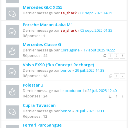
Mercedes GLC X255
Dernier message par
ze_shark
«
08 sept. 2025 14:25
Porsche Macan 4 aka M1
Dernier message par
ze_shark
«
05 sept. 2025 01:35
Réponses :
1
Mercedes Classe G
Dernier message par
Corsugone
«
17 août 2025 16:22
Réponses :
44
1
2
3
Volvo EX90 (fka Concept Recharge)
Dernier message par
bence
«
29 juil. 2025 14:38
Réponses :
18
1
2
Polestar 3
Dernier message par
lelocodunord
«
22 juil. 2025 12:40
Réponses :
24
1
2
Cupra Tavascan
Dernier message par
bence
«
20 juil. 2025 09:11
Réponses :
12
Ferrari PuroSangue