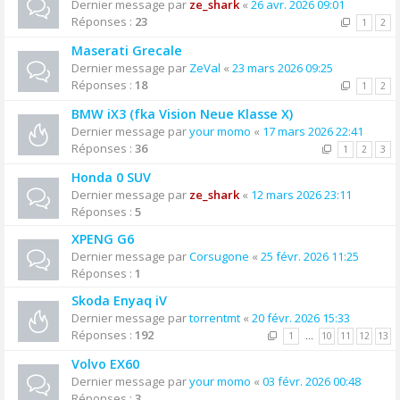
Dernier message par
ze_shark
«
26 avr. 2026 09:01
Réponses :
23
1
2
Maserati Grecale
Dernier message par
ZeVal
«
23 mars 2026 09:25
Réponses :
18
1
2
BMW iX3 (fka Vision Neue Klasse X)
Dernier message par
your momo
«
17 mars 2026 22:41
Réponses :
36
1
2
3
Honda 0 SUV
Dernier message par
ze_shark
«
12 mars 2026 23:11
Réponses :
5
XPENG G6
Dernier message par
Corsugone
«
25 févr. 2026 11:25
Réponses :
1
Skoda Enyaq iV
Dernier message par
torrentmt
«
20 févr. 2026 15:33
Réponses :
192
1
…
10
11
12
13
Volvo EX60
Dernier message par
your momo
«
03 févr. 2026 00:48
Réponses :
3