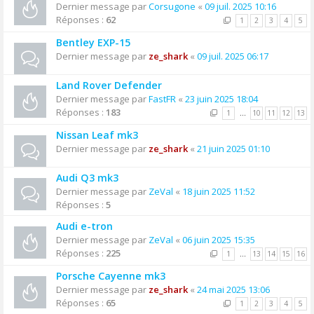
Dernier message par
Corsugone
«
09 juil. 2025 10:16
Réponses :
62
1
2
3
4
5
Bentley EXP-15
Dernier message par
ze_shark
«
09 juil. 2025 06:17
Land Rover Defender
Dernier message par
FastFR
«
23 juin 2025 18:04
Réponses :
183
1
…
10
11
12
13
Nissan Leaf mk3
Dernier message par
ze_shark
«
21 juin 2025 01:10
Audi Q3 mk3
Dernier message par
ZeVal
«
18 juin 2025 11:52
Réponses :
5
Audi e-tron
Dernier message par
ZeVal
«
06 juin 2025 15:35
Réponses :
225
1
…
13
14
15
16
Porsche Cayenne mk3
Dernier message par
ze_shark
«
24 mai 2025 13:06
Réponses :
65
1
2
3
4
5