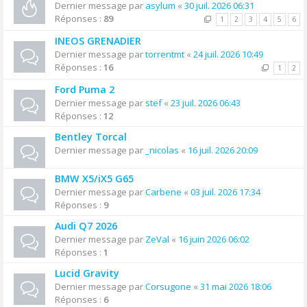
Dernier message par
asylum
«
30 juil. 2026 06:31
Réponses :
89
1
2
3
4
5
6
INEOS GRENADIER
Dernier message par
torrentmt
«
24 juil. 2026 10:49
Réponses :
16
1
2
Ford Puma 2
Dernier message par
stef
«
23 juil. 2026 06:43
Réponses :
12
Bentley Torcal
Dernier message par
_nicolas
«
16 juil. 2026 20:09
BMW X5/iX5 G65
Dernier message par
Carbene
«
03 juil. 2026 17:34
Réponses :
9
Audi Q7 2026
Dernier message par
ZeVal
«
16 juin 2026 06:02
Réponses :
1
Lucid Gravity
Dernier message par
Corsugone
«
31 mai 2026 18:06
Réponses :
6