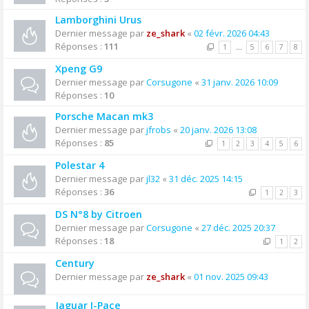
Lamborghini Urus
Dernier message par
ze_shark
«
02 févr. 2026 04:43
Réponses :
111
1
…
5
6
7
8
Xpeng G9
Dernier message par
Corsugone
«
31 janv. 2026 10:09
Réponses :
10
Porsche Macan mk3
Dernier message par
jfrobs
«
20 janv. 2026 13:08
Réponses :
85
1
2
3
4
5
6
Polestar 4
Dernier message par
jl32
«
31 déc. 2025 14:15
Réponses :
36
1
2
3
DS N°8 by Citroen
Dernier message par
Corsugone
«
27 déc. 2025 20:37
Réponses :
18
1
2
Century
Dernier message par
ze_shark
«
01 nov. 2025 09:43
Jaguar I-Pace