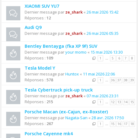
XIAOMI SUV YU7
Dernier message par
ze_shark
«
26 mai 2026 15:42
Réponses :
12
Audi Q9
Dernier message par
ze_shark
«
26 mai 2026 05:35
Bentley Bentayga (fka XP 9F) SUV
Dernier message par
your momo
«
15 mai 2026 13:30
Réponses :
109
1
…
5
6
7
8
Tesla Model Y
Dernier message par
Huntox
«
11 mai 2026 22:06
Réponses :
578
1
…
36
37
38
39
Tesla Cybertruck pick-up truck
Dernier message par
ze_shark
«
07 mai 2026 23:31
Réponses :
215
1
…
12
13
14
15
Porsche Macan (ex-Cajun, ex-Roxster)
Dernier message par
Nagata-San
«
28 avr. 2026 17:50
Réponses :
267
1
…
15
16
17
18
Porsche Cayenne mk4