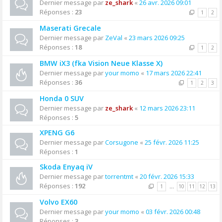
Dernier message par
ze_shark
«
26 avr. 2026 09:01
Réponses :
23
1
2
Maserati Grecale
Dernier message par
ZeVal
«
23 mars 2026 09:25
Réponses :
18
1
2
BMW iX3 (fka Vision Neue Klasse X)
Dernier message par
your momo
«
17 mars 2026 22:41
Réponses :
36
1
2
3
Honda 0 SUV
Dernier message par
ze_shark
«
12 mars 2026 23:11
Réponses :
5
XPENG G6
Dernier message par
Corsugone
«
25 févr. 2026 11:25
Réponses :
1
Skoda Enyaq iV
Dernier message par
torrentmt
«
20 févr. 2026 15:33
Réponses :
192
1
…
10
11
12
13
Volvo EX60
Dernier message par
your momo
«
03 févr. 2026 00:48
Réponses :
3