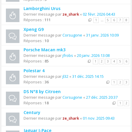
Lamborghini Urus
Dernier message par
ze_shark
«
02 févr. 2026 04:43
Réponses :
111
1
…
5
6
7
8
Xpeng G9
Dernier message par
Corsugone
«
31 janv. 2026 10:09
Réponses :
10
Porsche Macan mk3
Dernier message par
jfrobs
«
20 janv. 2026 13:08
Réponses :
85
1
2
3
4
5
6
Polestar 4
Dernier message par
jl32
«
31 déc. 2025 14:15
Réponses :
36
1
2
3
DS N°8 by Citroen
Dernier message par
Corsugone
«
27 déc. 2025 20:37
Réponses :
18
1
2
Century
Dernier message par
ze_shark
«
01 nov. 2025 09:43
Jaguar I-Pace