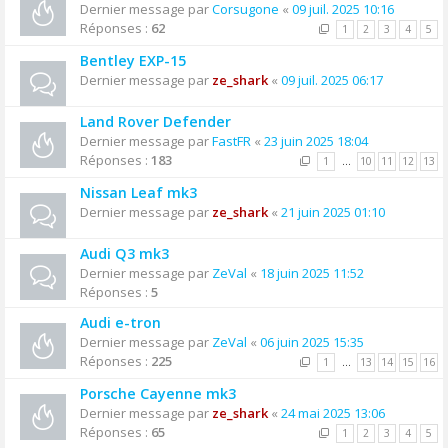
Dernier message par
Corsugone
«
09 juil. 2025 10:16
Réponses :
62
1
2
3
4
5
Bentley EXP-15
Dernier message par
ze_shark
«
09 juil. 2025 06:17
Land Rover Defender
Dernier message par
FastFR
«
23 juin 2025 18:04
Réponses :
183
1
…
10
11
12
13
Nissan Leaf mk3
Dernier message par
ze_shark
«
21 juin 2025 01:10
Audi Q3 mk3
Dernier message par
ZeVal
«
18 juin 2025 11:52
Réponses :
5
Audi e-tron
Dernier message par
ZeVal
«
06 juin 2025 15:35
Réponses :
225
1
…
13
14
15
16
Porsche Cayenne mk3
Dernier message par
ze_shark
«
24 mai 2025 13:06
Réponses :
65
1
2
3
4
5