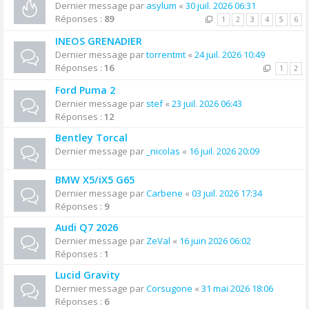
Dernier message par
asylum
«
30 juil. 2026 06:31
Réponses :
89
1
2
3
4
5
6
INEOS GRENADIER
Dernier message par
torrentmt
«
24 juil. 2026 10:49
Réponses :
16
1
2
Ford Puma 2
Dernier message par
stef
«
23 juil. 2026 06:43
Réponses :
12
Bentley Torcal
Dernier message par
_nicolas
«
16 juil. 2026 20:09
BMW X5/iX5 G65
Dernier message par
Carbene
«
03 juil. 2026 17:34
Réponses :
9
Audi Q7 2026
Dernier message par
ZeVal
«
16 juin 2026 06:02
Réponses :
1
Lucid Gravity
Dernier message par
Corsugone
«
31 mai 2026 18:06
Réponses :
6