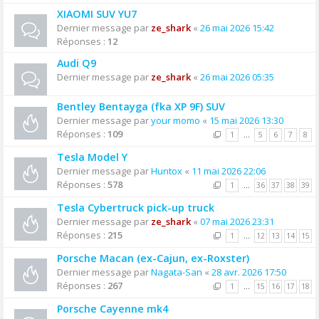
XIAOMI SUV YU7
Dernier message par
ze_shark
«
26 mai 2026 15:42
Réponses :
12
Audi Q9
Dernier message par
ze_shark
«
26 mai 2026 05:35
Bentley Bentayga (fka XP 9F) SUV
Dernier message par
your momo
«
15 mai 2026 13:30
Réponses :
109
1
…
5
6
7
8
Tesla Model Y
Dernier message par
Huntox
«
11 mai 2026 22:06
Réponses :
578
1
…
36
37
38
39
Tesla Cybertruck pick-up truck
Dernier message par
ze_shark
«
07 mai 2026 23:31
Réponses :
215
1
…
12
13
14
15
Porsche Macan (ex-Cajun, ex-Roxster)
Dernier message par
Nagata-San
«
28 avr. 2026 17:50
Réponses :
267
1
…
15
16
17
18
Porsche Cayenne mk4