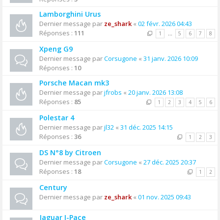
Lamborghini Urus
Dernier message par
ze_shark
«
02 févr. 2026 04:43
Réponses :
111
1
…
5
6
7
8
Xpeng G9
Dernier message par
Corsugone
«
31 janv. 2026 10:09
Réponses :
10
Porsche Macan mk3
Dernier message par
jfrobs
«
20 janv. 2026 13:08
Réponses :
85
1
2
3
4
5
6
Polestar 4
Dernier message par
jl32
«
31 déc. 2025 14:15
Réponses :
36
1
2
3
DS N°8 by Citroen
Dernier message par
Corsugone
«
27 déc. 2025 20:37
Réponses :
18
1
2
Century
Dernier message par
ze_shark
«
01 nov. 2025 09:43
Jaguar I-Pace