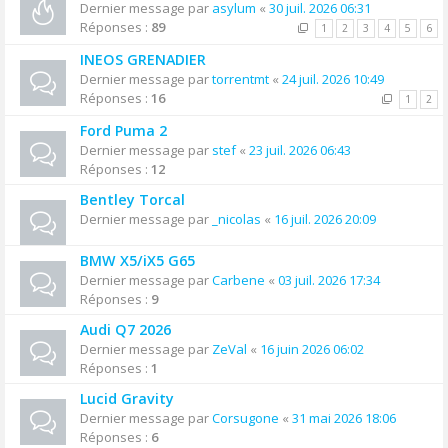
Dernier message par
asylum
«
30 juil. 2026 06:31
Réponses :
89
1
2
3
4
5
6
INEOS GRENADIER
Dernier message par
torrentmt
«
24 juil. 2026 10:49
Réponses :
16
1
2
Ford Puma 2
Dernier message par
stef
«
23 juil. 2026 06:43
Réponses :
12
Bentley Torcal
Dernier message par
_nicolas
«
16 juil. 2026 20:09
BMW X5/iX5 G65
Dernier message par
Carbene
«
03 juil. 2026 17:34
Réponses :
9
Audi Q7 2026
Dernier message par
ZeVal
«
16 juin 2026 06:02
Réponses :
1
Lucid Gravity
Dernier message par
Corsugone
«
31 mai 2026 18:06
Réponses :
6