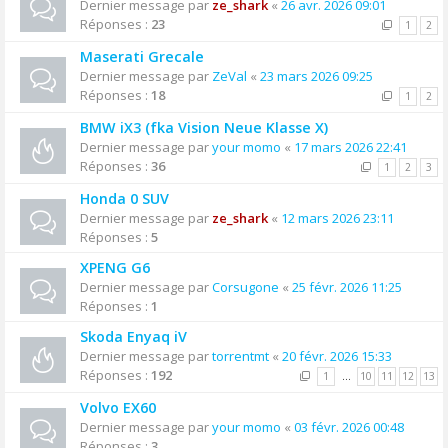
Dernier message par
ze_shark
«
26 avr. 2026 09:01
Réponses :
23
1
2
Maserati Grecale
Dernier message par
ZeVal
«
23 mars 2026 09:25
Réponses :
18
1
2
BMW iX3 (fka Vision Neue Klasse X)
Dernier message par
your momo
«
17 mars 2026 22:41
Réponses :
36
1
2
3
Honda 0 SUV
Dernier message par
ze_shark
«
12 mars 2026 23:11
Réponses :
5
XPENG G6
Dernier message par
Corsugone
«
25 févr. 2026 11:25
Réponses :
1
Skoda Enyaq iV
Dernier message par
torrentmt
«
20 févr. 2026 15:33
Réponses :
192
1
…
10
11
12
13
Volvo EX60
Dernier message par
your momo
«
03 févr. 2026 00:48
Réponses :
3