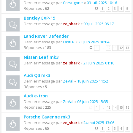
Dernier message par
Corsugone
«
09 juil. 2025 10:16
Réponses :
62
1
2
3
4
5
Bentley EXP-15
Dernier message par
ze_shark
«
09 juil. 2025 06:17
Land Rover Defender
Dernier message par
FastFR
«
23 juin 2025 18:04
Réponses :
183
1
…
10
11
12
13
Nissan Leaf mk3
Dernier message par
ze_shark
«
21 juin 2025 01:10
Audi Q3 mk3
Dernier message par
ZeVal
«
18 juin 2025 11:52
Réponses :
5
Audi e-tron
Dernier message par
ZeVal
«
06 juin 2025 15:35
Réponses :
225
1
…
13
14
15
16
Porsche Cayenne mk3
Dernier message par
ze_shark
«
24 mai 2025 13:06
Réponses :
65
1
2
3
4
5