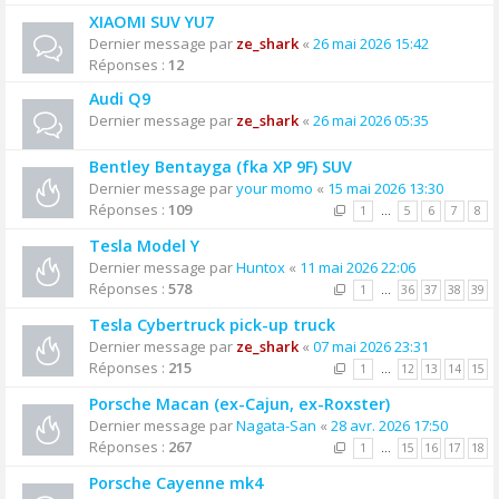
XIAOMI SUV YU7
Dernier message par
ze_shark
«
26 mai 2026 15:42
Réponses :
12
Audi Q9
Dernier message par
ze_shark
«
26 mai 2026 05:35
Bentley Bentayga (fka XP 9F) SUV
Dernier message par
your momo
«
15 mai 2026 13:30
Réponses :
109
1
…
5
6
7
8
Tesla Model Y
Dernier message par
Huntox
«
11 mai 2026 22:06
Réponses :
578
1
…
36
37
38
39
Tesla Cybertruck pick-up truck
Dernier message par
ze_shark
«
07 mai 2026 23:31
Réponses :
215
1
…
12
13
14
15
Porsche Macan (ex-Cajun, ex-Roxster)
Dernier message par
Nagata-San
«
28 avr. 2026 17:50
Réponses :
267
1
…
15
16
17
18
Porsche Cayenne mk4