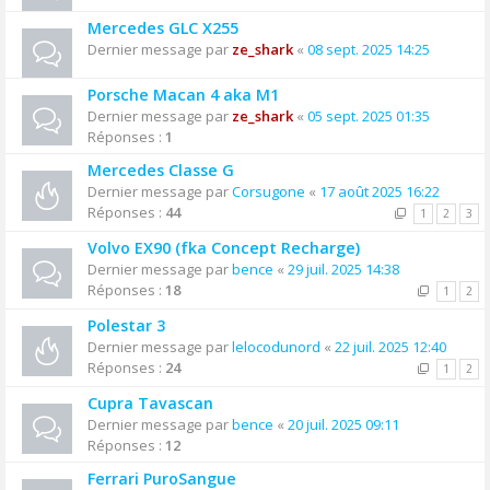
Mercedes GLC X255
Dernier message par
ze_shark
«
08 sept. 2025 14:25
Porsche Macan 4 aka M1
Dernier message par
ze_shark
«
05 sept. 2025 01:35
Réponses :
1
Mercedes Classe G
Dernier message par
Corsugone
«
17 août 2025 16:22
Réponses :
44
1
2
3
Volvo EX90 (fka Concept Recharge)
Dernier message par
bence
«
29 juil. 2025 14:38
Réponses :
18
1
2
Polestar 3
Dernier message par
lelocodunord
«
22 juil. 2025 12:40
Réponses :
24
1
2
Cupra Tavascan
Dernier message par
bence
«
20 juil. 2025 09:11
Réponses :
12
Ferrari PuroSangue