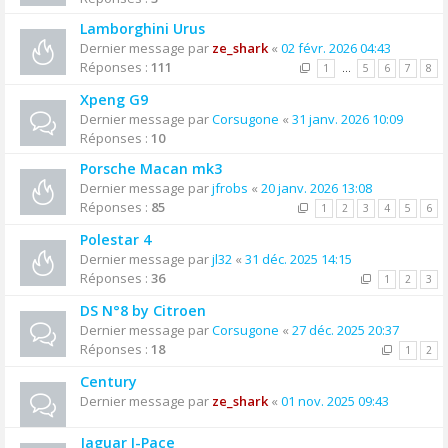
Lamborghini Urus
Dernier message par
ze_shark
«
02 févr. 2026 04:43
Réponses :
111
1
…
5
6
7
8
Xpeng G9
Dernier message par
Corsugone
«
31 janv. 2026 10:09
Réponses :
10
Porsche Macan mk3
Dernier message par
jfrobs
«
20 janv. 2026 13:08
Réponses :
85
1
2
3
4
5
6
Polestar 4
Dernier message par
jl32
«
31 déc. 2025 14:15
Réponses :
36
1
2
3
DS N°8 by Citroen
Dernier message par
Corsugone
«
27 déc. 2025 20:37
Réponses :
18
1
2
Century
Dernier message par
ze_shark
«
01 nov. 2025 09:43
Jaguar I-Pace