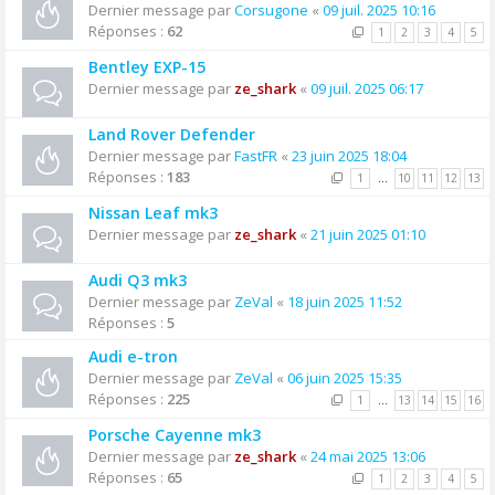
Dernier message par
Corsugone
«
09 juil. 2025 10:16
Réponses :
62
1
2
3
4
5
Bentley EXP-15
Dernier message par
ze_shark
«
09 juil. 2025 06:17
Land Rover Defender
Dernier message par
FastFR
«
23 juin 2025 18:04
Réponses :
183
1
…
10
11
12
13
Nissan Leaf mk3
Dernier message par
ze_shark
«
21 juin 2025 01:10
Audi Q3 mk3
Dernier message par
ZeVal
«
18 juin 2025 11:52
Réponses :
5
Audi e-tron
Dernier message par
ZeVal
«
06 juin 2025 15:35
Réponses :
225
1
…
13
14
15
16
Porsche Cayenne mk3
Dernier message par
ze_shark
«
24 mai 2025 13:06
Réponses :
65
1
2
3
4
5