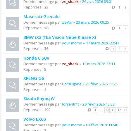
Dernier message par
ze_shark
«
26 avr. 2026 09:01
Réponses :
23
1
2
Maserati Grecale
Dernier message par
ZeVal
«
23 mars 2026 09:25
Réponses :
18
1
2
BMW iX3 (fka Vision Neue Klasse X)
Dernier message par
your momo
«
17 mars 2026 22:41
Réponses :
36
1
2
3
Honda 0 SUV
Dernier message par
ze_shark
«
12 mars 2026 23:11
Réponses :
5
XPENG G6
Dernier message par
Corsugone
«
25 févr. 2026 11:25
Réponses :
1
Skoda Enyaq iV
Dernier message par
torrentmt
«
20 févr. 2026 15:33
Réponses :
192
1
…
10
11
12
13
Volvo EX60
Dernier message par
your momo
«
03 févr. 2026 00:48
Réponses :
3