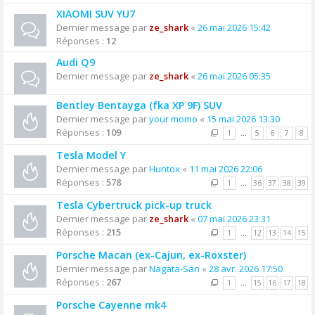
XIAOMI SUV YU7
Dernier message par
ze_shark
«
26 mai 2026 15:42
Réponses :
12
Audi Q9
Dernier message par
ze_shark
«
26 mai 2026 05:35
Bentley Bentayga (fka XP 9F) SUV
Dernier message par
your momo
«
15 mai 2026 13:30
Réponses :
109
1
…
5
6
7
8
Tesla Model Y
Dernier message par
Huntox
«
11 mai 2026 22:06
Réponses :
578
1
…
36
37
38
39
Tesla Cybertruck pick-up truck
Dernier message par
ze_shark
«
07 mai 2026 23:31
Réponses :
215
1
…
12
13
14
15
Porsche Macan (ex-Cajun, ex-Roxster)
Dernier message par
Nagata-San
«
28 avr. 2026 17:50
Réponses :
267
1
…
15
16
17
18
Porsche Cayenne mk4