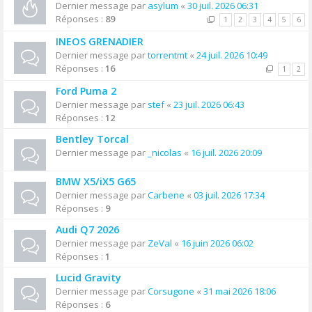
Dernier message par
asylum
«
30 juil. 2026 06:31
Réponses :
89
1
2
3
4
5
6
INEOS GRENADIER
Dernier message par
torrentmt
«
24 juil. 2026 10:49
Réponses :
16
1
2
Ford Puma 2
Dernier message par
stef
«
23 juil. 2026 06:43
Réponses :
12
Bentley Torcal
Dernier message par
_nicolas
«
16 juil. 2026 20:09
BMW X5/iX5 G65
Dernier message par
Carbene
«
03 juil. 2026 17:34
Réponses :
9
Audi Q7 2026
Dernier message par
ZeVal
«
16 juin 2026 06:02
Réponses :
1
Lucid Gravity
Dernier message par
Corsugone
«
31 mai 2026 18:06
Réponses :
6