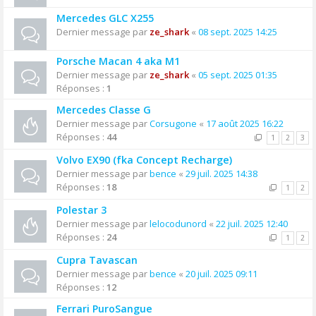
Mercedes GLC X255
Dernier message par
ze_shark
«
08 sept. 2025 14:25
Porsche Macan 4 aka M1
Dernier message par
ze_shark
«
05 sept. 2025 01:35
Réponses :
1
Mercedes Classe G
Dernier message par
Corsugone
«
17 août 2025 16:22
Réponses :
44
1
2
3
Volvo EX90 (fka Concept Recharge)
Dernier message par
bence
«
29 juil. 2025 14:38
Réponses :
18
1
2
Polestar 3
Dernier message par
lelocodunord
«
22 juil. 2025 12:40
Réponses :
24
1
2
Cupra Tavascan
Dernier message par
bence
«
20 juil. 2025 09:11
Réponses :
12
Ferrari PuroSangue