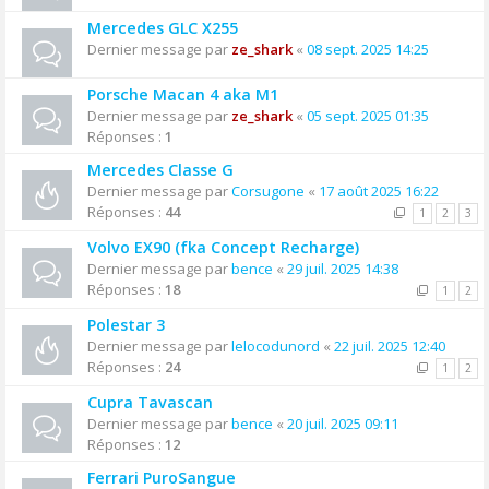
Mercedes GLC X255
Dernier message par
ze_shark
«
08 sept. 2025 14:25
Porsche Macan 4 aka M1
Dernier message par
ze_shark
«
05 sept. 2025 01:35
Réponses :
1
Mercedes Classe G
Dernier message par
Corsugone
«
17 août 2025 16:22
Réponses :
44
1
2
3
Volvo EX90 (fka Concept Recharge)
Dernier message par
bence
«
29 juil. 2025 14:38
Réponses :
18
1
2
Polestar 3
Dernier message par
lelocodunord
«
22 juil. 2025 12:40
Réponses :
24
1
2
Cupra Tavascan
Dernier message par
bence
«
20 juil. 2025 09:11
Réponses :
12
Ferrari PuroSangue