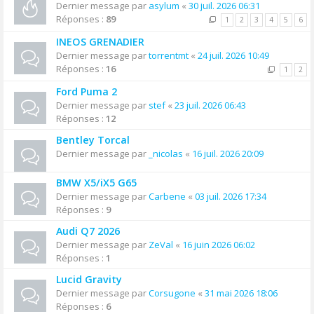
Dernier message par
asylum
«
30 juil. 2026 06:31
Réponses :
89
1
2
3
4
5
6
INEOS GRENADIER
Dernier message par
torrentmt
«
24 juil. 2026 10:49
Réponses :
16
1
2
Ford Puma 2
Dernier message par
stef
«
23 juil. 2026 06:43
Réponses :
12
Bentley Torcal
Dernier message par
_nicolas
«
16 juil. 2026 20:09
BMW X5/iX5 G65
Dernier message par
Carbene
«
03 juil. 2026 17:34
Réponses :
9
Audi Q7 2026
Dernier message par
ZeVal
«
16 juin 2026 06:02
Réponses :
1
Lucid Gravity
Dernier message par
Corsugone
«
31 mai 2026 18:06
Réponses :
6