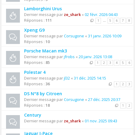
Lamborghini Urus
Dernier message par
ze_shark
«
02 févr. 2026 04:43
Réponses :
111
1
…
5
6
7
8
Xpeng G9
Dernier message par
Corsugone
«
31 janv. 2026 10:09
Réponses :
10
Porsche Macan mk3
Dernier message par
jfrobs
«
20 janv. 2026 13:08
Réponses :
85
1
2
3
4
5
6
Polestar 4
Dernier message par
jl32
«
31 déc. 2025 14:15
Réponses :
36
1
2
3
DS N°8 by Citroen
Dernier message par
Corsugone
«
27 déc. 2025 20:37
Réponses :
18
1
2
Century
Dernier message par
ze_shark
«
01 nov. 2025 09:43
Jaguar I-Pace