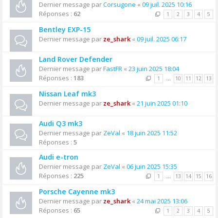
Dernier message par
Corsugone
«
09 juil. 2025 10:16
Réponses :
62
1
2
3
4
5
Bentley EXP-15
Dernier message par
ze_shark
«
09 juil. 2025 06:17
Land Rover Defender
Dernier message par
FastFR
«
23 juin 2025 18:04
Réponses :
183
1
…
10
11
12
13
Nissan Leaf mk3
Dernier message par
ze_shark
«
21 juin 2025 01:10
Audi Q3 mk3
Dernier message par
ZeVal
«
18 juin 2025 11:52
Réponses :
5
Audi e-tron
Dernier message par
ZeVal
«
06 juin 2025 15:35
Réponses :
225
1
…
13
14
15
16
Porsche Cayenne mk3
Dernier message par
ze_shark
«
24 mai 2025 13:06
Réponses :
65
1
2
3
4
5