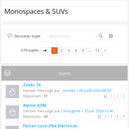
Monospaces & SUVs
Nouveau sujet
Rechercher
579 sujets
1
2
3
4
5
…
12
Sujets
Zeekr 7X
Dernier message par
_nicolas
«
06 août 2026 06:59
Réponses :
37
1
2
3
Alpine A390
Dernier message par
Corsugone
«
30 juil. 2026 12:40
Réponses :
49
1
2
3
4
Ferrari Luce (fka Elettrica)