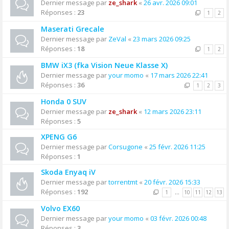
Dernier message par
ze_shark
«
26 avr. 2026 09:01
Réponses :
23
1
2
Maserati Grecale
Dernier message par
ZeVal
«
23 mars 2026 09:25
Réponses :
18
1
2
BMW iX3 (fka Vision Neue Klasse X)
Dernier message par
your momo
«
17 mars 2026 22:41
Réponses :
36
1
2
3
Honda 0 SUV
Dernier message par
ze_shark
«
12 mars 2026 23:11
Réponses :
5
XPENG G6
Dernier message par
Corsugone
«
25 févr. 2026 11:25
Réponses :
1
Skoda Enyaq iV
Dernier message par
torrentmt
«
20 févr. 2026 15:33
Réponses :
192
1
…
10
11
12
13
Volvo EX60
Dernier message par
your momo
«
03 févr. 2026 00:48
Réponses :
3