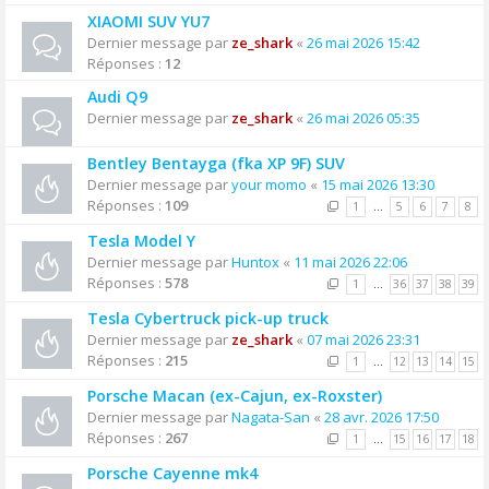
XIAOMI SUV YU7
Dernier message par
ze_shark
«
26 mai 2026 15:42
Réponses :
12
Audi Q9
Dernier message par
ze_shark
«
26 mai 2026 05:35
Bentley Bentayga (fka XP 9F) SUV
Dernier message par
your momo
«
15 mai 2026 13:30
Réponses :
109
1
…
5
6
7
8
Tesla Model Y
Dernier message par
Huntox
«
11 mai 2026 22:06
Réponses :
578
1
…
36
37
38
39
Tesla Cybertruck pick-up truck
Dernier message par
ze_shark
«
07 mai 2026 23:31
Réponses :
215
1
…
12
13
14
15
Porsche Macan (ex-Cajun, ex-Roxster)
Dernier message par
Nagata-San
«
28 avr. 2026 17:50
Réponses :
267
1
…
15
16
17
18
Porsche Cayenne mk4