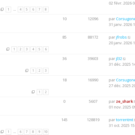
02 févr. 2026 0
1
…
4
5
6
7
8
10
12096
par
Corsugon
31 janv. 2026 
85
88172
par
jfrobs
20 janv. 2026 
1
2
3
4
5
6
36
39603
par
jl32
31 déc. 2025 1
1
2
3
18
16990
par
Corsugon
27 déc. 2025 2
1
2
0
5607
par
ze_shark
01 nov. 2025 0
145
128819
par
torrentmt
31 oct. 2025 15
1
…
6
7
8
9
10