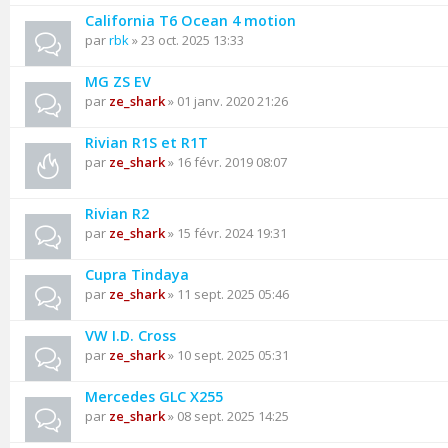
California T6 Ocean 4 motion
par
rbk
» 23 oct. 2025 13:33
MG ZS EV
par
ze_shark
» 01 janv. 2020 21:26
Rivian R1S et R1T
par
ze_shark
» 16 févr. 2019 08:07
Rivian R2
par
ze_shark
» 15 févr. 2024 19:31
Cupra Tindaya
par
ze_shark
» 11 sept. 2025 05:46
VW I.D. Cross
par
ze_shark
» 10 sept. 2025 05:31
Mercedes GLC X255
par
ze_shark
» 08 sept. 2025 14:25