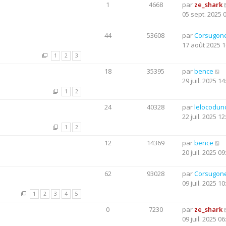
1
4668
par
ze_shark
05 sept. 2025 
44
53608
par
Corsugon
17 août 2025 1
1
2
3
18
35395
par
bence
29 juil. 2025 14
1
2
24
40328
par
lelocodun
22 juil. 2025 12
1
2
12
14369
par
bence
20 juil. 2025 09
62
93028
par
Corsugon
09 juil. 2025 10
1
2
3
4
5
0
7230
par
ze_shark
09 juil. 2025 06