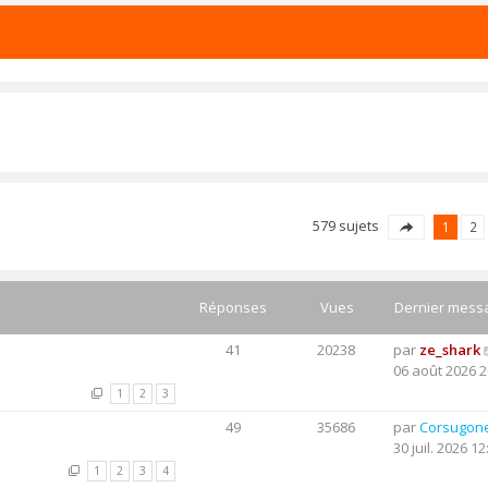
579 sujets
1
2
Réponses
Vues
Dernier mess
41
20238
par
ze_shark
06 août 2026 2
1
2
3
49
35686
par
Corsugon
30 juil. 2026 12
1
2
3
4