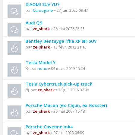
XIAOMI SUV YU7
par
Corsugone
» 27 juin 2025 09:47
Audi Q9
par
ze_shark
» 26 mai 2026 05:35
Bentley Bentayga (fka XP 9F) SUV
par
ze_shark
» 13 févr. 2012 21:15
Tesla Model Y
par
nono
» 04 mars 2019 15:24
Tesla Cybertruck pick-up truck
par
ze_shark
» 23 juil. 2016 07:08
Porsche Macan (ex-Cajun, ex-Roxster)
par
ze_shark
» 26 mai 2007 16:48
Porsche Cayenne mk4
par
ze_shark
» 07 juil. 2023 06:09