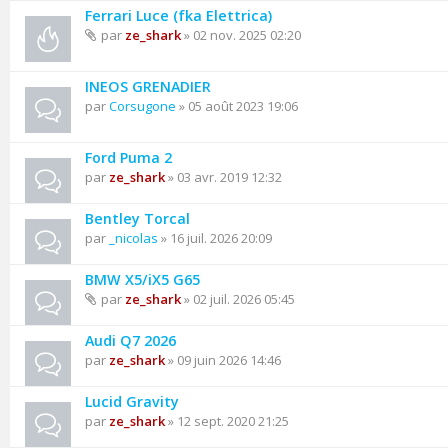
Ferrari Luce (fka Elettrica)
par
ze_shark
» 02 nov. 2025 02:20
INEOS GRENADIER
par
Corsugone
» 05 août 2023 19:06
Ford Puma 2
par
ze_shark
» 03 avr. 2019 12:32
Bentley Torcal
par
_nicolas
» 16 juil. 2026 20:09
BMW X5/iX5 G65
par
ze_shark
» 02 juil. 2026 05:45
Audi Q7 2026
par
ze_shark
» 09 juin 2026 14:46
Lucid Gravity
par
ze_shark
» 12 sept. 2020 21:25