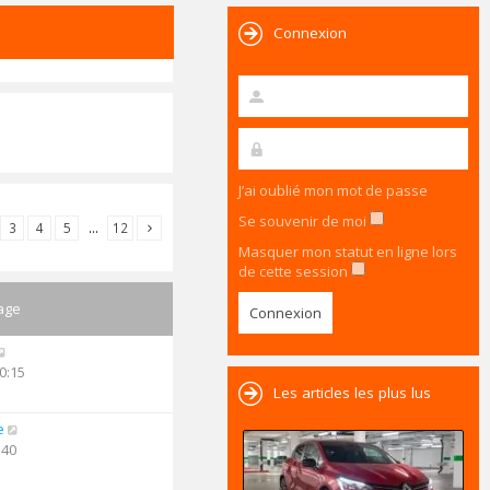
Connexion
J’ai oublié mon mot de passe
Se souvenir de moi
3
4
5
…
12
Masquer mon statut en ligne lors
de cette session
age
0:15
Les articles les plus lus
e
:40