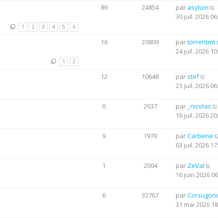
89
24854
par
asylum
30 juil. 2026 06
1
2
3
4
5
6
16
20809
par
torrentmt
24 juil. 2026 10
1
2
12
10648
par
stef
23 juil. 2026 06
0
2037
par
_nicolas
16 juil. 2026 20
9
1970
par
Carbene
03 juil. 2026 17
1
2004
par
ZeVal
16 juin 2026 06
6
33767
par
Corsugon
31 mai 2026 18