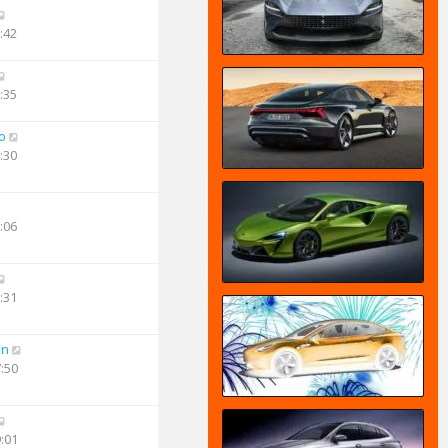
:42
:35
o
:30
:06
:31
an
7:50
9:01