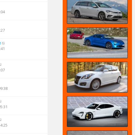
:04
:27
e
:41
:07
09:38
05:31
14:25