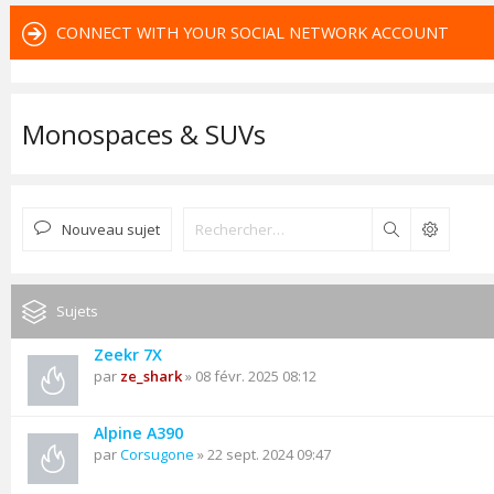
CONNECT WITH YOUR SOCIAL NETWORK ACCOUNT
Monospaces & SUVs
Nouveau sujet
Rechercher
Sujets
Zeekr 7X
par
ze_shark
» 08 févr. 2025 08:12
Alpine A390
par
Corsugone
» 22 sept. 2024 09:47