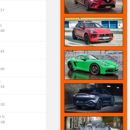
:31
:49
:43
:09
:34
:02
e
:06