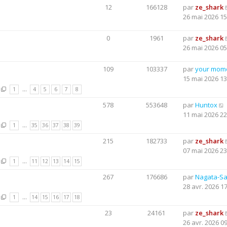
12
166128
par
ze_shark
26 mai 2026 15
0
1961
par
ze_shark
26 mai 2026 05
109
103337
par
your mom
15 mai 2026 13
1
…
4
5
6
7
8
578
553648
par
Huntox
11 mai 2026 22
1
…
35
36
37
38
39
215
182733
par
ze_shark
07 mai 2026 23
1
…
11
12
13
14
15
267
176686
par
Nagata-S
28 avr. 2026 1
1
…
14
15
16
17
18
23
24161
par
ze_shark
26 avr. 2026 0