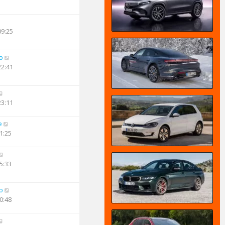
09:25
o
22:41
23:11
e
1:25
5:33
o
0:48