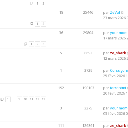
1
2
18
25446
par
ZeVal
23 mars 2026 
1
2
36
29804
par
your mom
17 mars 2026 
1
2
3
5
8692
par
ze_shark
12 mars 2026 
1
3729
par
Corsugon
25 févr. 2026 1
192
190103
par
torrentmt
20 févr. 2026 1
1
…
9
10
11
12
13
3
3275
par
your mom
03 févr. 2026 0
111
126861
par
ze_shark