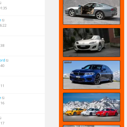
01:35
e
6:22
:38
ord
:40
:11
e
:16
:17