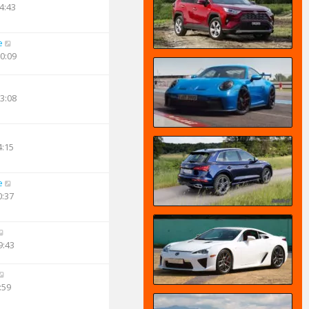
4:43
e
10:09
13:08
4:15
e
0:37
9:43
:59