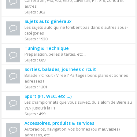
Carrera GT, F40, F50, Enzo, LaFerrari, P1, 918, Zonda et
autres
Sujets :
363
Sujets auto généraux
Les sujets auto qui ne tombent pas dans d'autres sous-
catégories
Sujets :
1930
Tuning & Technique
Préparation, pelles à tartes, etc ...
Sujets :
689
Sorties, balades, journées circuit
Balade ? Circuit ? Virée ? Partagez bons plans et bonnes
adresses !
Sujets :
1201
Sport (F1, WEC, etc ...)
Les championnats que vous suivez, du slalom de Bière au
VLN jusqu'à la F1
Sujets :
499
Accessoires, produits & services
Autoradios, navigation, vos bonnes (ou mauvaises)
adresses, etc ...