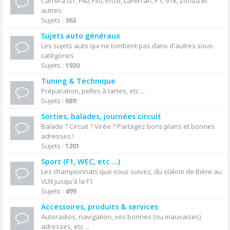
Carrera GT, F40, F50, Enzo, LaFerrari, P1, 918, Zonda et
autres
Sujets :
363
Sujets auto généraux
Les sujets auto qui ne tombent pas dans d'autres sous-
catégories
Sujets :
1930
Tuning & Technique
Préparation, pelles à tartes, etc ...
Sujets :
689
Sorties, balades, journées circuit
Balade ? Circuit ? Virée ? Partagez bons plans et bonnes
adresses !
Sujets :
1201
Sport (F1, WEC, etc ...)
Les championnats que vous suivez, du slalom de Bière au
VLN jusqu'à la F1
Sujets :
499
Accessoires, produits & services
Autoradios, navigation, vos bonnes (ou mauvaises)
adresses, etc ...