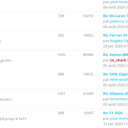
par
your mom
u
04 août 2026 2
l
t
728
54310
Re: McLaren 7
e
par
juliencor
r
06 août 2026 0
l
363
16053
Re: Ferrari S
e
par
Nagata-S
s
d
29 juil. 2026 07
e
r
1930
85680
Re: Ventes B
n
par
ze_shark
égories
i
05 août 2026 2
e
689
10612
Re: SAN, Exper
r
par
AFerreira
m
05 août 2026 2
e
s
1201
41649
Re: Albanie o
s
par
torrentmt
resses !
a
03 août 2026 2
g
e
499
19347
Re: F1 2026
par
your mom
N jusqu'à la F1
31 juil. 2026 11