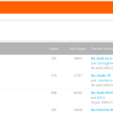
Sujets
Messages
Dernier mess
335
19915
Re: Audi A2 e
par
Corsugon
05 août 2026 2
579
11727
Re: Zeekr 7X
par
_nicolas
06 août 2026 0
808
44165
Re: Audi A5/S
C
par
jl32
o
26 juil. 2026 21
n
395
14240
Re: Porsche 9
s