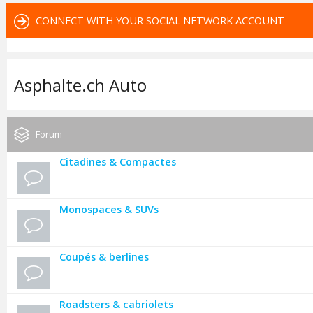
CONNECT WITH YOUR SOCIAL NETWORK ACCOUNT
Asphalte.ch Auto
Forum
Citadines & Compactes
Monospaces & SUVs
Coupés & berlines
Roadsters & cabriolets