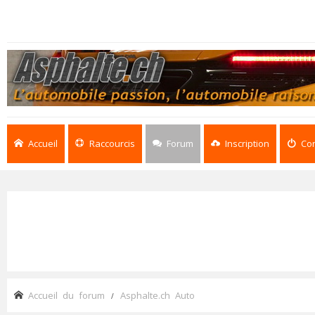
Accueil
Raccourcis
Forum
Inscription
Co
Accueil du forum
Asphalte.ch Auto