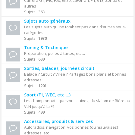
Carrera GT, F40, F50, Enzo, LaFerrari, P1, 918, Zonda et
autres
Sujets :
363
Sujets auto généraux
Les sujets auto qui ne tombent pas dans d'autres sous-
catégories
Sujets :
1930
Tuning & Technique
Préparation, pelles à tartes, etc ...
Sujets :
689
Sorties, balades, journées circuit
Balade ? Circuit ? Virée ? Partagez bons plans et bonnes
adresses !
Sujets :
1201
Sport (F1, WEC, etc ...)
Les championnats que vous suivez, du slalom de Bière au
VLN jusqu'à la F1
Sujets :
499
Accessoires, produits & services
Autoradios, navigation, vos bonnes (ou mauvaises)
adresses, etc ...