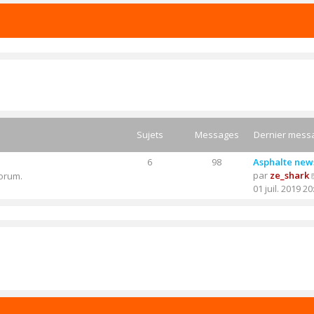
Sujets
Messages
Dernier mess
6
98
Asphalte new
par
ze_shark
forum.
01 juil. 2019 20