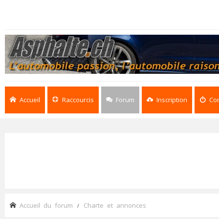
Accueil
Raccourcis
Forum
Inscription
Co
Accueil du forum
Charte et annonces