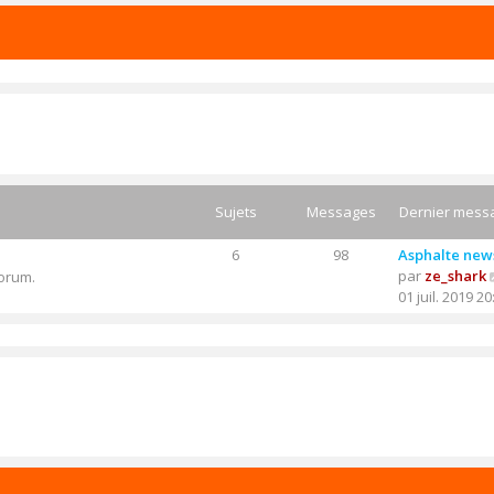
Sujets
Messages
Dernier mess
6
98
Asphalte new
par
ze_shark
forum.
01 juil. 2019 20