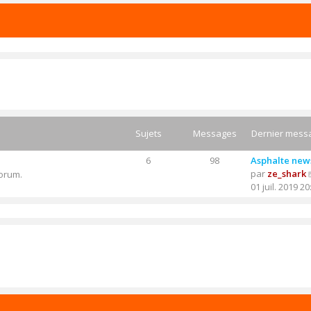
Sujets
Messages
Dernier mess
6
98
Asphalte new
par
ze_shark
forum.
01 juil. 2019 20