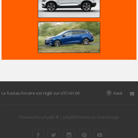
Le fuseau horaire est réglé sur
UTC+01:00
Haut
Powered by
phpBB ®
| phpBB3 theme by
KomiDesign