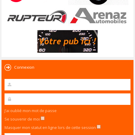
Connexion
J’ai oublié mon mot de passe
Se souvenir de moi
Masquer mon statut en ligne lors de cette session