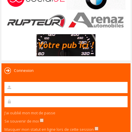
Connexion
J’ai oublié mon mot de passe
Se souvenir de moi
Masquer mon statut en ligne lors de cette session