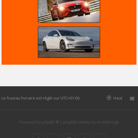
Le fuseau horaire est réglé sur
UTC+01:00
Haut
Powered by
phpBB ®
| phpBB3 theme by
KomiDesign