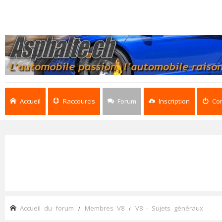
Accueil
Raccourcis
Forum
Inscription
Co
Accueil du forum
Membres V8
V8 - Sujets généraux