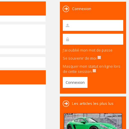
Connexion
J’ai oublié mon mot de passe
Se souvenir de moi
Masquer mon statut en ligne lors
de cette session
Les articles les plus lus