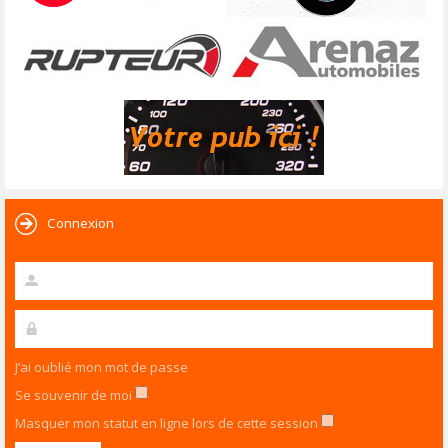
Connexion
J’ai oublié mon mot de passe
Se souvenir de moi
Masquer mon statut en ligne lors de cette session