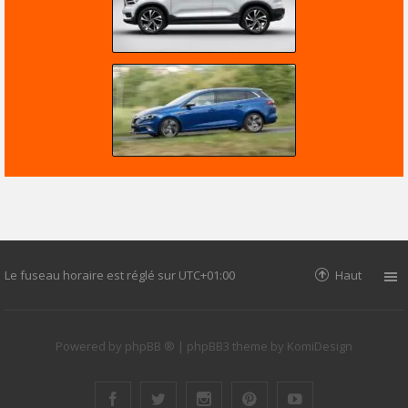
Le fuseau horaire est réglé sur
UTC+01:00
Haut
Powered by
phpBB ®
| phpBB3 theme by
KomiDesign