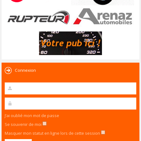
Connexion
J’ai oublié mon mot de passe
Se souvenir de moi
Masquer mon statut en ligne lors de cette session