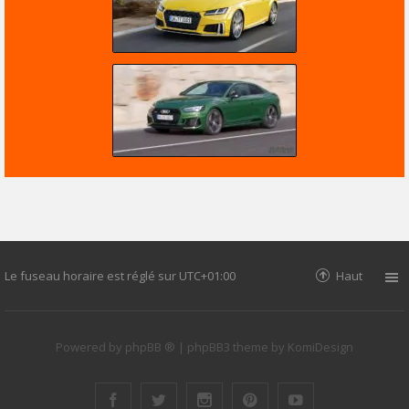
Le fuseau horaire est réglé sur
UTC+01:00
Haut
Powered by
phpBB ®
| phpBB3 theme by
KomiDesign