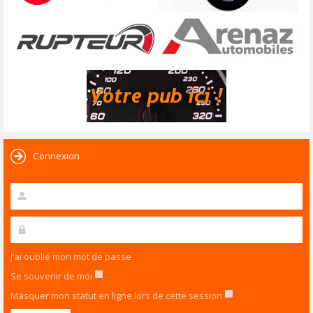
Connexion
J’ai oublié mon mot de passe
Se souvenir de moi
Masquer mon statut en ligne lors de cette session