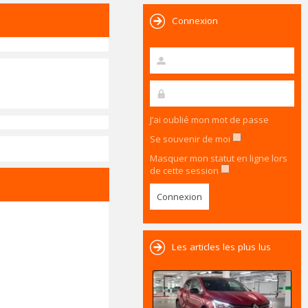
Connexion
J’ai oublié mon mot de passe
Se souvenir de moi
Masquer mon statut en ligne lors
de cette session
Les articles les plus lus