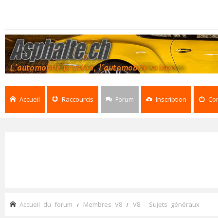
Accueil
Raccourcis
Forum
Inscription
Co
Accueil du forum
Membres V8
V8 - Sujets généraux