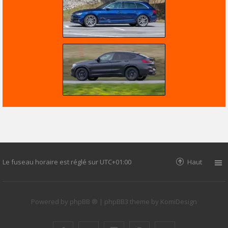
Le fuseau horaire est réglé sur
UTC+01:00
Haut
Powered by
phpBB ®
| phpBB3 theme by
KomiDesign