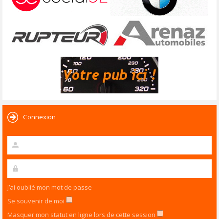
Connexion
J’ai oublié mon mot de passe
Se souvenir de moi
Masquer mon statut en ligne lors de cette session