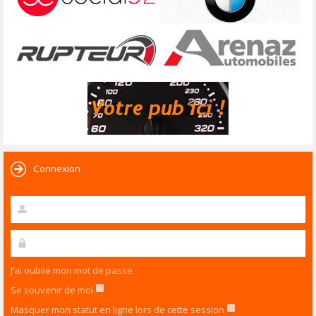
Connexion
J’ai oublié mon mot de passe
Se souvenir de moi
Masquer mon statut en ligne lors de cette session