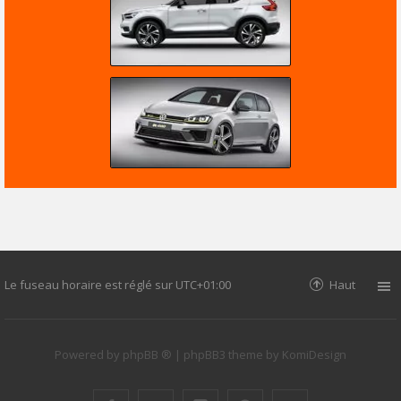
Le fuseau horaire est réglé sur
UTC+01:00
Haut
Powered by
phpBB ®
| phpBB3 theme by
KomiDesign