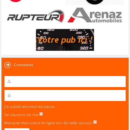
Connexion
J’ai oublié mon mot de passe
Se souvenir de moi
Masquer mon statut en ligne lors de cette session