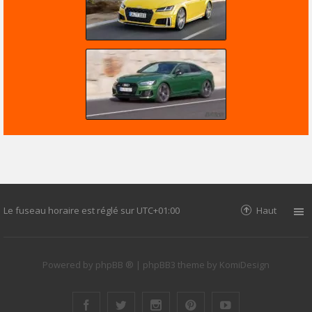
Le fuseau horaire est réglé sur
UTC+01:00
Haut
Powered by
phpBB ®
| phpBB3 theme by
KomiDesign