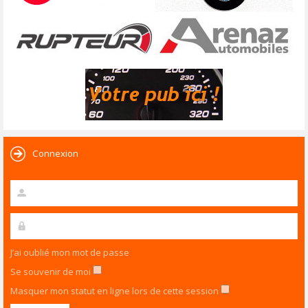
Connexion
J’ai oublié mon mot de passe
Se souvenir de moi
Masquer mon statut en ligne lors de cette session