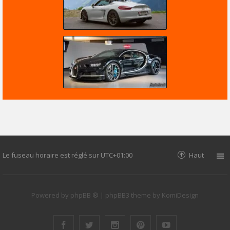
Le fuseau horaire est réglé sur
UTC+01:00
Haut
Powered by
phpBB ®
| phpBB3 theme by
KomiDesign