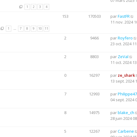
07 mars 2025 
1
2
3
4
153
170503
par
FastFR
11 nov. 2024 1
1
…
7
8
9
10
11
2
9466
par
Royfero
23 oct. 2024 11
2
8803
par
ZeVal
11 oct. 2024 13
0
16297
par
ze_shark
13 sept. 2024 
7
12993
par
Philippe47
04 sept. 2024 
8
14975
par
blake_ch
28 juin 2024 08
5
12267
par
Carbene