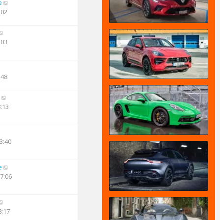
e
:02
:03
:48
8:13
3:40
e
17:06
8:17