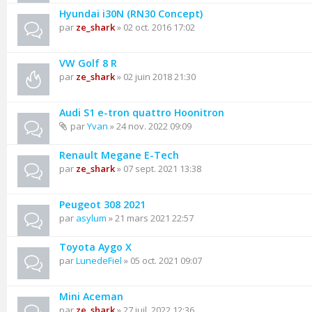
Hyundai i30N (RN30 Concept)
par
ze_shark
» 02 oct. 2016 17:02
VW Golf 8 R
par
ze_shark
» 02 juin 2018 21:30
Audi S1 e-tron quattro Hoonitron
par
Yvan
» 24 nov. 2022 09:09
Renault Megane E-Tech
par
ze_shark
» 07 sept. 2021 13:38
Peugeot 308 2021
par
asylum
» 21 mars 2021 22:57
Toyota Aygo X
par
LunedeFiel
» 05 oct. 2021 09:07
Mini Aceman
par
ze_shark
» 27 juil. 2022 12:36