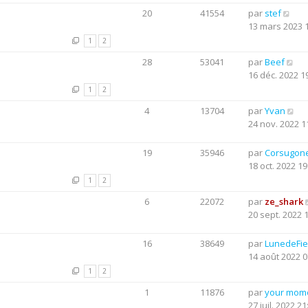
20
41554
par
stef
13 mars 2023 
1
2
28
53041
par
Beef
16 déc. 2022 1
1
2
4
13704
par
Yvan
24 nov. 2022 1
19
35946
par
Corsugon
18 oct. 2022 19
1
2
6
22072
par
ze_shark
20 sept. 2022 
16
38649
par
LunedeFie
14 août 2022 0
1
2
1
11876
par
your mom
27 juil. 2022 21