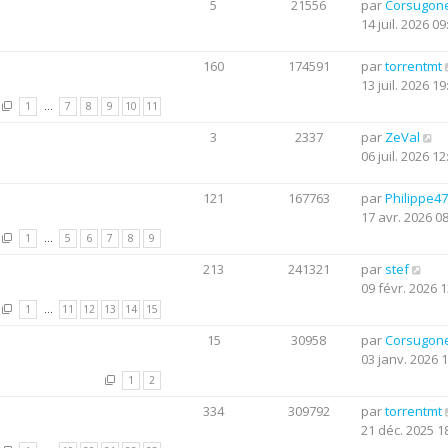
5
21556
par
Corsugon
14 juil. 2026 09
160
174591
par
torrentmt
13 juil. 2026 19
1
…
7
8
9
10
11
3
2337
par
ZeVal
06 juil. 2026 12
121
167763
par
Philippe47
17 avr. 2026 0
1
…
5
6
7
8
9
213
241321
par
stef
09 févr. 2026 1
1
…
11
12
13
14
15
15
30958
par
Corsugon
03 janv. 2026 
1
2
334
309792
par
torrentmt
21 déc. 2025 1