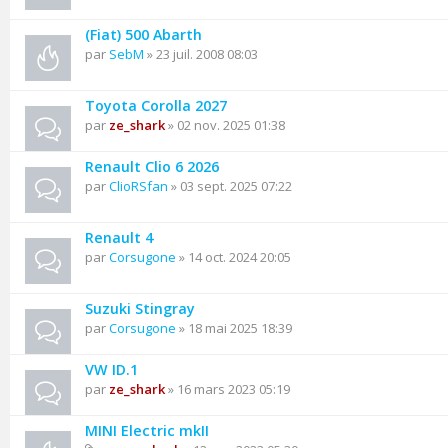
(Fiat) 500 Abarth
par
SebM
» 23 juil. 2008 08:03
Toyota Corolla 2027
par
ze_shark
» 02 nov. 2025 01:38
Renault Clio 6 2026
par
ClioRSfan
» 03 sept. 2025 07:22
Renault 4
par
Corsugone
» 14 oct. 2024 20:05
Suzuki Stingray
par
Corsugone
» 18 mai 2025 18:39
VW ID.1
par
ze_shark
» 16 mars 2023 05:19
MINI Electric mkII