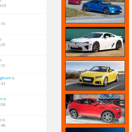
9:59
:10
:29
:13
ngteam
5:33
an
8:06
o
2:46