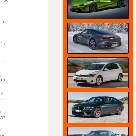
12:03
0:15
:15
:21
13:34
07:03
:57