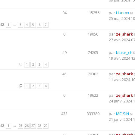
09 juin 2024 15
94
115256
par
Huntox
25 mai 2024 10
1
…
3
4
5
6
7
0
19050
par
ze_shark
27 avr. 2024 0
49
74205
par
blake_ch
19 avr. 2024 1
1
2
3
4
45
70302
par
ze_shark
11 avr. 2024 1
1
2
3
4
0
19622
par
ze_shark
24 janv. 2024 
433
333389
par
MC-SIN
21 janv. 2024 
1
…
25
26
27
28
29