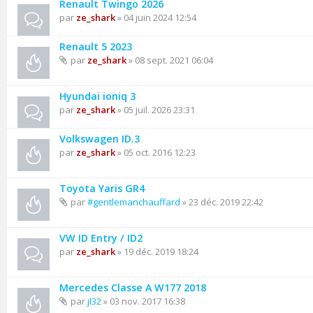
Renault Twingo 2026
par
ze_shark
» 04 juin 2024 12:54
Renault 5 2023
par
ze_shark
» 08 sept. 2021 06:04
Hyundai ioniq 3
par
ze_shark
» 05 juil. 2026 23:31
Volkswagen ID.3
par
ze_shark
» 05 oct. 2016 12:23
Toyota Yaris GR4
par
#gentlemanchauffard
» 23 déc. 2019 22:42
VW ID Entry / ID2
par
ze_shark
» 19 déc. 2019 18:24
Mercedes Classe A W177 2018
par
jl32
» 03 nov. 2017 16:38