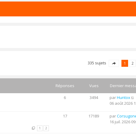
335 sujets
1
2
Réponses
Vues
Dernier mess
6
3494
par
Huntox
06 août 2026 1
17
17189
par
Corsugon
16 juil. 2026 09
1
2