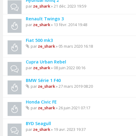
Hyundai Ioniq 2
par
ze_shark
» 21 déc. 2023 19:59
Renault Twingo 3
par
ze_shark
» 13 févr. 2014 19:48
Fiat 500 mk3
par
ze_shark
» 05 mars 2020 16:18
Cupra Urban Rebel
par
ze_shark
» 08 juin 2022 00:16
BMW Série 1 F40
par
ze_shark
» 27 mars 2019 08:20
Honda Civic FE
par
ze_shark
» 26 juin 2021 07:17
BYD Seagull
par
ze_shark
» 19 avr. 2023 19:37