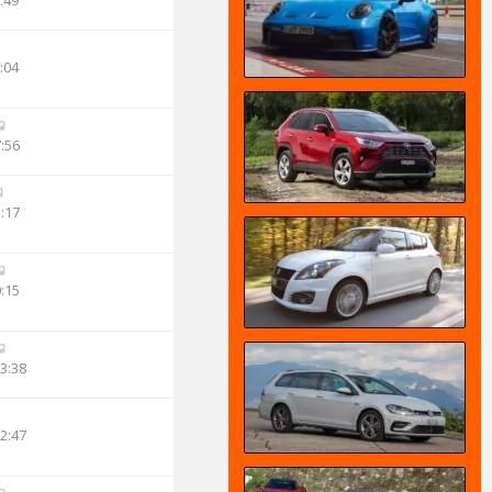
:49
:04
7:56
3:17
0:15
13:38
12:47