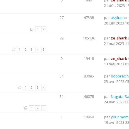
0
18401
par
ze_shark
21 déc. 2023 1
27
47598
par
asylum
20 juin 2023 10
1
2
72
105136
par
ze_shark
21 mai 2023 11
1
2
3
4
5
9
19418
par
ze_shark
13 mai 2023 01
51
83085
par
boboraci
25 avr. 2023 0
1
2
3
4
31
46078
par
Nagata-S
24 avr. 2023 0
1
2
3
1
10969
par
your mom
19 avr. 2023 2