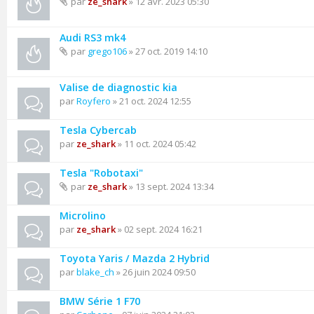
par
ze_shark
» 12 avr. 2023 05:30
Audi RS3 mk4
par
grego106
» 27 oct. 2019 14:10
Valise de diagnostic kia
par
Royfero
» 21 oct. 2024 12:55
Tesla Cybercab
par
ze_shark
» 11 oct. 2024 05:42
Tesla "Robotaxi"
par
ze_shark
» 13 sept. 2024 13:34
Microlino
par
ze_shark
» 02 sept. 2024 16:21
Toyota Yaris / Mazda 2 Hybrid
par
blake_ch
» 26 juin 2024 09:50
BMW Série 1 F70