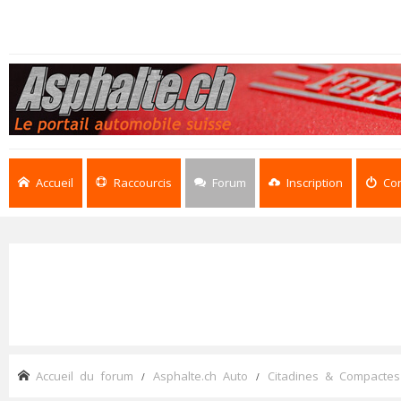
Accueil
Raccourcis
Forum
Inscription
Co
Accueil du forum
Asphalte.ch Auto
Citadines & Compactes