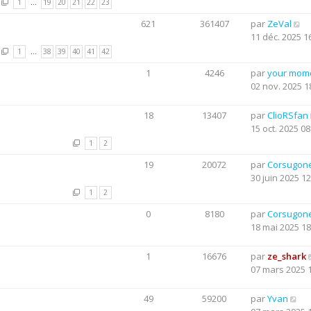
1
…
19
20
21
22
23
621
361407
par
ZeVal
11 déc. 2025 1
1
…
38
39
40
41
42
1
4246
par
your mom
02 nov. 2025 1
18
13407
par
ClioRSfan
15 oct. 2025 08
1
2
19
20072
par
Corsugon
30 juin 2025 12
1
2
0
8180
par
Corsugon
18 mai 2025 18
1
16676
par
ze_shark
07 mars 2025 
49
59200
par
Yvan