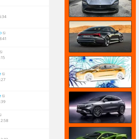
6:34
o
8:41
:15
e
:27
e
:39
12:58