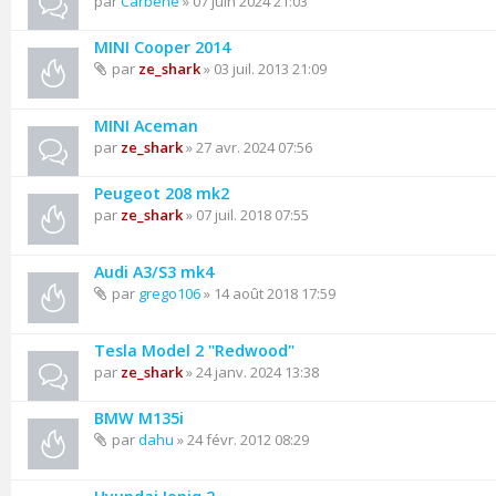
par
Carbene
» 07 juin 2024 21:03
MINI Cooper 2014
par
ze_shark
» 03 juil. 2013 21:09
MINI Aceman
par
ze_shark
» 27 avr. 2024 07:56
Peugeot 208 mk2
par
ze_shark
» 07 juil. 2018 07:55
Audi A3/S3 mk4
par
grego106
» 14 août 2018 17:59
Tesla Model 2 "Redwood"
par
ze_shark
» 24 janv. 2024 13:38
BMW M135i
par
dahu
» 24 févr. 2012 08:29