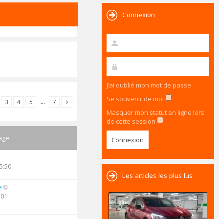
Connexion
J’ai oublié mon mot de passe
Se souvenir de moi
3
4
5
…
7
Masquer mon statut en ligne lors
de cette session
age
5:50
Les articles les plus lus
e
:01