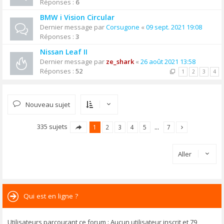
Réponses :
6
BMW i Vision Circular
Dernier message par
Corsugone
«
09 sept. 2021 19:08
Réponses :
3
Nissan Leaf II
Dernier message par
ze_shark
«
26 août 2021 13:58
Réponses :
52
1
2
3
4
Nouveau sujet
335 sujets
1
2
3
4
5
…
7
Aller
Qui est en ligne ?
Utilisateurs parcourant ce forum : Aucun utilisateur inscrit et 79