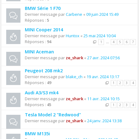
BMW Série 1 F70
Dernier message par
Carbene
«
09 juin 2024 15:49
Réponses :
5
MINI Cooper 2014
Dernier message par
Huntox
«
25 mai 2024 10:04
Réponses :
94
1
…
4
5
6
7
MINI Aceman
Dernier message par
ze_shark
«
27 avr. 2024 07:56
Peugeot 208 mk2
Dernier message par
blake_ch
«
19 avr. 2024 13:17
Réponses :
49
1
2
3
4
Audi A3/S3 mk4
Dernier message par
ze_shark
«
11 avr. 2024 10:15
Réponses :
45
1
2
3
4
Tesla Model 2 "Redwood"
Dernier message par
ze_shark
«
24 janv. 2024 13:38
BMW M135i