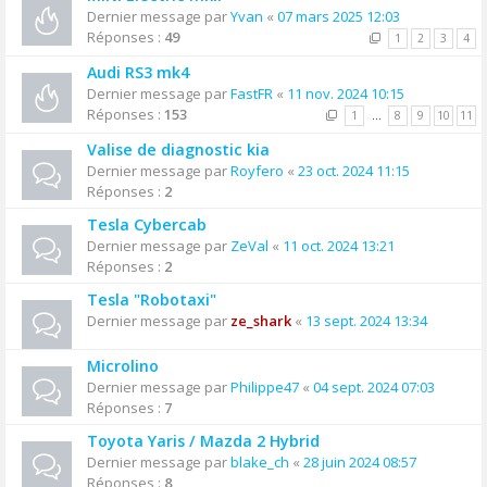
Dernier message par
Yvan
«
07 mars 2025 12:03
Réponses :
49
1
2
3
4
Audi RS3 mk4
Dernier message par
FastFR
«
11 nov. 2024 10:15
Réponses :
153
1
…
8
9
10
11
Valise de diagnostic kia
Dernier message par
Royfero
«
23 oct. 2024 11:15
Réponses :
2
Tesla Cybercab
Dernier message par
ZeVal
«
11 oct. 2024 13:21
Réponses :
2
Tesla "Robotaxi"
Dernier message par
ze_shark
«
13 sept. 2024 13:34
Microlino
Dernier message par
Philippe47
«
04 sept. 2024 07:03
Réponses :
7
Toyota Yaris / Mazda 2 Hybrid
Dernier message par
blake_ch
«
28 juin 2024 08:57
Réponses :
8