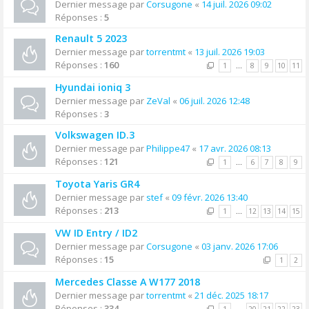
Dernier message par
Corsugone
«
14 juil. 2026 09:02
Réponses :
5
Renault 5 2023
Dernier message par
torrentmt
«
13 juil. 2026 19:03
Réponses :
160
1
…
8
9
10
11
Hyundai ioniq 3
Dernier message par
ZeVal
«
06 juil. 2026 12:48
Réponses :
3
Volkswagen ID.3
Dernier message par
Philippe47
«
17 avr. 2026 08:13
Réponses :
121
1
…
6
7
8
9
Toyota Yaris GR4
Dernier message par
stef
«
09 févr. 2026 13:40
Réponses :
213
1
…
12
13
14
15
VW ID Entry / ID2
Dernier message par
Corsugone
«
03 janv. 2026 17:06
Réponses :
15
1
2
Mercedes Classe A W177 2018
Dernier message par
torrentmt
«
21 déc. 2025 18:17
Réponses :
334