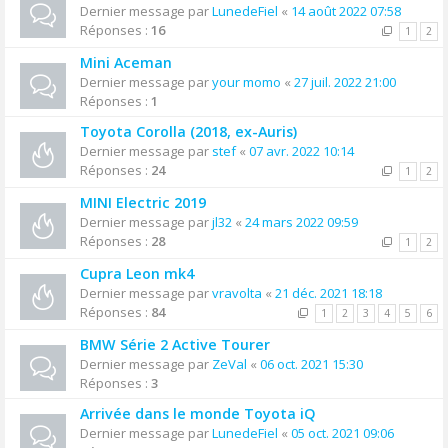
Dernier message par
LunedeFiel
«
14 août 2022 07:58
Réponses :
16
1
2
Mini Aceman
Dernier message par
your momo
«
27 juil. 2022 21:00
Réponses :
1
Toyota Corolla (2018, ex-Auris)
Dernier message par
stef
«
07 avr. 2022 10:14
Réponses :
24
1
2
MINI Electric 2019
Dernier message par
jl32
«
24 mars 2022 09:59
Réponses :
28
1
2
Cupra Leon mk4
Dernier message par
vravolta
«
21 déc. 2021 18:18
Réponses :
84
1
2
3
4
5
6
BMW Série 2 Active Tourer
Dernier message par
ZeVal
«
06 oct. 2021 15:30
Réponses :
3
Arrivée dans le monde Toyota iQ
Dernier message par
LunedeFiel
«
05 oct. 2021 09:06