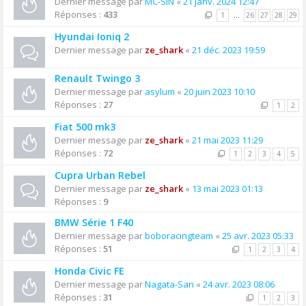
Dernier message par
MC-SIN
«
21 janv. 2024 12:47
Réponses :
433
1
…
26
27
28
29
Hyundai Ioniq 2
Dernier message par
ze_shark
«
21 déc. 2023 19:59
Renault Twingo 3
Dernier message par
asylum
«
20 juin 2023 10:10
Réponses :
27
1
2
Fiat 500 mk3
Dernier message par
ze_shark
«
21 mai 2023 11:29
Réponses :
72
1
2
3
4
5
Cupra Urban Rebel
Dernier message par
ze_shark
«
13 mai 2023 01:13
Réponses :
9
BMW Série 1 F40
Dernier message par
boboracingteam
«
25 avr. 2023 05:33
Réponses :
51
1
2
3
4
Honda Civic FE
Dernier message par
Nagata-San
«
24 avr. 2023 08:06
Réponses :
31
1
2
3