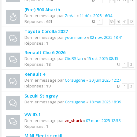
1
…
20
21
22
23
(Fiat) 500 Abarth
Dernier message par
ZeVal
«
11 déc. 2025 16:34
Réponses :
621
1
…
39
40
41
42
Toyota Corolla 2027
Dernier message par
your momo
«
02 nov. 2025 18:41
Réponses :
1
Renault Clio 6 2026
Dernier message par
ClioRSfan
«
15 oct. 2025 08:15
Réponses :
18
1
2
Renault 4
Dernier message par
Corsugone
«
30 juin 2025 12:27
Réponses :
19
1
2
Suzuki Stingray
Dernier message par
Corsugone
«
18 mai 2025 18:39
VW ID.1
Dernier message par
ze_shark
«
07 mars 2025 12:58
Réponses :
1
MINI Electric mkII