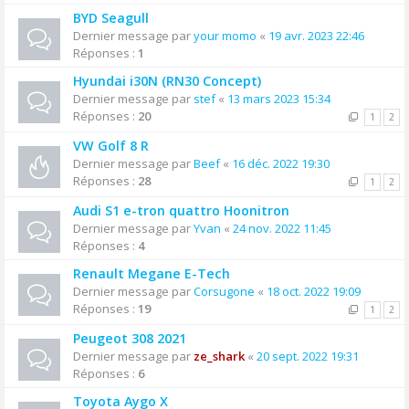
BYD Seagull
Dernier message par
your momo
«
19 avr. 2023 22:46
Réponses :
1
Hyundai i30N (RN30 Concept)
Dernier message par
stef
«
13 mars 2023 15:34
Réponses :
20
1
2
VW Golf 8 R
Dernier message par
Beef
«
16 déc. 2022 19:30
Réponses :
28
1
2
Audi S1 e-tron quattro Hoonitron
Dernier message par
Yvan
«
24 nov. 2022 11:45
Réponses :
4
Renault Megane E-Tech
Dernier message par
Corsugone
«
18 oct. 2022 19:09
Réponses :
19
1
2
Peugeot 308 2021
Dernier message par
ze_shark
«
20 sept. 2022 19:31
Réponses :
6
Toyota Aygo X