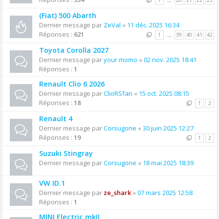
1
…
20
21
22
23
(Fiat) 500 Abarth
Dernier message par
ZeVal
«
11 déc. 2025 16:34
Réponses :
621
1
…
39
40
41
42
Toyota Corolla 2027
Dernier message par
your momo
«
02 nov. 2025 18:41
Réponses :
1
Renault Clio 6 2026
Dernier message par
ClioRSfan
«
15 oct. 2025 08:15
Réponses :
18
1
2
Renault 4
Dernier message par
Corsugone
«
30 juin 2025 12:27
Réponses :
19
1
2
Suzuki Stingray
Dernier message par
Corsugone
«
18 mai 2025 18:39
VW ID.1
Dernier message par
ze_shark
«
07 mars 2025 12:58
Réponses :
1
MINI Electric mkII