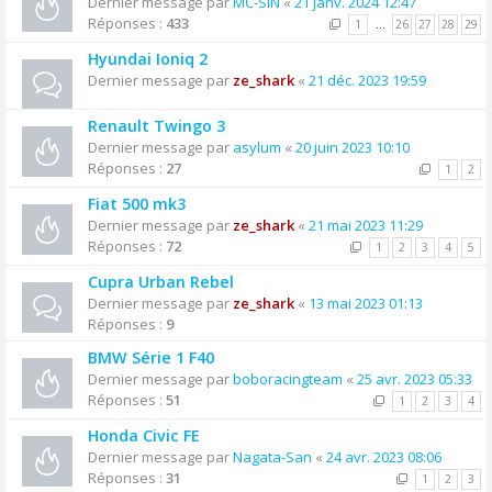
Dernier message par
MC-SIN
«
21 janv. 2024 12:47
Réponses :
433
1
…
26
27
28
29
Hyundai Ioniq 2
Dernier message par
ze_shark
«
21 déc. 2023 19:59
Renault Twingo 3
Dernier message par
asylum
«
20 juin 2023 10:10
Réponses :
27
1
2
Fiat 500 mk3
Dernier message par
ze_shark
«
21 mai 2023 11:29
Réponses :
72
1
2
3
4
5
Cupra Urban Rebel
Dernier message par
ze_shark
«
13 mai 2023 01:13
Réponses :
9
BMW Série 1 F40
Dernier message par
boboracingteam
«
25 avr. 2023 05:33
Réponses :
51
1
2
3
4
Honda Civic FE
Dernier message par
Nagata-San
«
24 avr. 2023 08:06
Réponses :
31
1
2
3