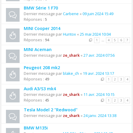
BMW Série 1 F70
Dernier message par
Carbene
«
09 juin 2024 15:49
Réponses :
5
MINI Cooper 2014
Dernier message par
Huntox
«
25 mai 2024 10:04
Réponses :
94
1
…
4
5
6
7
MINI Aceman
Dernier message par
ze_shark
«
27 avr. 2024 07:56
Peugeot 208 mk2
Dernier message par
blake_ch
«
19 avr. 2024 13:17
Réponses :
49
1
2
3
4
Audi A3/S3 mk4
Dernier message par
ze_shark
«
11 avr. 2024 10:15
Réponses :
45
1
2
3
4
Tesla Model 2 "Redwood"
Dernier message par
ze_shark
«
24 janv. 2024 13:38
BMW M135i