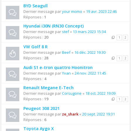
BYD Seagull
Dernier message par
your momo
«
19 avr. 2023 22:46
Réponses :
1
Hyundai i30N (RN30 Concept)
Dernier message par
stef
«
13 mars 2023 15:34
Réponses :
20
1
2
VW Golf 8 R
Dernier message par
Beef
«
16 déc. 2022 19:30
Réponses :
28
1
2
Audi S1 e-tron quattro Hoonitron
Dernier message par
Yvan
«
24 nov. 2022 11:45
Réponses :
4
Renault Megane E-Tech
Dernier message par
Corsugone
«
18 oct. 2022 19:09
Réponses :
19
1
2
Peugeot 308 2021
Dernier message par
ze_shark
«
20 sept. 2022 19:31
Réponses :
6
Toyota Aygo X