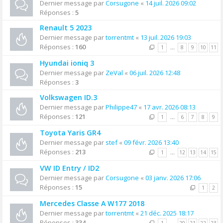
Dernier message par
Corsugone
«
14 juil. 2026 09:02
Réponses :
5
Renault 5 2023
Dernier message par
torrentmt
«
13 juil. 2026 19:03
Réponses :
160
1
…
8
9
10
11
Hyundai ioniq 3
Dernier message par
ZeVal
«
06 juil. 2026 12:48
Réponses :
3
Volkswagen ID.3
Dernier message par
Philippe47
«
17 avr. 2026 08:13
Réponses :
121
1
…
6
7
8
9
Toyota Yaris GR4
Dernier message par
stef
«
09 févr. 2026 13:40
Réponses :
213
1
…
12
13
14
15
VW ID Entry / ID2
Dernier message par
Corsugone
«
03 janv. 2026 17:06
Réponses :
15
1
2
Mercedes Classe A W177 2018
Dernier message par
torrentmt
«
21 déc. 2025 18:17
Réponses :
334