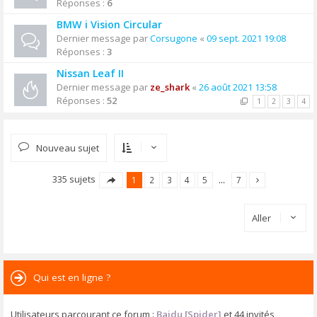
Réponses :
6
BMW i Vision Circular
Dernier message par
Corsugone
«
09 sept. 2021 19:08
Réponses :
3
Nissan Leaf II
Dernier message par
ze_shark
«
26 août 2021 13:58
Réponses :
52
1
2
3
4
Nouveau sujet
335 sujets
1
2
3
4
5
…
7
Aller
Qui est en ligne ?
Utilisateurs parcourant ce forum :
Baidu [Spider]
et 44 invités