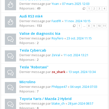
Dernier message par
Yvan
«
07 mars 2025 12:03
Réponses :
49
1
2
3
4
Audi RS3 mk4
Dernier message par
FastFR
«
11 nov. 2024 10:15
Réponses :
153
1
…
8
9
10
11
Valise de diagnostic kia
Dernier message par
Royfero
«
23 oct. 2024 11:15
Réponses :
2
Tesla Cybercab
Dernier message par
ZeVal
«
11 oct. 2024 13:21
Réponses :
2
Tesla "Robotaxi"
Dernier message par
ze_shark
«
13 sept. 2024 13:34
Microlino
Dernier message par
Philippe47
«
04 sept. 2024 07:03
Réponses :
7
Toyota Yaris / Mazda 2 Hybrid
Dernier message par
blake_ch
«
28 juin 2024 08:57
Réponses :
8