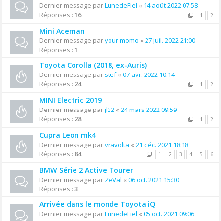
Dernier message par
LunedeFiel
«
14 août 2022 07:58
Réponses :
16
1
2
Mini Aceman
Dernier message par
your momo
«
27 juil. 2022 21:00
Réponses :
1
Toyota Corolla (2018, ex-Auris)
Dernier message par
stef
«
07 avr. 2022 10:14
Réponses :
24
1
2
MINI Electric 2019
Dernier message par
jl32
«
24 mars 2022 09:59
Réponses :
28
1
2
Cupra Leon mk4
Dernier message par
vravolta
«
21 déc. 2021 18:18
Réponses :
84
1
2
3
4
5
6
BMW Série 2 Active Tourer
Dernier message par
ZeVal
«
06 oct. 2021 15:30
Réponses :
3
Arrivée dans le monde Toyota iQ
Dernier message par
LunedeFiel
«
05 oct. 2021 09:06