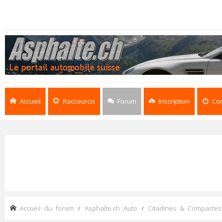
Accueil
Raccourcis
Forum
Inscription
Co
Accueil du forum
Asphalte.ch Auto
Citadines & Compactes