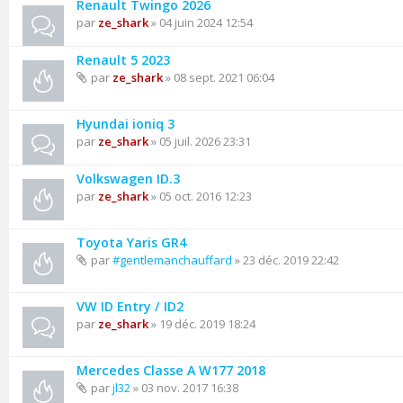
Renault Twingo 2026
par
ze_shark
» 04 juin 2024 12:54
Renault 5 2023
par
ze_shark
» 08 sept. 2021 06:04
Hyundai ioniq 3
par
ze_shark
» 05 juil. 2026 23:31
Volkswagen ID.3
par
ze_shark
» 05 oct. 2016 12:23
Toyota Yaris GR4
par
#gentlemanchauffard
» 23 déc. 2019 22:42
VW ID Entry / ID2
par
ze_shark
» 19 déc. 2019 18:24
Mercedes Classe A W177 2018
par
jl32
» 03 nov. 2017 16:38