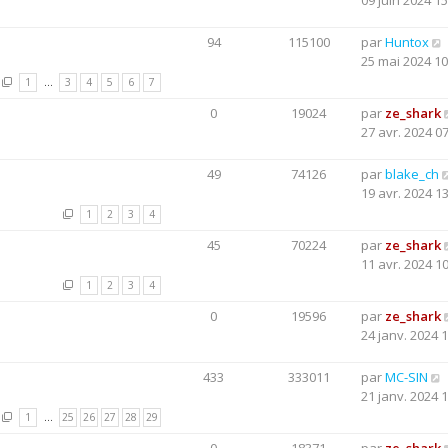
09 juin 2024 15
94
115100
par
Huntox
25 mai 2024 10
1
…
3
4
5
6
7
0
19024
par
ze_shark
27 avr. 2024 0
49
74126
par
blake_ch
19 avr. 2024 1
1
2
3
4
45
70224
par
ze_shark
11 avr. 2024 1
1
2
3
4
0
19596
par
ze_shark
24 janv. 2024 
433
333011
par
MC-SIN
21 janv. 2024 
1
…
25
26
27
28
29