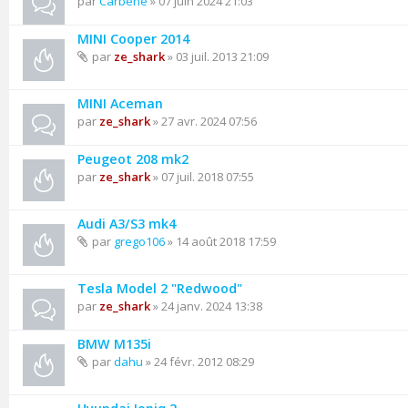
par
Carbene
» 07 juin 2024 21:03
MINI Cooper 2014
par
ze_shark
» 03 juil. 2013 21:09
MINI Aceman
par
ze_shark
» 27 avr. 2024 07:56
Peugeot 208 mk2
par
ze_shark
» 07 juil. 2018 07:55
Audi A3/S3 mk4
par
grego106
» 14 août 2018 17:59
Tesla Model 2 "Redwood"
par
ze_shark
» 24 janv. 2024 13:38
BMW M135i
par
dahu
» 24 févr. 2012 08:29