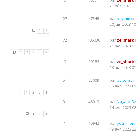
0
18371
par
ze_shark
21 déc. 2023 1
27
47548
par
asylum
20 juin 2023 10
1
2
72
105030
par
ze_shark
21 mai 2023 11
1
2
3
4
5
9
19386
par
ze_shark
13 mai 2023 01
51
83009
par
boboraci
25 avr. 2023 0
1
2
3
4
31
46019
par
Nagata-S
24 avr. 2023 0
1
2
3
1
10942
par
your mom
19 avr. 2023 2