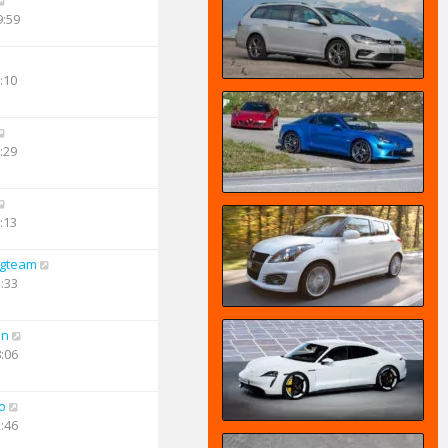
9:59
:10
:29
:13
ngteam
5:33
an
8:06
o
2:46