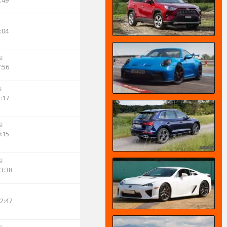
:49
:04
7:56
3:17
0:15
13:38
12:47