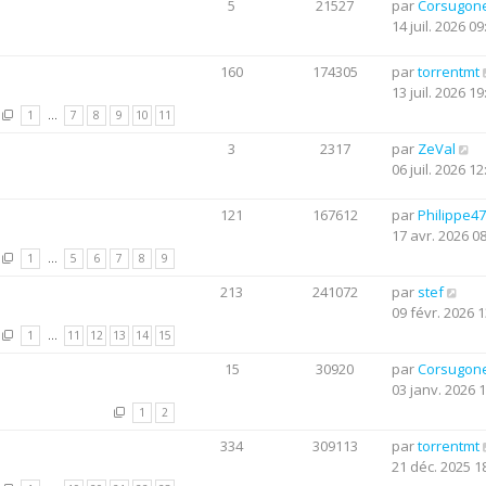
5
21527
par
Corsugon
14 juil. 2026 09
160
174305
par
torrentmt
13 juil. 2026 19
1
…
7
8
9
10
11
3
2317
par
ZeVal
06 juil. 2026 12
121
167612
par
Philippe47
17 avr. 2026 0
1
…
5
6
7
8
9
213
241072
par
stef
09 févr. 2026 1
1
…
11
12
13
14
15
15
30920
par
Corsugon
03 janv. 2026 
1
2
334
309113
par
torrentmt
21 déc. 2025 1