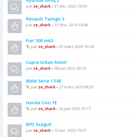
Hyundai Ioniq 2
par
ze_shark
» 21 déc. 2023 19:59
Renault Twingo 3
par
ze_shark
» 13 févr. 2014 19:48
Fiat 500 mk3
par
ze_shark
» 05 mars 2020 16:18
Cupra Urban Rebel
par
ze_shark
» 08 juin 2022 00:16
BMW Série 1 F40
par
ze_shark
» 27 mars 2019 08:20
Honda Civic FE
par
ze_shark
» 26 juin 2021 07:17
BYD Seagull
par
ze_shark
» 19 avr. 2023 19:37