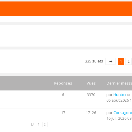
335 sujets
1
2
Réponses
Vues
Dernier mess
6
3370
par
Huntox
06 août 2026 1
17
17126
par
Corsugon
16 juil. 2026 09
1
2