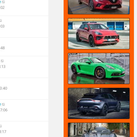
e
:02
:03
:48
8:13
3:40
e
17:06
8:17