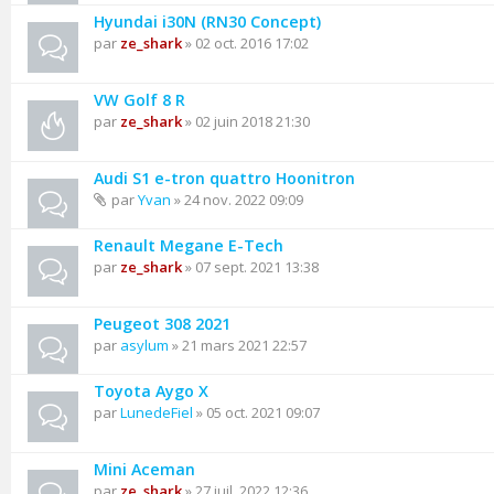
Hyundai i30N (RN30 Concept)
par
ze_shark
» 02 oct. 2016 17:02
VW Golf 8 R
par
ze_shark
» 02 juin 2018 21:30
Audi S1 e-tron quattro Hoonitron
par
Yvan
» 24 nov. 2022 09:09
Renault Megane E-Tech
par
ze_shark
» 07 sept. 2021 13:38
Peugeot 308 2021
par
asylum
» 21 mars 2021 22:57
Toyota Aygo X
par
LunedeFiel
» 05 oct. 2021 09:07
Mini Aceman
par
ze_shark
» 27 juil. 2022 12:36