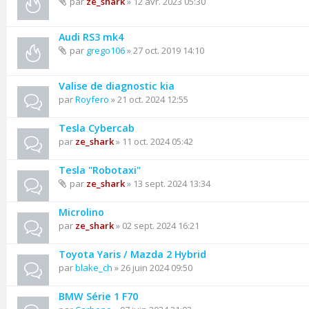
par
ze_shark
» 12 avr. 2023 05:30
Audi RS3 mk4
par
grego106
» 27 oct. 2019 14:10
Valise de diagnostic kia
par
Royfero
» 21 oct. 2024 12:55
Tesla Cybercab
par
ze_shark
» 11 oct. 2024 05:42
Tesla "Robotaxi"
par
ze_shark
» 13 sept. 2024 13:34
Microlino
par
ze_shark
» 02 sept. 2024 16:21
Toyota Yaris / Mazda 2 Hybrid
par
blake_ch
» 26 juin 2024 09:50
BMW Série 1 F70