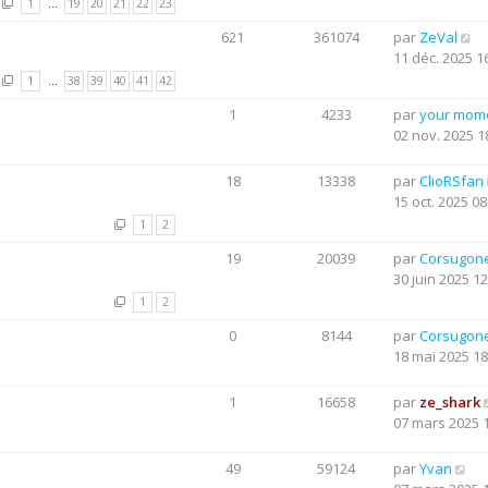
1
…
19
20
21
22
23
621
361074
par
ZeVal
11 déc. 2025 1
1
…
38
39
40
41
42
1
4233
par
your mom
02 nov. 2025 1
18
13338
par
ClioRSfan
15 oct. 2025 08
1
2
19
20039
par
Corsugon
30 juin 2025 12
1
2
0
8144
par
Corsugon
18 mai 2025 18
1
16658
par
ze_shark
07 mars 2025 
49
59124
par
Yvan