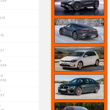
12:03
0:15
:15
:21
13:34
07:03
:57