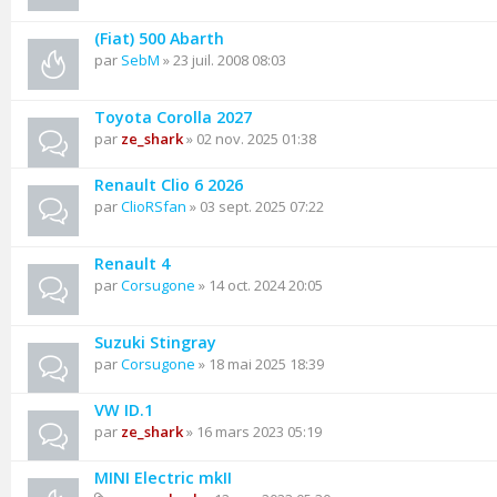
(Fiat) 500 Abarth
par
SebM
» 23 juil. 2008 08:03
Toyota Corolla 2027
par
ze_shark
» 02 nov. 2025 01:38
Renault Clio 6 2026
par
ClioRSfan
» 03 sept. 2025 07:22
Renault 4
par
Corsugone
» 14 oct. 2024 20:05
Suzuki Stingray
par
Corsugone
» 18 mai 2025 18:39
VW ID.1
par
ze_shark
» 16 mars 2023 05:19
MINI Electric mkII