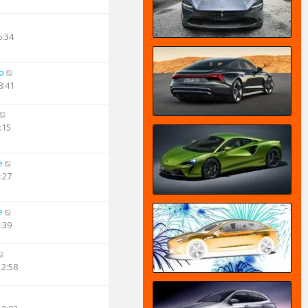
6:34
o
8:41
:15
e
:27
e
:39
12:58