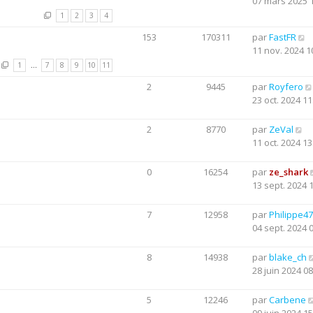
07 mars 2025 
1
2
3
4
153
170311
par
FastFR
11 nov. 2024 1
1
…
7
8
9
10
11
2
9445
par
Royfero
23 oct. 2024 11
2
8770
par
ZeVal
11 oct. 2024 13
0
16254
par
ze_shark
13 sept. 2024 
7
12958
par
Philippe47
04 sept. 2024 
8
14938
par
blake_ch
28 juin 2024 08
5
12246
par
Carbene