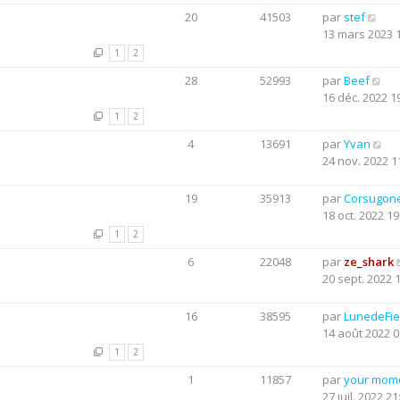
20
41503
par
stef
13 mars 2023 
1
2
28
52993
par
Beef
16 déc. 2022 1
1
2
4
13691
par
Yvan
24 nov. 2022 1
19
35913
par
Corsugon
18 oct. 2022 19
1
2
6
22048
par
ze_shark
20 sept. 2022 
16
38595
par
LunedeFie
14 août 2022 0
1
2
1
11857
par
your mom
27 juil. 2022 21