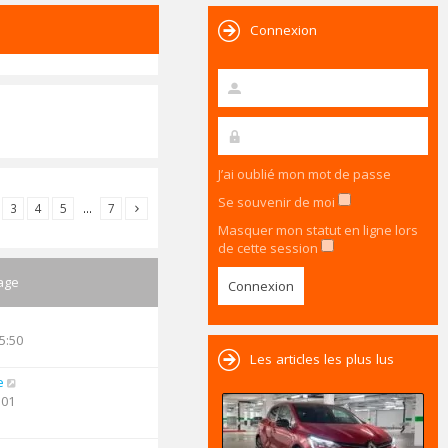
Connexion
J’ai oublié mon mot de passe
Se souvenir de moi
3
4
5
…
7
Masquer mon statut en ligne lors
de cette session
age
5:50
Les articles les plus lus
e
:01