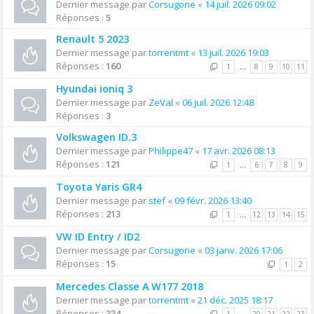
Dernier message par
Corsugone
«
14 juil. 2026 09:02
Réponses :
5
Renault 5 2023
Dernier message par
torrentmt
«
13 juil. 2026 19:03
Réponses :
160
1
…
8
9
10
11
Hyundai ioniq 3
Dernier message par
ZeVal
«
06 juil. 2026 12:48
Réponses :
3
Volkswagen ID.3
Dernier message par
Philippe47
«
17 avr. 2026 08:13
Réponses :
121
1
…
6
7
8
9
Toyota Yaris GR4
Dernier message par
stef
«
09 févr. 2026 13:40
Réponses :
213
1
…
12
13
14
15
VW ID Entry / ID2
Dernier message par
Corsugone
«
03 janv. 2026 17:06
Réponses :
15
1
2
Mercedes Classe A W177 2018
Dernier message par
torrentmt
«
21 déc. 2025 18:17
Réponses :
334