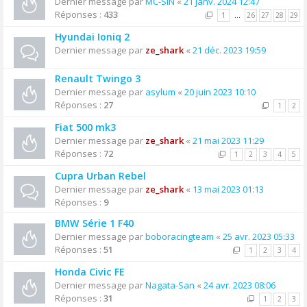
Dernier message par
MC-SIN
«
21 janv. 2024 12:47
Réponses :
433
1
…
26
27
28
29
Hyundai Ioniq 2
Dernier message par
ze_shark
«
21 déc. 2023 19:59
Renault Twingo 3
Dernier message par
asylum
«
20 juin 2023 10:10
Réponses :
27
1
2
Fiat 500 mk3
Dernier message par
ze_shark
«
21 mai 2023 11:29
Réponses :
72
1
2
3
4
5
Cupra Urban Rebel
Dernier message par
ze_shark
«
13 mai 2023 01:13
Réponses :
9
BMW Série 1 F40
Dernier message par
boboracingteam
«
25 avr. 2023 05:33
Réponses :
51
1
2
3
4
Honda Civic FE
Dernier message par
Nagata-San
«
24 avr. 2023 08:06
Réponses :
31
1
2
3