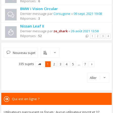
Réponses :
6
BMW i Vision Circular
Dernier message par
Corsugone
«
09 sept. 2021 19:08
Réponses :
3
Nissan Leaf II
Dernier message par
ze_shark
«
26 août 2021 13:58
Réponses :
52
1
2
3
4
Nouveau sujet
335 sujets
1
2
3
4
5
…
7
Aller
Qui est en ligne ?
Utilisateurs parcourant ce forum : Aucun utilisateur inscrit et 37