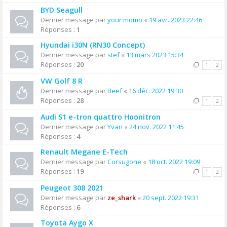
BYD Seagull
Dernier message par
your momo
«
19 avr. 2023 22:46
Réponses :
1
Hyundai i30N (RN30 Concept)
Dernier message par
stef
«
13 mars 2023 15:34
Réponses :
20
1
2
VW Golf 8 R
Dernier message par
Beef
«
16 déc. 2022 19:30
Réponses :
28
1
2
Audi S1 e-tron quattro Hoonitron
Dernier message par
Yvan
«
24 nov. 2022 11:45
Réponses :
4
Renault Megane E-Tech
Dernier message par
Corsugone
«
18 oct. 2022 19:09
Réponses :
19
1
2
Peugeot 308 2021
Dernier message par
ze_shark
«
20 sept. 2022 19:31
Réponses :
6
Toyota Aygo X