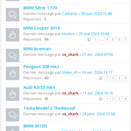
BMW Série 1 F70
Dernier message par
Carbene
«
09 juin 2024 15:49
Réponses :
5
MINI Cooper 2014
Dernier message par
Huntox
«
25 mai 2024 10:04
Réponses :
94
1
…
4
5
6
7
MINI Aceman
Dernier message par
ze_shark
«
27 avr. 2024 07:56
Peugeot 208 mk2
Dernier message par
blake_ch
«
19 avr. 2024 13:17
Réponses :
49
1
2
3
4
Audi A3/S3 mk4
Dernier message par
ze_shark
«
11 avr. 2024 10:15
Réponses :
45
1
2
3
4
Tesla Model 2 "Redwood"
Dernier message par
ze_shark
«
24 janv. 2024 13:38
BMW M135i