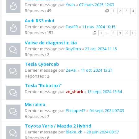
Dernier message par
Yvan
«
07 mars 2025 12:03
Réponses :
49
1
2
3
4
Audi RS3 mk4
Dernier message par
FastFR
«
11 nov. 2024 10:15
Réponses :
153
1
…
8
9
10
11
Valise de diagnostic kia
Dernier message par
Royfero
«
23 oct. 2024 11:15
Réponses :
2
Tesla Cybercab
Dernier message par
ZeVal
«
11 oct. 2024 13:21
Réponses :
2
Tesla "Robotaxi"
Dernier message par
ze_shark
«
13 sept. 2024 13:34
Microlino
Dernier message par
Philippe47
«
04 sept. 2024 07:03
Réponses :
7
Toyota Yaris / Mazda 2 Hybrid
Dernier message par
blake_ch
«
28 juin 2024 08:57
Réponses :
8