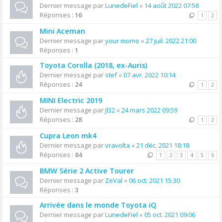
Dernier message par
LunedeFiel
«
14 août 2022 07:58
Réponses :
16
1
2
Mini Aceman
Dernier message par
your momo
«
27 juil. 2022 21:00
Réponses :
1
Toyota Corolla (2018, ex-Auris)
Dernier message par
stef
«
07 avr. 2022 10:14
Réponses :
24
1
2
MINI Electric 2019
Dernier message par
jl32
«
24 mars 2022 09:59
Réponses :
28
1
2
Cupra Leon mk4
Dernier message par
vravolta
«
21 déc. 2021 18:18
Réponses :
84
1
2
3
4
5
6
BMW Série 2 Active Tourer
Dernier message par
ZeVal
«
06 oct. 2021 15:30
Réponses :
3
Arrivée dans le monde Toyota iQ
Dernier message par
LunedeFiel
«
05 oct. 2021 09:06