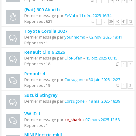
1
…
20
21
22
23
(Fiat) 500 Abarth
Dernier message par
ZeVal
«
11 déc. 2025 16:34
Réponses :
621
1
…
39
40
41
42
Toyota Corolla 2027
Dernier message par
your momo
«
02 nov. 2025 18:41
Réponses :
1
Renault Clio 6 2026
Dernier message par
ClioRSfan
«
15 oct. 2025 08:15
Réponses :
18
1
2
Renault 4
Dernier message par
Corsugone
«
30 juin 2025 12:27
Réponses :
19
1
2
Suzuki Stingray
Dernier message par
Corsugone
«
18 mai 2025 18:39
VW ID.1
Dernier message par
ze_shark
«
07 mars 2025 12:58
Réponses :
1
MINI Electric mkII