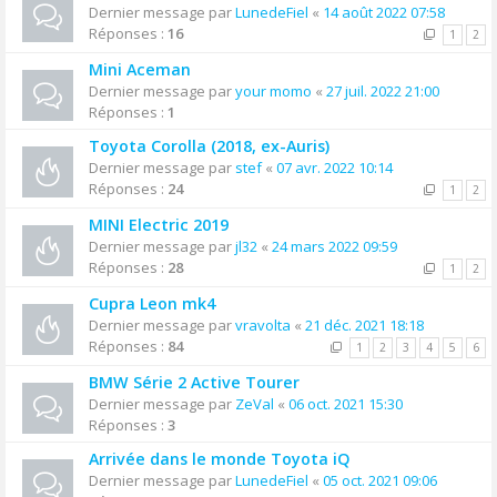
Dernier message par
LunedeFiel
«
14 août 2022 07:58
Réponses :
16
1
2
Mini Aceman
Dernier message par
your momo
«
27 juil. 2022 21:00
Réponses :
1
Toyota Corolla (2018, ex-Auris)
Dernier message par
stef
«
07 avr. 2022 10:14
Réponses :
24
1
2
MINI Electric 2019
Dernier message par
jl32
«
24 mars 2022 09:59
Réponses :
28
1
2
Cupra Leon mk4
Dernier message par
vravolta
«
21 déc. 2021 18:18
Réponses :
84
1
2
3
4
5
6
BMW Série 2 Active Tourer
Dernier message par
ZeVal
«
06 oct. 2021 15:30
Réponses :
3
Arrivée dans le monde Toyota iQ
Dernier message par
LunedeFiel
«
05 oct. 2021 09:06