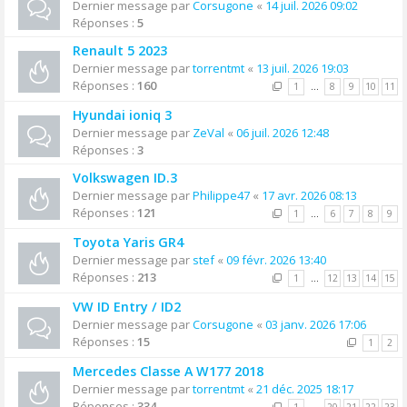
Dernier message par
Corsugone
«
14 juil. 2026 09:02
Réponses :
5
Renault 5 2023
Dernier message par
torrentmt
«
13 juil. 2026 19:03
Réponses :
160
1
…
8
9
10
11
Hyundai ioniq 3
Dernier message par
ZeVal
«
06 juil. 2026 12:48
Réponses :
3
Volkswagen ID.3
Dernier message par
Philippe47
«
17 avr. 2026 08:13
Réponses :
121
1
…
6
7
8
9
Toyota Yaris GR4
Dernier message par
stef
«
09 févr. 2026 13:40
Réponses :
213
1
…
12
13
14
15
VW ID Entry / ID2
Dernier message par
Corsugone
«
03 janv. 2026 17:06
Réponses :
15
1
2
Mercedes Classe A W177 2018
Dernier message par
torrentmt
«
21 déc. 2025 18:17
Réponses :
334