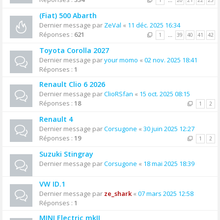
1
…
20
21
22
23
(Fiat) 500 Abarth
Dernier message par
ZeVal
«
11 déc. 2025 16:34
Réponses :
621
1
…
39
40
41
42
Toyota Corolla 2027
Dernier message par
your momo
«
02 nov. 2025 18:41
Réponses :
1
Renault Clio 6 2026
Dernier message par
ClioRSfan
«
15 oct. 2025 08:15
Réponses :
18
1
2
Renault 4
Dernier message par
Corsugone
«
30 juin 2025 12:27
Réponses :
19
1
2
Suzuki Stingray
Dernier message par
Corsugone
«
18 mai 2025 18:39
VW ID.1
Dernier message par
ze_shark
«
07 mars 2025 12:58
Réponses :
1
MINI Electric mkII