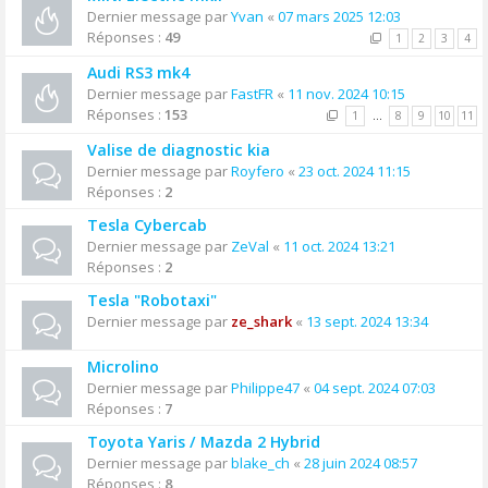
Dernier message par
Yvan
«
07 mars 2025 12:03
Réponses :
49
1
2
3
4
Audi RS3 mk4
Dernier message par
FastFR
«
11 nov. 2024 10:15
Réponses :
153
1
…
8
9
10
11
Valise de diagnostic kia
Dernier message par
Royfero
«
23 oct. 2024 11:15
Réponses :
2
Tesla Cybercab
Dernier message par
ZeVal
«
11 oct. 2024 13:21
Réponses :
2
Tesla "Robotaxi"
Dernier message par
ze_shark
«
13 sept. 2024 13:34
Microlino
Dernier message par
Philippe47
«
04 sept. 2024 07:03
Réponses :
7
Toyota Yaris / Mazda 2 Hybrid
Dernier message par
blake_ch
«
28 juin 2024 08:57
Réponses :
8