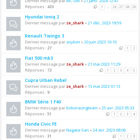
Dernier message par
MC-SIN
«
21 janv. 2024 12:47
Réponses :
433
1
…
26
27
28
29
Hyundai Ioniq 2
Dernier message par
ze_shark
«
21 déc. 2023 19:59
Renault Twingo 3
Dernier message par
asylum
«
20 juin 2023 10:10
Réponses :
27
1
2
Fiat 500 mk3
Dernier message par
ze_shark
«
21 mai 2023 11:29
Réponses :
72
1
2
3
4
5
Cupra Urban Rebel
Dernier message par
ze_shark
«
13 mai 2023 01:13
Réponses :
9
BMW Série 1 F40
Dernier message par
boboracingteam
«
25 avr. 2023 05:33
Réponses :
51
1
2
3
4
Honda Civic FE
Dernier message par
Nagata-San
«
24 avr. 2023 08:06
Réponses :
31
1
2
3