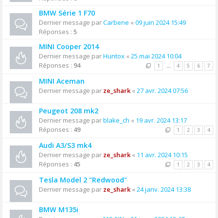
BMW Série 1 F70
Dernier message par
Carbene
«
09 juin 2024 15:49
Réponses :
5
MINI Cooper 2014
Dernier message par
Huntox
«
25 mai 2024 10:04
Réponses :
94
1
…
4
5
6
7
MINI Aceman
Dernier message par
ze_shark
«
27 avr. 2024 07:56
Peugeot 208 mk2
Dernier message par
blake_ch
«
19 avr. 2024 13:17
Réponses :
49
1
2
3
4
Audi A3/S3 mk4
Dernier message par
ze_shark
«
11 avr. 2024 10:15
Réponses :
45
1
2
3
4
Tesla Model 2 "Redwood"
Dernier message par
ze_shark
«
24 janv. 2024 13:38
BMW M135i