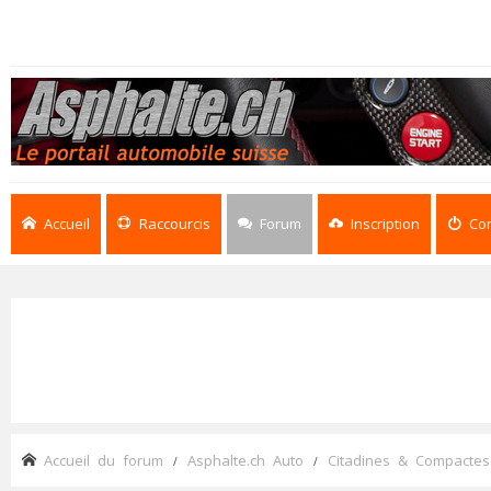
Accueil
Raccourcis
Forum
Inscription
Co
Accueil du forum
Asphalte.ch Auto
Citadines & Compactes