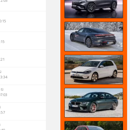
12:03
0:15
:15
:21
13:34
07:03
:57