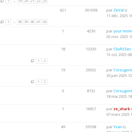
1
…
19
20
21
22
23
621
361038
par
ZeVal
11 déc. 2025 1
1
…
38
39
40
41
42
1
4230
par
your mom
02 nov. 2025 1
18
13330
par
ClioRSfan
15 oct. 2025 08
1
2
19
20032
par
Corsugon
30 juin 2025 12
1
2
0
8132
par
Corsugon
18 mai 2025 18
1
16657
par
ze_shark
07 mars 2025 
49
59108
par
Yvan