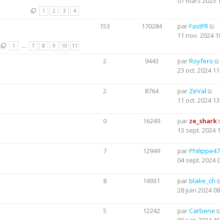
07 mars 2025 
1
2
3
4
153
170284
par
FastFR
11 nov. 2024 1
1
…
7
8
9
10
11
2
9443
par
Royfero
23 oct. 2024 11
2
8764
par
ZeVal
11 oct. 2024 13
0
16249
par
ze_shark
13 sept. 2024 
7
12949
par
Philippe47
04 sept. 2024 
8
14931
par
blake_ch
28 juin 2024 08
5
12242
par
Carbene