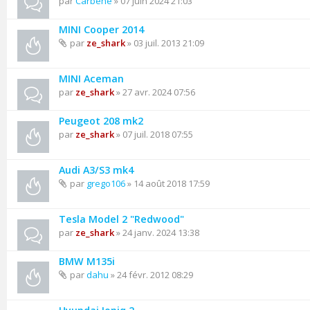
par
Carbene
» 07 juin 2024 21:03
MINI Cooper 2014
par
ze_shark
» 03 juil. 2013 21:09
MINI Aceman
par
ze_shark
» 27 avr. 2024 07:56
Peugeot 208 mk2
par
ze_shark
» 07 juil. 2018 07:55
Audi A3/S3 mk4
par
grego106
» 14 août 2018 17:59
Tesla Model 2 "Redwood"
par
ze_shark
» 24 janv. 2024 13:38
BMW M135i
par
dahu
» 24 févr. 2012 08:29