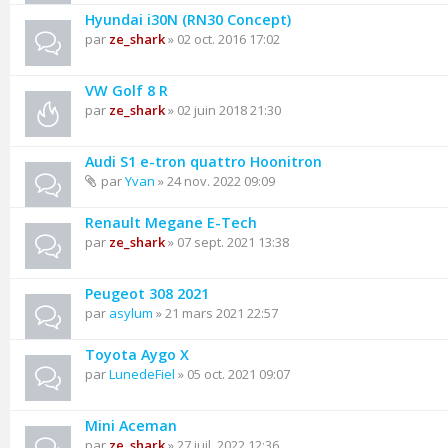
Hyundai i30N (RN30 Concept)
par
ze_shark
» 02 oct. 2016 17:02
VW Golf 8 R
par
ze_shark
» 02 juin 2018 21:30
Audi S1 e-tron quattro Hoonitron
par
Yvan
» 24 nov. 2022 09:09
Renault Megane E-Tech
par
ze_shark
» 07 sept. 2021 13:38
Peugeot 308 2021
par
asylum
» 21 mars 2021 22:57
Toyota Aygo X
par
LunedeFiel
» 05 oct. 2021 09:07
Mini Aceman
par
ze_shark
» 27 juil. 2022 12:36