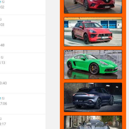
e
:02
:03
:48
8:13
3:40
e
17:06
8:17