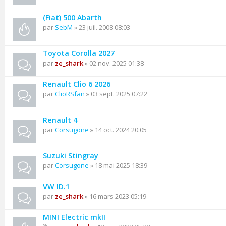
(Fiat) 500 Abarth
par
SebM
» 23 juil. 2008 08:03
Toyota Corolla 2027
par
ze_shark
» 02 nov. 2025 01:38
Renault Clio 6 2026
par
ClioRSfan
» 03 sept. 2025 07:22
Renault 4
par
Corsugone
» 14 oct. 2024 20:05
Suzuki Stingray
par
Corsugone
» 18 mai 2025 18:39
VW ID.1
par
ze_shark
» 16 mars 2023 05:19
MINI Electric mkII