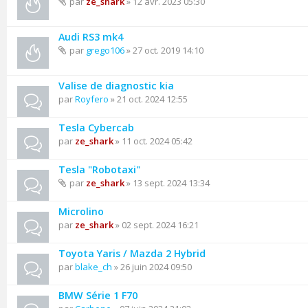
par
ze_shark
» 12 avr. 2023 05:30
Audi RS3 mk4
par
grego106
» 27 oct. 2019 14:10
Valise de diagnostic kia
par
Royfero
» 21 oct. 2024 12:55
Tesla Cybercab
par
ze_shark
» 11 oct. 2024 05:42
Tesla "Robotaxi"
par
ze_shark
» 13 sept. 2024 13:34
Microlino
par
ze_shark
» 02 sept. 2024 16:21
Toyota Yaris / Mazda 2 Hybrid
par
blake_ch
» 26 juin 2024 09:50
BMW Série 1 F70