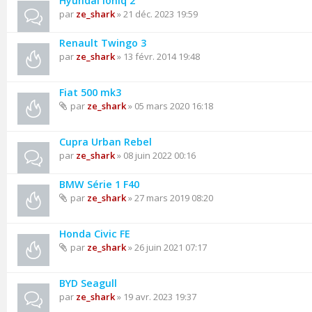
Hyundai Ioniq 2
par
ze_shark
» 21 déc. 2023 19:59
Renault Twingo 3
par
ze_shark
» 13 févr. 2014 19:48
Fiat 500 mk3
par
ze_shark
» 05 mars 2020 16:18
Cupra Urban Rebel
par
ze_shark
» 08 juin 2022 00:16
BMW Série 1 F40
par
ze_shark
» 27 mars 2019 08:20
Honda Civic FE
par
ze_shark
» 26 juin 2021 07:17
BYD Seagull
par
ze_shark
» 19 avr. 2023 19:37