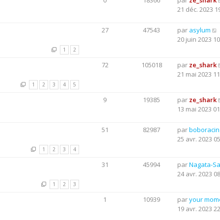
0
18366
par
ze_shark
21 déc. 2023 1
27
47543
par
asylum
20 juin 2023 10
1
2
72
105018
par
ze_shark
21 mai 2023 11
1
2
3
4
5
9
19385
par
ze_shark
13 mai 2023 01
51
82987
par
boboraci
25 avr. 2023 0
1
2
3
4
31
45994
par
Nagata-S
24 avr. 2023 0
1
2
3
1
10939
par
your mom
19 avr. 2023 2