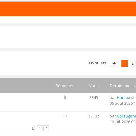
335 sujets
1
2
Réponses
Vues
Dernier mess
6
3345
par
Huntox
06 août 2026 1
17
17107
par
Corsugon
16 juil. 2026 09
1
2