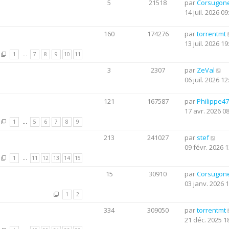
5
21518
par
Corsugon
14 juil. 2026 09
160
174276
par
torrentmt
13 juil. 2026 19
1
…
7
8
9
10
11
3
2307
par
ZeVal
06 juil. 2026 12
121
167587
par
Philippe47
17 avr. 2026 0
1
…
5
6
7
8
9
213
241027
par
stef
09 févr. 2026 1
1
…
11
12
13
14
15
15
30910
par
Corsugon
03 janv. 2026 
1
2
334
309050
par
torrentmt
21 déc. 2025 1