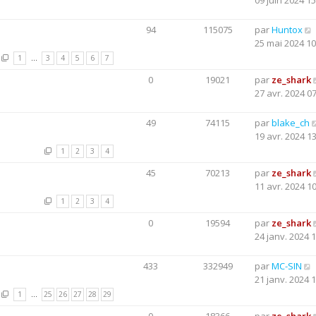
09 juin 2024 15
94
115075
par
Huntox
25 mai 2024 10
1
…
3
4
5
6
7
0
19021
par
ze_shark
27 avr. 2024 0
49
74115
par
blake_ch
19 avr. 2024 1
1
2
3
4
45
70213
par
ze_shark
11 avr. 2024 1
1
2
3
4
0
19594
par
ze_shark
24 janv. 2024 
433
332949
par
MC-SIN
21 janv. 2024 
1
…
25
26
27
28
29