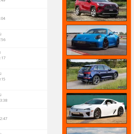
:49
:04
7:56
3:17
0:15
13:38
12:47