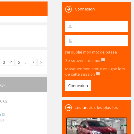
Connexion
J’ai oublié mon mot de passe
Se souvenir de moi
3
4
5
…
7
Masquer mon statut en ligne lors
de cette session
age
5:50
Les articles les plus lus
e
:01