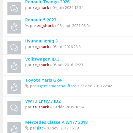
Renault Twingo 2026
par
ze_shark
» 04 juin 2024 12:54
Renault 5 2023
par
ze_shark
» 08 sept. 2021 06:04
Hyundai ioniq 3
par
ze_shark
» 05 juil. 2026 23:31
Volkswagen ID.3
par
ze_shark
» 05 oct. 2016 12:23
Toyota Yaris GR4
par
#gentlemanchauffard
» 23 déc. 2019 22:42
VW ID Entry / ID2
par
ze_shark
» 19 déc. 2019 18:24
Mercedes Classe A W177 2018
par
jl32
» 03 nov. 2017 16:38