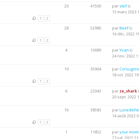
20
41500
par
stef
13 mars 2023 
1
2
28
52980
par
Beef
16 déc. 2022 1
1
2
4
13689
par
Yvan
24 nov. 2022 1
19
35904
par
Corsugon
18 oct. 2022 19
1
2
6
22043
par
ze_shark
20 sept. 2022 
16
38583
par
LunedeFie
14 août 2022 0
1
2
1
11852
par
your mom
27 juil. 2022 21