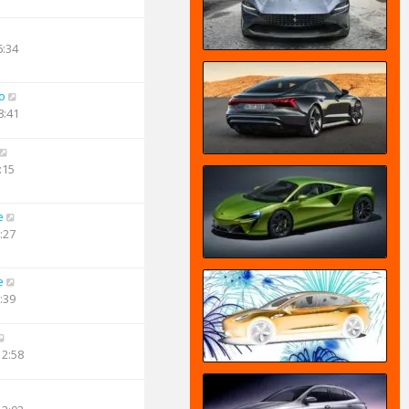
6:34
o
8:41
:15
e
:27
e
:39
12:58