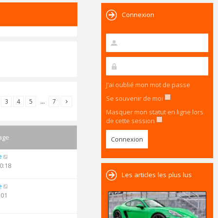
Connexion
J’ai oublié mon mot de passe
Se souvenir de moi
3
4
5
…
7
Masquer mon statut en ligne lors
de cette session
age
e
0:18
Les articles les plus lus
e
:01