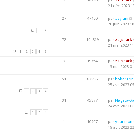
0
18330
par
ze_shark
21 déc. 2023 1
27
47490
par
asylum
20 juin 2023 10
1
2
72
104819
par
ze_shark
21 mai 2023 11
1
2
3
4
5
9
19354
par
ze_shark
13 mai 2023 01
51
82856
par
boboraci
25 avr. 2023 0
1
2
3
4
31
45877
par
Nagata-S
24 avr. 2023 0
1
2
3
1
10907
par
your mom
19 avr. 2023 2