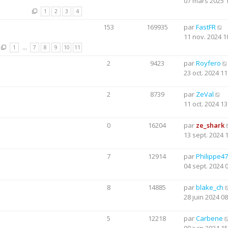
07 mars 2025 
1
2
3
4
153
169935
par
FastFR
11 nov. 2024 1
1
…
7
8
9
10
11
2
9423
par
Royfero
23 oct. 2024 11
2
8739
par
ZeVal
11 oct. 2024 13
0
16204
par
ze_shark
13 sept. 2024 
7
12914
par
Philippe47
04 sept. 2024 
8
14885
par
blake_ch
28 juin 2024 08
5
12218
par
Carbene