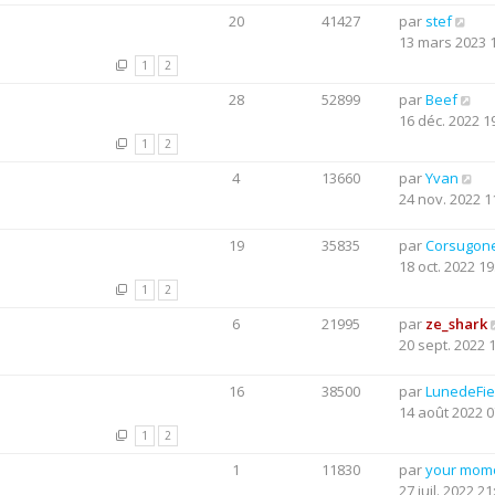
20
41427
par
stef
13 mars 2023 
1
2
28
52899
par
Beef
16 déc. 2022 1
1
2
4
13660
par
Yvan
24 nov. 2022 1
19
35835
par
Corsugon
18 oct. 2022 19
1
2
6
21995
par
ze_shark
20 sept. 2022 
16
38500
par
LunedeFie
14 août 2022 0
1
2
1
11830
par
your mom
27 juil. 2022 21