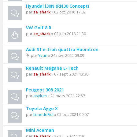
Hyundai i30N (RN30 Concept)
par
ze_shark
» 02 oct. 2016 17:02
VW Golf 8 R
par
ze_shark
» 02 juin 2018 21:30
Audi S1 e-tron quattro Hoonitron
par
Yvan
» 24 nov. 2022 09:09
Renault Megane E-Tech
par
ze_shark
» 07 sept. 2021 13:38
Peugeot 308 2021
par
asylum
» 21 mars 2021 22:57
Toyota Aygo X
par
LunedeFiel
» 05 oct. 2021 09:07
Mini Aceman
par
ze_shark
» 27 juil. 2022 12:36