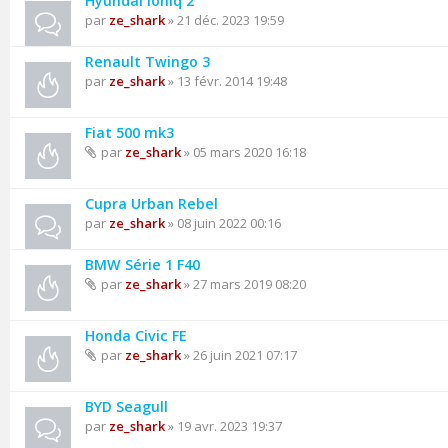
Hyundai Ioniq 2
par
ze_shark
» 21 déc. 2023 19:59
Renault Twingo 3
par
ze_shark
» 13 févr. 2014 19:48
Fiat 500 mk3
par
ze_shark
» 05 mars 2020 16:18
Cupra Urban Rebel
par
ze_shark
» 08 juin 2022 00:16
BMW Série 1 F40
par
ze_shark
» 27 mars 2019 08:20
Honda Civic FE
par
ze_shark
» 26 juin 2021 07:17
BYD Seagull
par
ze_shark
» 19 avr. 2023 19:37