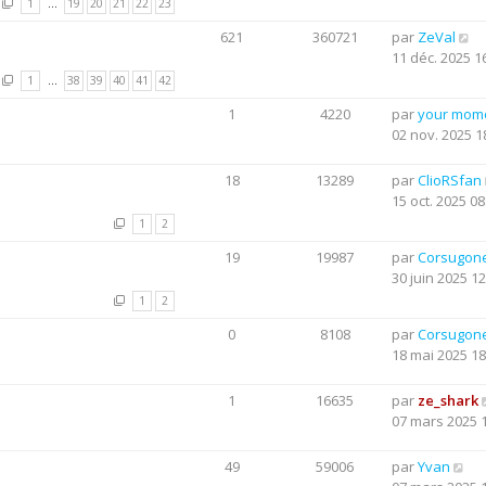
1
…
19
20
21
22
23
621
360721
par
ZeVal
11 déc. 2025 1
1
…
38
39
40
41
42
1
4220
par
your mom
02 nov. 2025 1
18
13289
par
ClioRSfan
15 oct. 2025 08
1
2
19
19987
par
Corsugon
30 juin 2025 12
1
2
0
8108
par
Corsugon
18 mai 2025 18
1
16635
par
ze_shark
07 mars 2025 
49
59006
par
Yvan