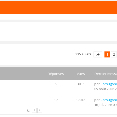
335 sujets
1
2
Réponses
Vues
Dernier mess
5
3036
par
Corsugon
05 août 2026 2
17
17012
par
Corsugon
16 juil. 2026 09
1
2