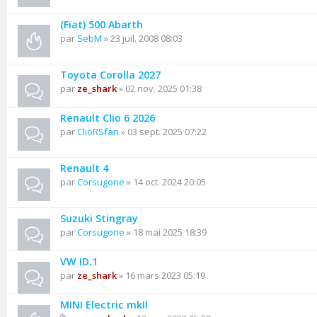
(Fiat) 500 Abarth
par
SebM
» 23 juil. 2008 08:03
Toyota Corolla 2027
par
ze_shark
» 02 nov. 2025 01:38
Renault Clio 6 2026
par
ClioRSfan
» 03 sept. 2025 07:22
Renault 4
par
Corsugone
» 14 oct. 2024 20:05
Suzuki Stingray
par
Corsugone
» 18 mai 2025 18:39
VW ID.1
par
ze_shark
» 16 mars 2023 05:19
MINI Electric mkII