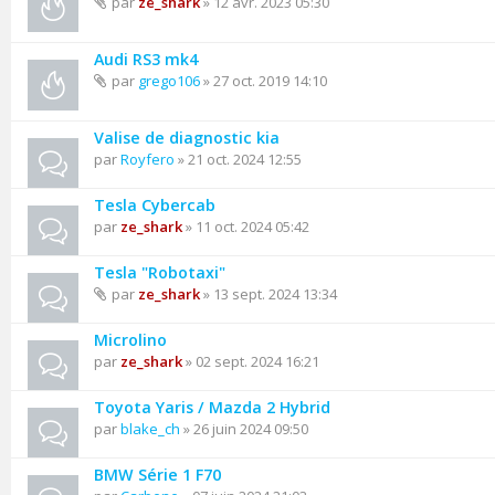
par
ze_shark
» 12 avr. 2023 05:30
Audi RS3 mk4
par
grego106
» 27 oct. 2019 14:10
Valise de diagnostic kia
par
Royfero
» 21 oct. 2024 12:55
Tesla Cybercab
par
ze_shark
» 11 oct. 2024 05:42
Tesla "Robotaxi"
par
ze_shark
» 13 sept. 2024 13:34
Microlino
par
ze_shark
» 02 sept. 2024 16:21
Toyota Yaris / Mazda 2 Hybrid
par
blake_ch
» 26 juin 2024 09:50
BMW Série 1 F70