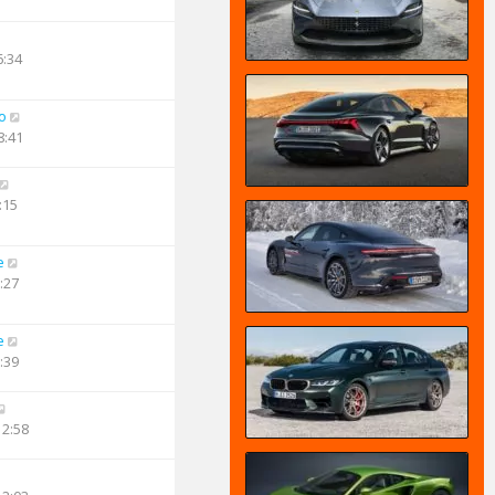
6:34
o
8:41
:15
e
:27
e
:39
12:58