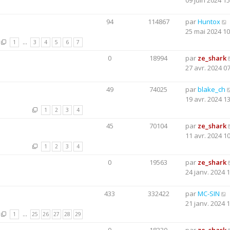
09 juin 2024 15
94
114867
par
Huntox
25 mai 2024 10
1
…
3
4
5
6
7
0
18994
par
ze_shark
27 avr. 2024 0
49
74025
par
blake_ch
19 avr. 2024 1
1
2
3
4
45
70104
par
ze_shark
11 avr. 2024 1
1
2
3
4
0
19563
par
ze_shark
24 janv. 2024 
433
332422
par
MC-SIN
21 janv. 2024 
1
…
25
26
27
28
29