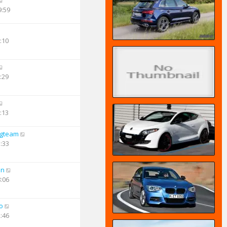
9:59
:10
:29
:13
ngteam
5:33
an
8:06
o
2:46