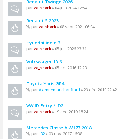
Renault Twingo 2026
par
ze_shark
» 04 juin 2024 12:54
Renault 5 2023
par
ze_shark
» 08 sept. 2021 06:04
Hyundai ioniq 3
par
ze_shark
» 05 juil. 2026 23:31
Volkswagen ID.3
par
ze_shark
» 05 oct. 2016 12:23
Toyota Yaris GR4
par
#gentlemanchauffard
» 23 déc. 2019 22:42
VW ID Entry / ID2
par
ze_shark
» 19 déc. 2019 18:24
Mercedes Classe A W177 2018
par
jl32
» 03 nov. 2017 16:38