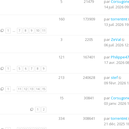
5
21479
par
Corsugon
14 juil. 2026 09
160
173909
par
torrentmt
13 juil. 2026 19
1
…
7
8
9
10
11
3
2205
par
ZeVal
06 juil. 2026 12
121
167401
par
Philippe47
17 avr. 2026 0
1
…
5
6
7
8
9
213
240628
par
stef
09 févr. 2026 1
1
…
11
12
13
14
15
15
30841
par
Corsugon
03 janv. 2026 
1
2
334
308641
par
torrentmt
21 déc. 2025 1