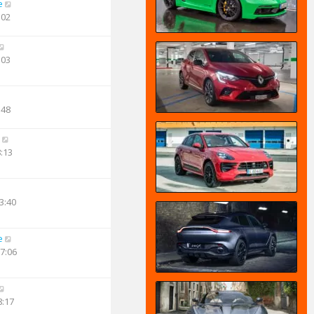
e
:02
:03
:48
8:13
3:40
e
17:06
8:17