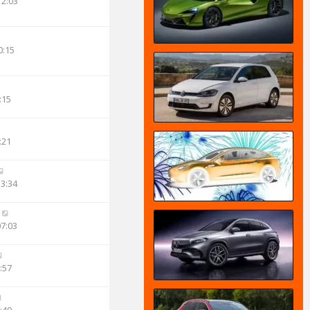
12:03
0:15
:15
:21
13:34
07:03
:57