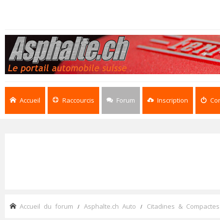
Accueil
Raccourcis
Forum
Inscription
Co
Accueil du forum
Asphalte.ch Auto
Citadines & Compactes