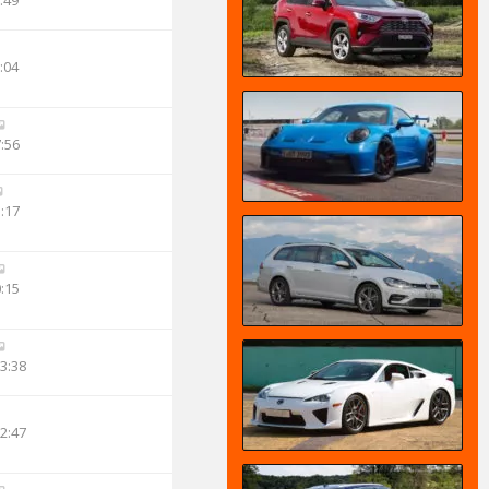
:49
:04
7:56
3:17
0:15
13:38
12:47