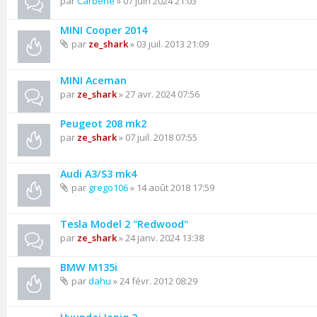
par
Carbene
» 07 juin 2024 21:03
MINI Cooper 2014
par
ze_shark
» 03 juil. 2013 21:09
MINI Aceman
par
ze_shark
» 27 avr. 2024 07:56
Peugeot 208 mk2
par
ze_shark
» 07 juil. 2018 07:55
Audi A3/S3 mk4
par
grego106
» 14 août 2018 17:59
Tesla Model 2 "Redwood"
par
ze_shark
» 24 janv. 2024 13:38
BMW M135i
par
dahu
» 24 févr. 2012 08:29