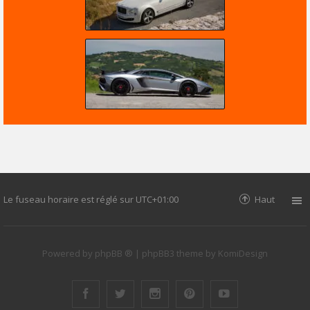
Le fuseau horaire est réglé sur
UTC+01:00
Haut
Powered by
phpBB ®
| phpBB3 theme by
KomiDesign