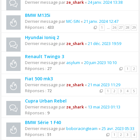
Dernier message par
ze_shark
«
24 janv. 2024 13:38
BMW M135i
Dernier message par
MC-SIN
«
21 janv. 2024 12:47
Réponses :
433
1
…
26
27
28
29
Hyundai Ioniq 2
Dernier message par
ze_shark
«
21 déc. 2023 19:59
Renault Twingo 3
Dernier message par
asylum
«
20 juin 2023 10:10
Réponses :
27
1
2
Fiat 500 mk3
Dernier message par
ze_shark
«
21 mai 2023 11:29
Réponses :
72
1
2
3
4
5
Cupra Urban Rebel
Dernier message par
ze_shark
«
13 mai 2023 01:13
Réponses :
9
BMW Série 1 F40
Dernier message par
boboracingteam
«
25 avr. 2023 05:33
Réponses :
51
1
2
3
4