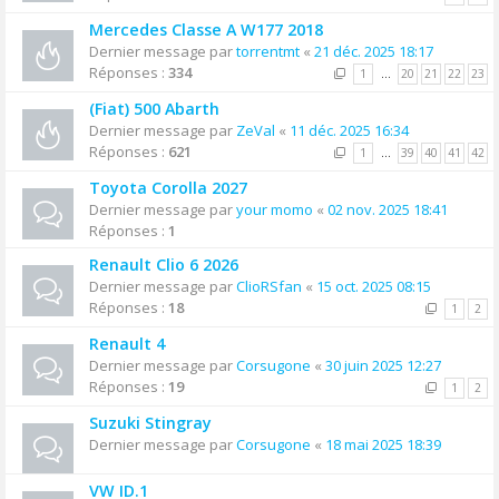
Mercedes Classe A W177 2018
Dernier message par
torrentmt
«
21 déc. 2025 18:17
Réponses :
334
1
…
20
21
22
23
(Fiat) 500 Abarth
Dernier message par
ZeVal
«
11 déc. 2025 16:34
Réponses :
621
1
…
39
40
41
42
Toyota Corolla 2027
Dernier message par
your momo
«
02 nov. 2025 18:41
Réponses :
1
Renault Clio 6 2026
Dernier message par
ClioRSfan
«
15 oct. 2025 08:15
Réponses :
18
1
2
Renault 4
Dernier message par
Corsugone
«
30 juin 2025 12:27
Réponses :
19
1
2
Suzuki Stingray
Dernier message par
Corsugone
«
18 mai 2025 18:39
VW ID.1