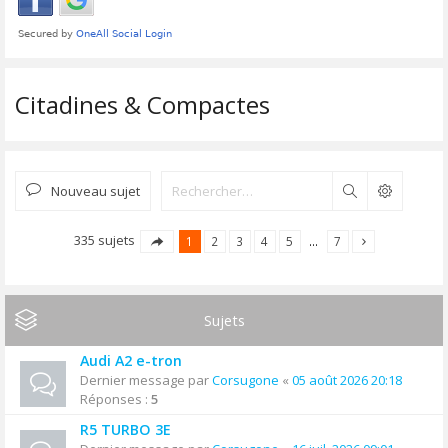
Citadines & Compactes
Nouveau sujet
Rechercher
335 sujets
1
2
3
4
5
…
7
Sujets
Audi A2 e-tron
Dernier message par
Corsugone
«
05 août 2026 20:18
Réponses :
5
R5 TURBO 3E