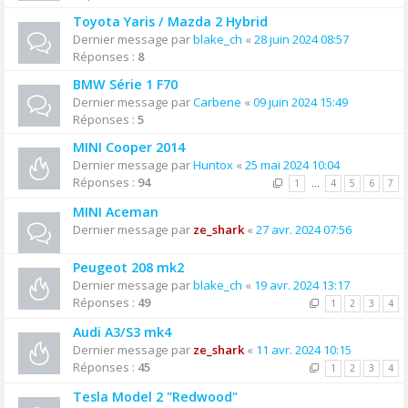
Toyota Yaris / Mazda 2 Hybrid
Dernier message par
blake_ch
«
28 juin 2024 08:57
Réponses :
8
BMW Série 1 F70
Dernier message par
Carbene
«
09 juin 2024 15:49
Réponses :
5
MINI Cooper 2014
Dernier message par
Huntox
«
25 mai 2024 10:04
Réponses :
94
1
…
4
5
6
7
MINI Aceman
Dernier message par
ze_shark
«
27 avr. 2024 07:56
Peugeot 208 mk2
Dernier message par
blake_ch
«
19 avr. 2024 13:17
Réponses :
49
1
2
3
4
Audi A3/S3 mk4
Dernier message par
ze_shark
«
11 avr. 2024 10:15
Réponses :
45
1
2
3
4
Tesla Model 2 "Redwood"