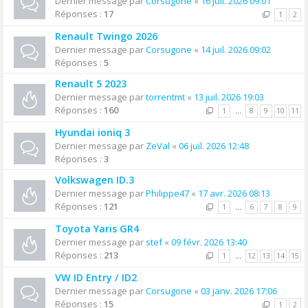
Dernier message par
Corsugone
«
16 juil. 2026 09:01
Réponses :
17
1
2
Renault Twingo 2026
Dernier message par
Corsugone
«
14 juil. 2026 09:02
Réponses :
5
Renault 5 2023
Dernier message par
torrentmt
«
13 juil. 2026 19:03
Réponses :
160
1
…
8
9
10
11
Hyundai ioniq 3
Dernier message par
ZeVal
«
06 juil. 2026 12:48
Réponses :
3
Volkswagen ID.3
Dernier message par
Philippe47
«
17 avr. 2026 08:13
Réponses :
121
1
…
6
7
8
9
Toyota Yaris GR4
Dernier message par
stef
«
09 févr. 2026 13:40
Réponses :
213
1
…
12
13
14
15
VW ID Entry / ID2
Dernier message par
Corsugone
«
03 janv. 2026 17:06
Réponses :
15
1
2