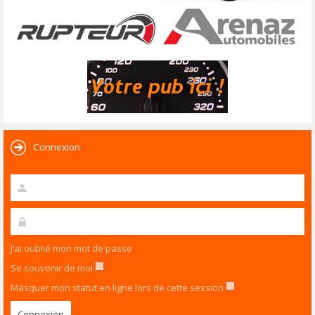
Connexion
J’ai oublié mon mot de passe
Se souvenir de moi
Masquer mon statut en ligne lors de cette session