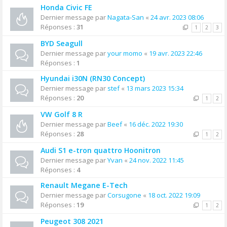
Honda Civic FE
Dernier message par
Nagata-San
«
24 avr. 2023 08:06
Réponses :
31
1
2
3
BYD Seagull
Dernier message par
your momo
«
19 avr. 2023 22:46
Réponses :
1
Hyundai i30N (RN30 Concept)
Dernier message par
stef
«
13 mars 2023 15:34
Réponses :
20
1
2
VW Golf 8 R
Dernier message par
Beef
«
16 déc. 2022 19:30
Réponses :
28
1
2
Audi S1 e-tron quattro Hoonitron
Dernier message par
Yvan
«
24 nov. 2022 11:45
Réponses :
4
Renault Megane E-Tech
Dernier message par
Corsugone
«
18 oct. 2022 19:09
Réponses :
19
1
2
Peugeot 308 2021