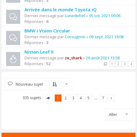
Réponses :
3
Arrivée dans le monde Toyota iQ
Dernier message par
LunedeFiel
«
05 oct. 2021 09:06
Réponses :
6
BMW i Vision Circular
Dernier message par
Corsugone
«
09 sept. 2021 19:08
Réponses :
3
Nissan Leaf II
Dernier message par
ze_shark
«
26 août 2021 13:58
Réponses :
52
1
2
3
4
Nouveau sujet
335 sujets
1
2
3
4
5
…
7
Aller