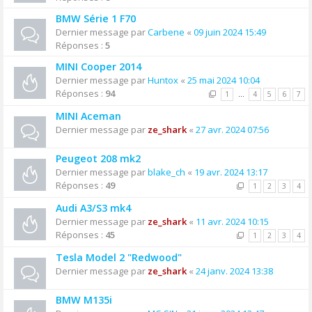
BMW Série 1 F70
Dernier message par
Carbene
«
09 juin 2024 15:49
Réponses :
5
MINI Cooper 2014
Dernier message par
Huntox
«
25 mai 2024 10:04
Réponses :
94
1
…
4
5
6
7
MINI Aceman
Dernier message par
ze_shark
«
27 avr. 2024 07:56
Peugeot 208 mk2
Dernier message par
blake_ch
«
19 avr. 2024 13:17
Réponses :
49
1
2
3
4
Audi A3/S3 mk4
Dernier message par
ze_shark
«
11 avr. 2024 10:15
Réponses :
45
1
2
3
4
Tesla Model 2 "Redwood"
Dernier message par
ze_shark
«
24 janv. 2024 13:38
BMW M135i