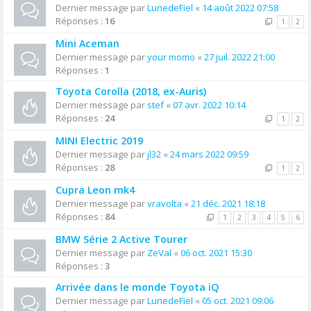
Dernier message par
LunedeFiel
«
14 août 2022 07:58
Réponses :
16
1
2
Mini Aceman
Dernier message par
your momo
«
27 juil. 2022 21:00
Réponses :
1
Toyota Corolla (2018, ex-Auris)
Dernier message par
stef
«
07 avr. 2022 10:14
Réponses :
24
1
2
MINI Electric 2019
Dernier message par
jl32
«
24 mars 2022 09:59
Réponses :
28
1
2
Cupra Leon mk4
Dernier message par
vravolta
«
21 déc. 2021 18:18
Réponses :
84
1
2
3
4
5
6
BMW Série 2 Active Tourer
Dernier message par
ZeVal
«
06 oct. 2021 15:30
Réponses :
3
Arrivée dans le monde Toyota iQ
Dernier message par
LunedeFiel
«
05 oct. 2021 09:06