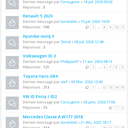
Dernier message par
Corsugone
«
14 juil. 2026 09:02
Réponses :
5
Renault 5 2023
Dernier message par
torrentmt
«
13 juil. 2026 19:03
Réponses :
160
1
…
8
9
10
11
Hyundai ioniq 3
Dernier message par
ZeVal
«
06 juil. 2026 12:48
Réponses :
3
Volkswagen ID.3
Dernier message par
Philippe47
«
17 avr. 2026 08:13
Réponses :
121
1
…
6
7
8
9
Toyota Yaris GR4
Dernier message par
stef
«
09 févr. 2026 13:40
Réponses :
213
1
…
12
13
14
15
VW ID Entry / ID2
Dernier message par
Corsugone
«
03 janv. 2026 17:06
Réponses :
15
1
2
Mercedes Classe A W177 2018
Dernier message par
torrentmt
«
21 déc. 2025 18:17
Réponses :
334