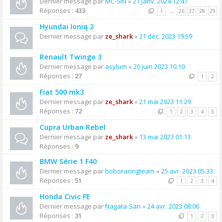
Dernier message par
MC-SIN
«
21 janv. 2024 12:47
Réponses :
433
1
…
26
27
28
29
Hyundai Ioniq 2
Dernier message par
ze_shark
«
21 déc. 2023 19:59
Renault Twingo 3
Dernier message par
asylum
«
20 juin 2023 10:10
Réponses :
27
1
2
Fiat 500 mk3
Dernier message par
ze_shark
«
21 mai 2023 11:29
Réponses :
72
1
2
3
4
5
Cupra Urban Rebel
Dernier message par
ze_shark
«
13 mai 2023 01:13
Réponses :
9
BMW Série 1 F40
Dernier message par
boboracingteam
«
25 avr. 2023 05:33
Réponses :
51
1
2
3
4
Honda Civic FE
Dernier message par
Nagata-San
«
24 avr. 2023 08:06
Réponses :
31
1
2
3