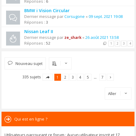
Réponses :
6
BMW i Vision Circular
Dernier message par
Corsugone
«
09 sept. 2021 19:08
Réponses :
3
Nissan Leaf II
Dernier message par
ze_shark
«
26 août 2021 13:58
Réponses :
52
1
2
3
4
Nouveau sujet
335 sujets
1
2
3
4
5
…
7
Aller
Qui est en ligne ?
Utilisateurs parcourant ce forum : Aucun utilisateur inscrit et 17