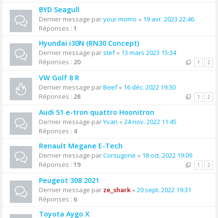
BYD Seagull
Dernier message par
your momo
«
19 avr. 2023 22:46
Réponses :
1
Hyundai i30N (RN30 Concept)
Dernier message par
stef
«
13 mars 2023 15:34
Réponses :
20
1
2
VW Golf 8 R
Dernier message par
Beef
«
16 déc. 2022 19:30
Réponses :
28
1
2
Audi S1 e-tron quattro Hoonitron
Dernier message par
Yvan
«
24 nov. 2022 11:45
Réponses :
4
Renault Megane E-Tech
Dernier message par
Corsugone
«
18 oct. 2022 19:09
Réponses :
19
1
2
Peugeot 308 2021
Dernier message par
ze_shark
«
20 sept. 2022 19:31
Réponses :
6
Toyota Aygo X