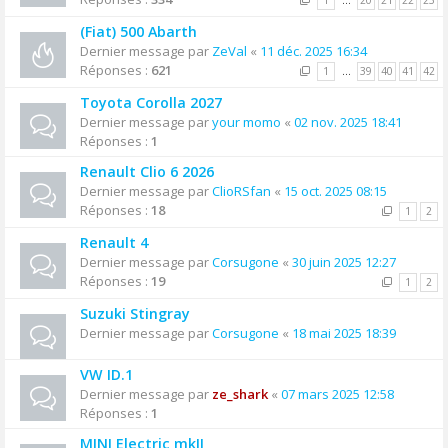
1
…
20
21
22
23
(Fiat) 500 Abarth
Dernier message par
ZeVal
«
11 déc. 2025 16:34
Réponses :
621
1
…
39
40
41
42
Toyota Corolla 2027
Dernier message par
your momo
«
02 nov. 2025 18:41
Réponses :
1
Renault Clio 6 2026
Dernier message par
ClioRSfan
«
15 oct. 2025 08:15
Réponses :
18
1
2
Renault 4
Dernier message par
Corsugone
«
30 juin 2025 12:27
Réponses :
19
1
2
Suzuki Stingray
Dernier message par
Corsugone
«
18 mai 2025 18:39
VW ID.1
Dernier message par
ze_shark
«
07 mars 2025 12:58
Réponses :
1
MINI Electric mkII