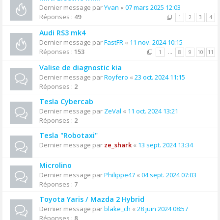
Dernier message par
Yvan
«
07 mars 2025 12:03
Réponses :
49
1
2
3
4
Audi RS3 mk4
Dernier message par
FastFR
«
11 nov. 2024 10:15
Réponses :
153
1
…
8
9
10
11
Valise de diagnostic kia
Dernier message par
Royfero
«
23 oct. 2024 11:15
Réponses :
2
Tesla Cybercab
Dernier message par
ZeVal
«
11 oct. 2024 13:21
Réponses :
2
Tesla "Robotaxi"
Dernier message par
ze_shark
«
13 sept. 2024 13:34
Microlino
Dernier message par
Philippe47
«
04 sept. 2024 07:03
Réponses :
7
Toyota Yaris / Mazda 2 Hybrid
Dernier message par
blake_ch
«
28 juin 2024 08:57
Réponses :
8