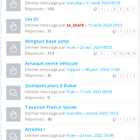
Dernier message par
vravolta
«
17 août 2024 05:58
Réponses :
102
1
…
4
5
6
7
Les JO
Dernier message par
ze_shark
«
11 août 2024 20:53
Réponses :
31
1
2
3
Wingsuit base jump
Dernier message par
Yvan
«
22 avr. 2024 08:55
Réponses :
214
1
…
12
13
14
15
Arnaque vente véhicule
Dernier message par
Toppaz
«
08 janv. 2024 11:00
Réponses :
41
1
2
3
Quelques jours à Dubai
Dernier message par
Yvan
«
17 oct. 2023 09:39
Réponses :
9
Taxation France Suisse
Dernier message par
vravolta
«
24 mai 2023 19:53
Réponses :
40
1
2
3
Artemis I
Dernier message par
Yvan
«
24 nov. 2022 10:49