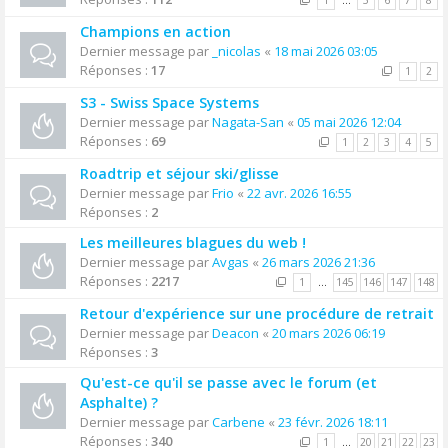
1
…
5
6
7
8
Champions en action
Dernier message par
_nicolas
«
18 mai 2026 03:05
Réponses :
17
1
2
S3 - Swiss Space Systems
Dernier message par
Nagata-San
«
05 mai 2026 12:04
Réponses :
69
1
2
3
4
5
Roadtrip et séjour ski/glisse
Dernier message par
Frio
«
22 avr. 2026 16:55
Réponses :
2
Les meilleures blagues du web !
Dernier message par
Avgas
«
26 mars 2026 21:36
Réponses :
2217
1
…
145
146
147
148
Retour d'expérience sur une procédure de retrait
Dernier message par
Deacon
«
20 mars 2026 06:19
Réponses :
3
Qu'est-ce qu'il se passe avec le forum (et
Asphalte) ?
Dernier message par
Carbene
«
23 févr. 2026 18:11
Réponses :
340
1
…
20
21
22
23