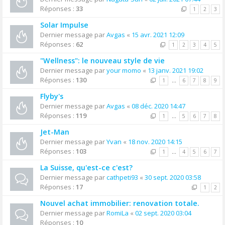
Réponses :
33
1
2
3
Solar Impulse
Dernier message par
Avgas
«
15 avr. 2021 12:09
Réponses :
62
1
2
3
4
5
"Wellness": le nouveau style de vie
Dernier message par
your momo
«
13 janv. 2021 19:02
Réponses :
130
1
…
6
7
8
9
Flyby's
Dernier message par
Avgas
«
08 déc. 2020 14:47
Réponses :
119
1
…
5
6
7
8
Jet-Man
Dernier message par
Yvan
«
18 nov. 2020 14:15
Réponses :
103
1
…
4
5
6
7
La Suisse, qu'est-ce c'est?
Dernier message par
cathpeti93
«
30 sept. 2020 03:58
Réponses :
17
1
2
Nouvel achat immobilier: renovation totale.
Dernier message par
RomiLa
«
02 sept. 2020 03:04
Réponses :
10