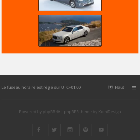
Le fuseau horaire est réglé sur
UTC+01:00
Haut
Powered by
phpBB ®
| phpBB3 theme by
KomiDesign