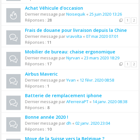
Achat Véhicule d'occasion
Dernier message par
Noisequik
«
25 juin 2020 13:26
Réponses :
28
1
2
Frais de douane pour livraison depuis la Chine
Dernier message par
vravolta
«
07 mai 2020 07:01
Réponses :
11
Mobilier de bureau: chaise ergonomique
Dernier message par
Nyrvan
«
23 mars 2020 18:29
Réponses :
17
1
2
Airbus Maveric
Dernier message par
Yvan
«
12 févr. 2020 08:58
Réponses :
1
Batterie de remplacement iphone
Dernier message par
AFerreiraPT
«
14 janv. 2020 08:38
Réponses :
8
Bonne année 2020 !
Dernier message par
dh
«
02 janv. 2020 23:04
Réponses :
10
Move de la Suisse vers la Belgique ?