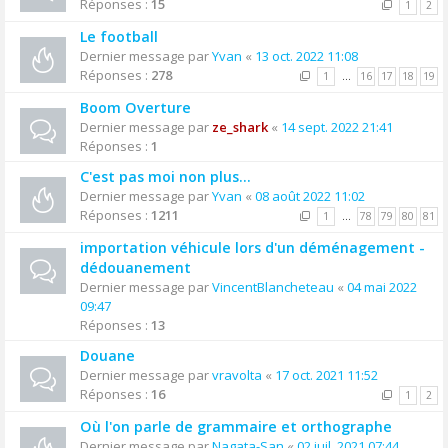
Réponses :
15
1
2
Le football
Dernier message par
Yvan
«
13 oct. 2022 11:08
Réponses :
278
1
…
16
17
18
19
Boom Overture
Dernier message par
ze_shark
«
14 sept. 2022 21:41
Réponses :
1
C'est pas moi non plus...
Dernier message par
Yvan
«
08 août 2022 11:02
Réponses :
1211
1
…
78
79
80
81
importation véhicule lors d'un déménagement -
dédouanement
Dernier message par
VincentBlancheteau
«
04 mai 2022
09:47
Réponses :
13
Douane
Dernier message par
vravolta
«
17 oct. 2021 11:52
Réponses :
16
1
2
Où l'on parle de grammaire et orthographe
Dernier message par
Nagata-San
«
02 juil. 2021 07:44