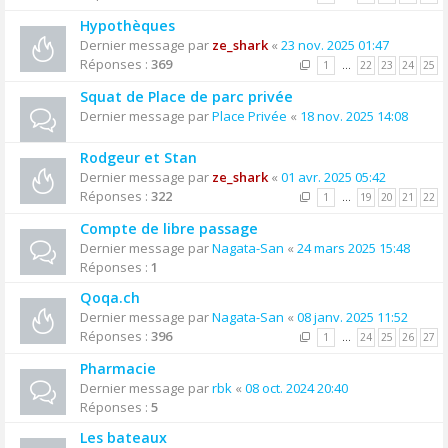
Hypothèques
Dernier message par
ze_shark
«
23 nov. 2025 01:47
Réponses :
369
1
…
22
23
24
25
Squat de Place de parc privée
Dernier message par
Place Privée
«
18 nov. 2025 14:08
Rodgeur et Stan
Dernier message par
ze_shark
«
01 avr. 2025 05:42
Réponses :
322
1
…
19
20
21
22
Compte de libre passage
Dernier message par
Nagata-San
«
24 mars 2025 15:48
Réponses :
1
Qoqa.ch
Dernier message par
Nagata-San
«
08 janv. 2025 11:52
Réponses :
396
1
…
24
25
26
27
Pharmacie
Dernier message par
rbk
«
08 oct. 2024 20:40
Réponses :
5
Les bateaux