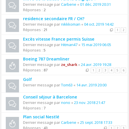
Dernier message par
Carbene
«
01 déc. 2019 20:31
Réponses :
2
residence secondaire FR / CH?
Dernier message par
nikkkoman
«
04 oct. 2019 14:42
Réponses :
21
1
2
Excès vitesse France permis Suisse
Dernier message par
Hitman47
«
15 mai 2019 06:05
Réponses :
5
Boeing 787 Dreamliner
Dernier message par
ze_shark
«
24 avr. 2019 19:28
Réponses :
87
1
2
3
4
5
6
Golf
Dernier message par
Tom63
«
14 avr. 2019 20:00
Conseil séjour à Barcelone
Dernier message par
nono
«
23 nov. 2018 21:47
Réponses :
7
Plan social Nestlé
Dernier message par
Carbene
«
25 sept. 2018 17:33
Réponses :
43
1
2
3