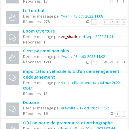
Réponses :
15
1
2
Le football
Dernier message par
Yvan
«
13 oct. 2022 11:08
Réponses :
278
1
…
16
17
18
19
Boom Overture
Dernier message par
ze_shark
«
14 sept. 2022 21:41
Réponses :
1
C'est pas moi non plus...
Dernier message par
Yvan
«
08 août 2022 11:02
Réponses :
1211
1
…
78
79
80
81
importation véhicule lors d'un déménagement -
dédouanement
Dernier message par
VincentBlancheteau
«
04 mai 2022
09:47
Réponses :
13
Douane
Dernier message par
vravolta
«
17 oct. 2021 11:52
Réponses :
16
1
2
Où l'on parle de grammaire et orthographe
Dernier message par
Nagata-San
«
02 juil. 2021 07:44