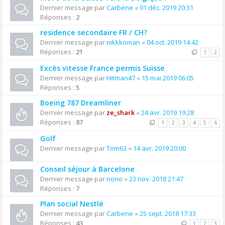
Dernier message par
Carbene
«
01 déc. 2019 20:31
Réponses :
2
residence secondaire FR / CH?
Dernier message par
nikkkoman
«
04 oct. 2019 14:42
Réponses :
21
1
2
Excès vitesse France permis Suisse
Dernier message par
Hitman47
«
15 mai 2019 06:05
Réponses :
5
Boeing 787 Dreamliner
Dernier message par
ze_shark
«
24 avr. 2019 19:28
Réponses :
87
1
2
3
4
5
6
Golf
Dernier message par
Tom63
«
14 avr. 2019 20:00
Conseil séjour à Barcelone
Dernier message par
nono
«
23 nov. 2018 21:47
Réponses :
7
Plan social Nestlé
Dernier message par
Carbene
«
25 sept. 2018 17:33
Réponses :
43
1
2
3