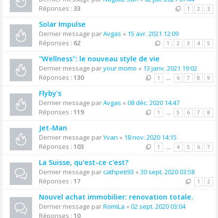
Réponses :
33
1
2
3
Solar Impulse
Dernier message par
Avgas
«
15 avr. 2021 12:09
Réponses :
62
1
2
3
4
5
"Wellness": le nouveau style de vie
Dernier message par
your momo
«
13 janv. 2021 19:02
Réponses :
130
1
…
6
7
8
9
Flyby's
Dernier message par
Avgas
«
08 déc. 2020 14:47
Réponses :
119
1
…
5
6
7
8
Jet-Man
Dernier message par
Yvan
«
18 nov. 2020 14:15
Réponses :
103
1
…
4
5
6
7
La Suisse, qu'est-ce c'est?
Dernier message par
cathpeti93
«
30 sept. 2020 03:58
Réponses :
17
1
2
Nouvel achat immobilier: renovation totale.
Dernier message par
RomiLa
«
02 sept. 2020 03:04
Réponses :
10