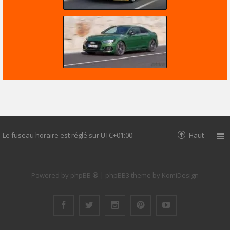
Le fuseau horaire est réglé sur
UTC+01:00
Haut
Powered by
phpBB ®
| phpBB3 theme by
KomiDesign