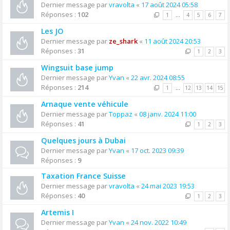
Dernier message par
vravolta
«
17 août 2024 05:58
Réponses :
102
1
…
4
5
6
7
Les JO
Dernier message par
ze_shark
«
11 août 2024 20:53
Réponses :
31
1
2
3
Wingsuit base jump
Dernier message par
Yvan
«
22 avr. 2024 08:55
Réponses :
214
1
…
12
13
14
15
Arnaque vente véhicule
Dernier message par
Toppaz
«
08 janv. 2024 11:00
Réponses :
41
1
2
3
Quelques jours à Dubai
Dernier message par
Yvan
«
17 oct. 2023 09:39
Réponses :
9
Taxation France Suisse
Dernier message par
vravolta
«
24 mai 2023 19:53
Réponses :
40
1
2
3
Artemis I
Dernier message par
Yvan
«
24 nov. 2022 10:49