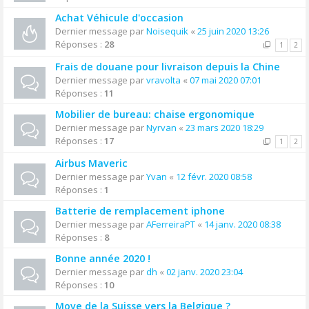
Achat Véhicule d'occasion
Dernier message par
Noisequik
«
25 juin 2020 13:26
Réponses :
28
1
2
Frais de douane pour livraison depuis la Chine
Dernier message par
vravolta
«
07 mai 2020 07:01
Réponses :
11
Mobilier de bureau: chaise ergonomique
Dernier message par
Nyrvan
«
23 mars 2020 18:29
Réponses :
17
1
2
Airbus Maveric
Dernier message par
Yvan
«
12 févr. 2020 08:58
Réponses :
1
Batterie de remplacement iphone
Dernier message par
AFerreiraPT
«
14 janv. 2020 08:38
Réponses :
8
Bonne année 2020 !
Dernier message par
dh
«
02 janv. 2020 23:04
Réponses :
10
Move de la Suisse vers la Belgique ?