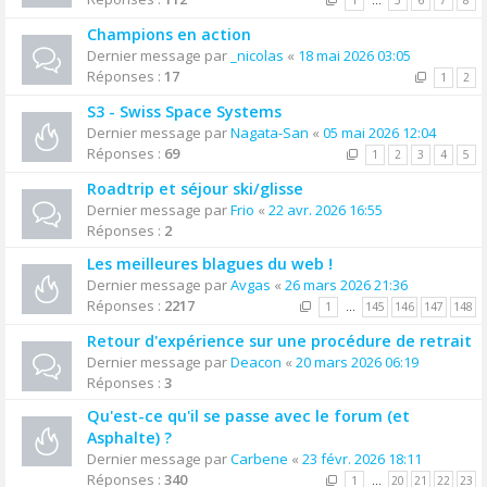
1
…
5
6
7
8
Champions en action
Dernier message par
_nicolas
«
18 mai 2026 03:05
Réponses :
17
1
2
S3 - Swiss Space Systems
Dernier message par
Nagata-San
«
05 mai 2026 12:04
Réponses :
69
1
2
3
4
5
Roadtrip et séjour ski/glisse
Dernier message par
Frio
«
22 avr. 2026 16:55
Réponses :
2
Les meilleures blagues du web !
Dernier message par
Avgas
«
26 mars 2026 21:36
Réponses :
2217
1
…
145
146
147
148
Retour d'expérience sur une procédure de retrait
Dernier message par
Deacon
«
20 mars 2026 06:19
Réponses :
3
Qu'est-ce qu'il se passe avec le forum (et
Asphalte) ?
Dernier message par
Carbene
«
23 févr. 2026 18:11
Réponses :
340
1
…
20
21
22
23