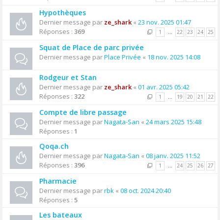
Hypothèques
Dernier message par
ze_shark
«
23 nov. 2025 01:47
Réponses :
369
1
…
22
23
24
25
Squat de Place de parc privée
Dernier message par
Place Privée
«
18 nov. 2025 14:08
Rodgeur et Stan
Dernier message par
ze_shark
«
01 avr. 2025 05:42
Réponses :
322
1
…
19
20
21
22
Compte de libre passage
Dernier message par
Nagata-San
«
24 mars 2025 15:48
Réponses :
1
Qoqa.ch
Dernier message par
Nagata-San
«
08 janv. 2025 11:52
Réponses :
396
1
…
24
25
26
27
Pharmacie
Dernier message par
rbk
«
08 oct. 2024 20:40
Réponses :
5
Les bateaux