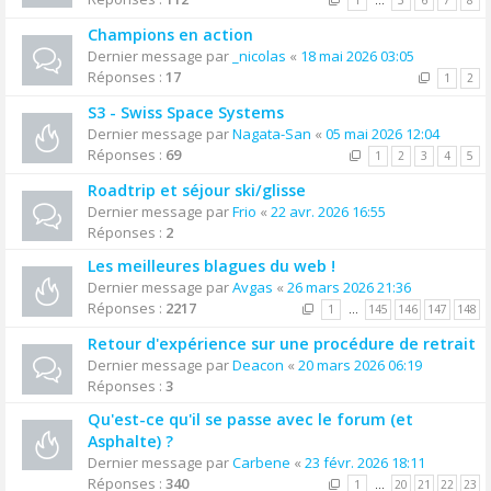
1
…
5
6
7
8
Champions en action
Dernier message par
_nicolas
«
18 mai 2026 03:05
Réponses :
17
1
2
S3 - Swiss Space Systems
Dernier message par
Nagata-San
«
05 mai 2026 12:04
Réponses :
69
1
2
3
4
5
Roadtrip et séjour ski/glisse
Dernier message par
Frio
«
22 avr. 2026 16:55
Réponses :
2
Les meilleures blagues du web !
Dernier message par
Avgas
«
26 mars 2026 21:36
Réponses :
2217
1
…
145
146
147
148
Retour d'expérience sur une procédure de retrait
Dernier message par
Deacon
«
20 mars 2026 06:19
Réponses :
3
Qu'est-ce qu'il se passe avec le forum (et
Asphalte) ?
Dernier message par
Carbene
«
23 févr. 2026 18:11
Réponses :
340
1
…
20
21
22
23