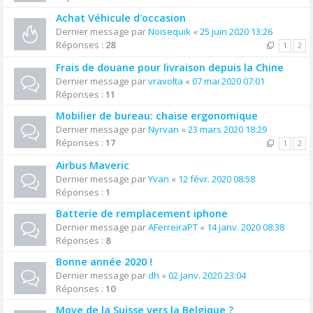
Achat Véhicule d'occasion
Dernier message par
Noisequik
«
25 juin 2020 13:26
Réponses :
28
1
2
Frais de douane pour livraison depuis la Chine
Dernier message par
vravolta
«
07 mai 2020 07:01
Réponses :
11
Mobilier de bureau: chaise ergonomique
Dernier message par
Nyrvan
«
23 mars 2020 18:29
Réponses :
17
1
2
Airbus Maveric
Dernier message par
Yvan
«
12 févr. 2020 08:58
Réponses :
1
Batterie de remplacement iphone
Dernier message par
AFerreiraPT
«
14 janv. 2020 08:38
Réponses :
8
Bonne année 2020 !
Dernier message par
dh
«
02 janv. 2020 23:04
Réponses :
10
Move de la Suisse vers la Belgique ?