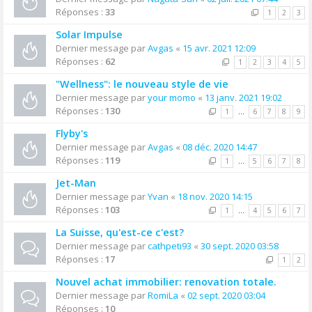
Réponses :
33
1
2
3
Solar Impulse
Dernier message par
Avgas
«
15 avr. 2021 12:09
Réponses :
62
1
2
3
4
5
"Wellness": le nouveau style de vie
Dernier message par
your momo
«
13 janv. 2021 19:02
Réponses :
130
1
…
6
7
8
9
Flyby's
Dernier message par
Avgas
«
08 déc. 2020 14:47
Réponses :
119
1
…
5
6
7
8
Jet-Man
Dernier message par
Yvan
«
18 nov. 2020 14:15
Réponses :
103
1
…
4
5
6
7
La Suisse, qu'est-ce c'est?
Dernier message par
cathpeti93
«
30 sept. 2020 03:58
Réponses :
17
1
2
Nouvel achat immobilier: renovation totale.
Dernier message par
RomiLa
«
02 sept. 2020 03:04
Réponses :
10