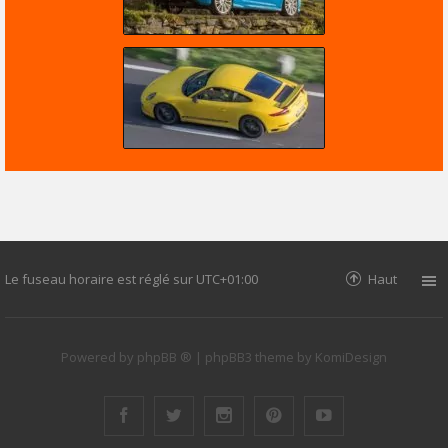
Le fuseau horaire est réglé sur
UTC+01:00
Haut
Powered by
phpBB ®
| phpBB3 theme by
KomiDesign