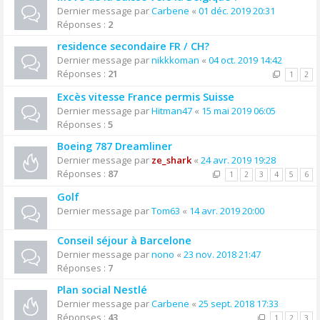
Dernier message par
Carbene
«
01 déc. 2019 20:31
Réponses :
2
residence secondaire FR / CH?
Dernier message par
nikkkoman
«
04 oct. 2019 14:42
Réponses :
21
1
2
Excès vitesse France permis Suisse
Dernier message par
Hitman47
«
15 mai 2019 06:05
Réponses :
5
Boeing 787 Dreamliner
Dernier message par
ze_shark
«
24 avr. 2019 19:28
Réponses :
87
1
2
3
4
5
6
Golf
Dernier message par
Tom63
«
14 avr. 2019 20:00
Conseil séjour à Barcelone
Dernier message par
nono
«
23 nov. 2018 21:47
Réponses :
7
Plan social Nestlé
Dernier message par
Carbene
«
25 sept. 2018 17:33
Réponses :
43
1
2
3