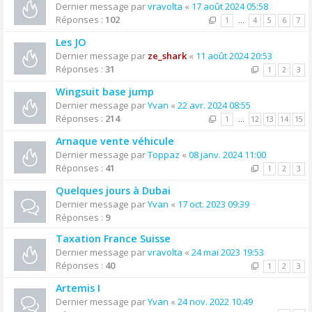
Dernier message par
vravolta
«
17 août 2024 05:58
Réponses :
102
1
…
4
5
6
7
Les JO
Dernier message par
ze_shark
«
11 août 2024 20:53
Réponses :
31
1
2
3
Wingsuit base jump
Dernier message par
Yvan
«
22 avr. 2024 08:55
Réponses :
214
1
…
12
13
14
15
Arnaque vente véhicule
Dernier message par
Toppaz
«
08 janv. 2024 11:00
Réponses :
41
1
2
3
Quelques jours à Dubai
Dernier message par
Yvan
«
17 oct. 2023 09:39
Réponses :
9
Taxation France Suisse
Dernier message par
vravolta
«
24 mai 2023 19:53
Réponses :
40
1
2
3
Artemis I
Dernier message par
Yvan
«
24 nov. 2022 10:49