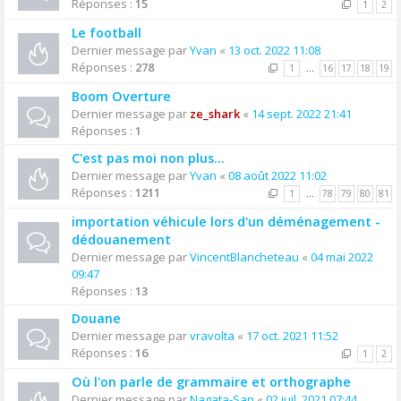
Réponses :
15
1
2
Le football
Dernier message par
Yvan
«
13 oct. 2022 11:08
Réponses :
278
1
…
16
17
18
19
Boom Overture
Dernier message par
ze_shark
«
14 sept. 2022 21:41
Réponses :
1
C'est pas moi non plus...
Dernier message par
Yvan
«
08 août 2022 11:02
Réponses :
1211
1
…
78
79
80
81
importation véhicule lors d'un déménagement -
dédouanement
Dernier message par
VincentBlancheteau
«
04 mai 2022
09:47
Réponses :
13
Douane
Dernier message par
vravolta
«
17 oct. 2021 11:52
Réponses :
16
1
2
Où l'on parle de grammaire et orthographe
Dernier message par
Nagata-San
«
02 juil. 2021 07:44