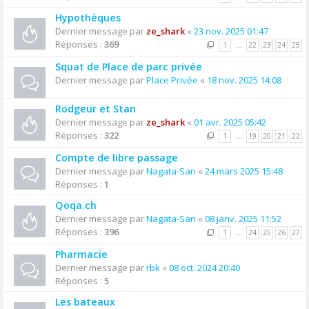
Hypothèques
Dernier message par
ze_shark
«
23 nov. 2025 01:47
Réponses :
369
1
…
22
23
24
25
Squat de Place de parc privée
Dernier message par
Place Privée
«
18 nov. 2025 14:08
Rodgeur et Stan
Dernier message par
ze_shark
«
01 avr. 2025 05:42
Réponses :
322
1
…
19
20
21
22
Compte de libre passage
Dernier message par
Nagata-San
«
24 mars 2025 15:48
Réponses :
1
Qoqa.ch
Dernier message par
Nagata-San
«
08 janv. 2025 11:52
Réponses :
396
1
…
24
25
26
27
Pharmacie
Dernier message par
rbk
«
08 oct. 2024 20:40
Réponses :
5
Les bateaux