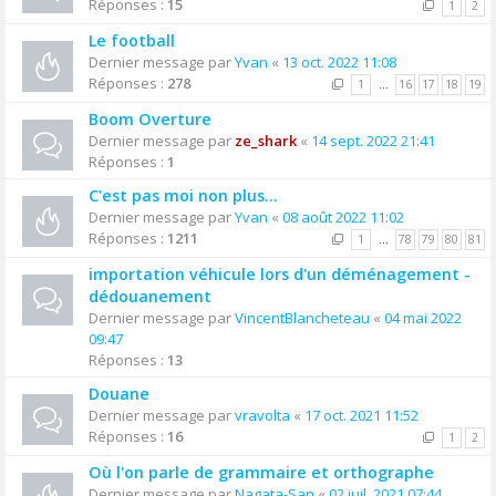
Réponses :
15
1
2
Le football
Dernier message par
Yvan
«
13 oct. 2022 11:08
Réponses :
278
1
…
16
17
18
19
Boom Overture
Dernier message par
ze_shark
«
14 sept. 2022 21:41
Réponses :
1
C'est pas moi non plus...
Dernier message par
Yvan
«
08 août 2022 11:02
Réponses :
1211
1
…
78
79
80
81
importation véhicule lors d'un déménagement -
dédouanement
Dernier message par
VincentBlancheteau
«
04 mai 2022
09:47
Réponses :
13
Douane
Dernier message par
vravolta
«
17 oct. 2021 11:52
Réponses :
16
1
2
Où l'on parle de grammaire et orthographe
Dernier message par
Nagata-San
«
02 juil. 2021 07:44