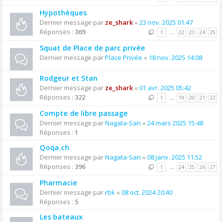
Hypothèques
Dernier message par
ze_shark
«
23 nov. 2025 01:47
Réponses :
369
1
…
22
23
24
25
Squat de Place de parc privée
Dernier message par
Place Privée
«
18 nov. 2025 14:08
Rodgeur et Stan
Dernier message par
ze_shark
«
01 avr. 2025 05:42
Réponses :
322
1
…
19
20
21
22
Compte de libre passage
Dernier message par
Nagata-San
«
24 mars 2025 15:48
Réponses :
1
Qoqa.ch
Dernier message par
Nagata-San
«
08 janv. 2025 11:52
Réponses :
396
1
…
24
25
26
27
Pharmacie
Dernier message par
rbk
«
08 oct. 2024 20:40
Réponses :
5
Les bateaux