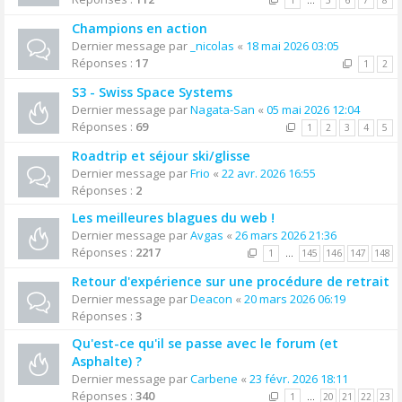
1
…
5
6
7
8
Champions en action
Dernier message par
_nicolas
«
18 mai 2026 03:05
Réponses :
17
1
2
S3 - Swiss Space Systems
Dernier message par
Nagata-San
«
05 mai 2026 12:04
Réponses :
69
1
2
3
4
5
Roadtrip et séjour ski/glisse
Dernier message par
Frio
«
22 avr. 2026 16:55
Réponses :
2
Les meilleures blagues du web !
Dernier message par
Avgas
«
26 mars 2026 21:36
Réponses :
2217
1
…
145
146
147
148
Retour d'expérience sur une procédure de retrait
Dernier message par
Deacon
«
20 mars 2026 06:19
Réponses :
3
Qu'est-ce qu'il se passe avec le forum (et
Asphalte) ?
Dernier message par
Carbene
«
23 févr. 2026 18:11
Réponses :
340
1
…
20
21
22
23