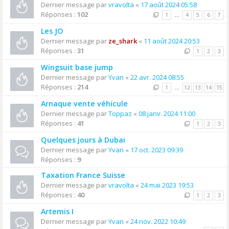
Dernier message par
vravolta
«
17 août 2024 05:58
Réponses :
102
1
…
4
5
6
7
Les JO
Dernier message par
ze_shark
«
11 août 2024 20:53
Réponses :
31
1
2
3
Wingsuit base jump
Dernier message par
Yvan
«
22 avr. 2024 08:55
Réponses :
214
1
…
12
13
14
15
Arnaque vente véhicule
Dernier message par
Toppaz
«
08 janv. 2024 11:00
Réponses :
41
1
2
3
Quelques jours à Dubai
Dernier message par
Yvan
«
17 oct. 2023 09:39
Réponses :
9
Taxation France Suisse
Dernier message par
vravolta
«
24 mai 2023 19:53
Réponses :
40
1
2
3
Artemis I
Dernier message par
Yvan
«
24 nov. 2022 10:49