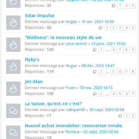
Réponses :
33
1
2
3
Solar Impulse
Dernier message par
Avgas
«
15 avr. 2021 12:09
Réponses :
62
1
2
3
4
5
"Wellness": le nouveau style de vie
Dernier message par
your momo
«
13 janv. 2021 19:02
Réponses :
130
1
…
6
7
8
9
Flyby's
Dernier message par
Avgas
«
08 déc. 2020 14:47
Réponses :
119
1
…
5
6
7
8
Jet-Man
Dernier message par
Yvan
«
18 nov. 2020 14:15
Réponses :
103
1
…
4
5
6
7
La Suisse, qu'est-ce c'est?
Dernier message par
cathpeti93
«
30 sept. 2020 03:58
Réponses :
17
1
2
Nouvel achat immobilier: renovation totale.
Dernier message par
RomiLa
«
02 sept. 2020 03:04
Réponses :
10