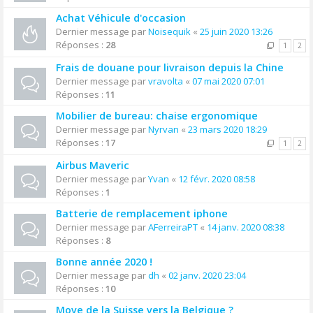
Achat Véhicule d'occasion
Dernier message par
Noisequik
«
25 juin 2020 13:26
Réponses :
28
1
2
Frais de douane pour livraison depuis la Chine
Dernier message par
vravolta
«
07 mai 2020 07:01
Réponses :
11
Mobilier de bureau: chaise ergonomique
Dernier message par
Nyrvan
«
23 mars 2020 18:29
Réponses :
17
1
2
Airbus Maveric
Dernier message par
Yvan
«
12 févr. 2020 08:58
Réponses :
1
Batterie de remplacement iphone
Dernier message par
AFerreiraPT
«
14 janv. 2020 08:38
Réponses :
8
Bonne année 2020 !
Dernier message par
dh
«
02 janv. 2020 23:04
Réponses :
10
Move de la Suisse vers la Belgique ?