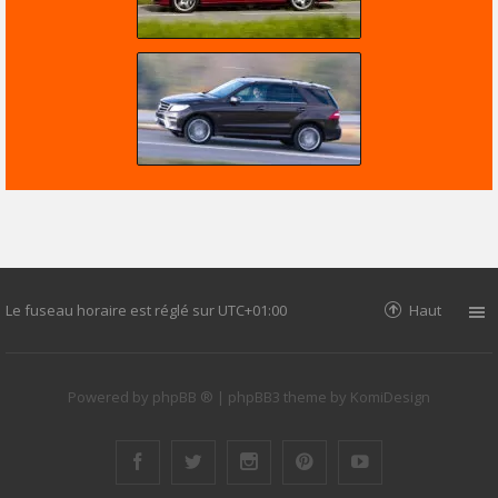
Le fuseau horaire est réglé sur
UTC+01:00
Haut
Powered by
phpBB ®
| phpBB3 theme by
KomiDesign