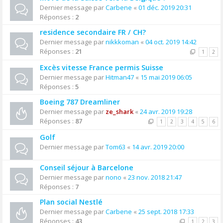
Dernier message par
Carbene
«
01 déc. 2019 20:31
Réponses :
2
residence secondaire FR / CH?
Dernier message par
nikkkoman
«
04 oct. 2019 14:42
Réponses :
21
1
2
Excès vitesse France permis Suisse
Dernier message par
Hitman47
«
15 mai 2019 06:05
Réponses :
5
Boeing 787 Dreamliner
Dernier message par
ze_shark
«
24 avr. 2019 19:28
Réponses :
87
1
2
3
4
5
6
Golf
Dernier message par
Tom63
«
14 avr. 2019 20:00
Conseil séjour à Barcelone
Dernier message par
nono
«
23 nov. 2018 21:47
Réponses :
7
Plan social Nestlé
Dernier message par
Carbene
«
25 sept. 2018 17:33
Réponses :
43
1
2
3