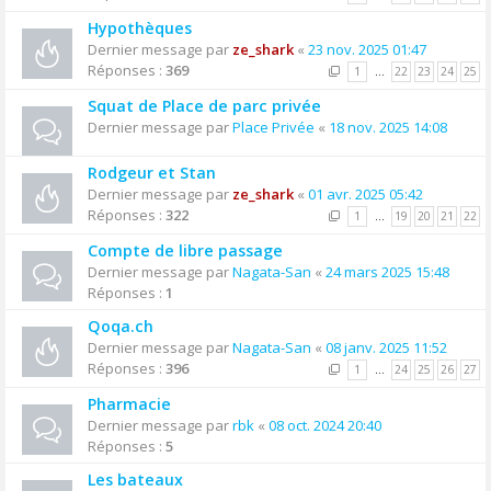
Hypothèques
Dernier message par
ze_shark
«
23 nov. 2025 01:47
Réponses :
369
1
…
22
23
24
25
Squat de Place de parc privée
Dernier message par
Place Privée
«
18 nov. 2025 14:08
Rodgeur et Stan
Dernier message par
ze_shark
«
01 avr. 2025 05:42
Réponses :
322
1
…
19
20
21
22
Compte de libre passage
Dernier message par
Nagata-San
«
24 mars 2025 15:48
Réponses :
1
Qoqa.ch
Dernier message par
Nagata-San
«
08 janv. 2025 11:52
Réponses :
396
1
…
24
25
26
27
Pharmacie
Dernier message par
rbk
«
08 oct. 2024 20:40
Réponses :
5
Les bateaux