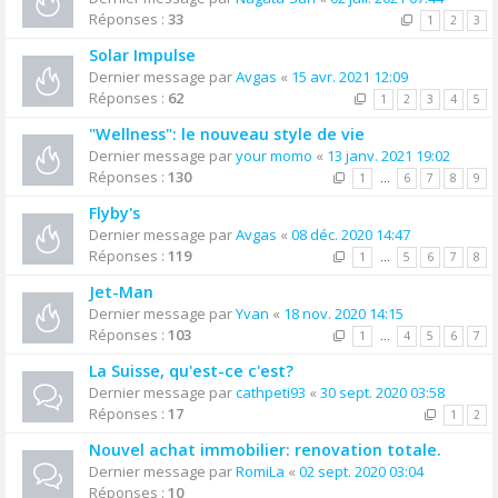
Réponses :
33
1
2
3
Solar Impulse
Dernier message par
Avgas
«
15 avr. 2021 12:09
Réponses :
62
1
2
3
4
5
"Wellness": le nouveau style de vie
Dernier message par
your momo
«
13 janv. 2021 19:02
Réponses :
130
1
…
6
7
8
9
Flyby's
Dernier message par
Avgas
«
08 déc. 2020 14:47
Réponses :
119
1
…
5
6
7
8
Jet-Man
Dernier message par
Yvan
«
18 nov. 2020 14:15
Réponses :
103
1
…
4
5
6
7
La Suisse, qu'est-ce c'est?
Dernier message par
cathpeti93
«
30 sept. 2020 03:58
Réponses :
17
1
2
Nouvel achat immobilier: renovation totale.
Dernier message par
RomiLa
«
02 sept. 2020 03:04
Réponses :
10