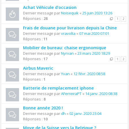
Achat Véhicule d'occasion
Dernier message par
Noisequik
«
25 juin 2020 13:26
Réponses :
28
1
2
Frais de douane pour livraison depuis la Chine
Dernier message par
vravolta
«
07 mai 2020 07:01
Réponses :
11
Mobilier de bureau: chaise ergonomique
Dernier message par
Nyrvan
«
23 mars 2020 18:29
Réponses :
17
1
2
Airbus Maveric
Dernier message par
Yvan
«
12 févr. 2020 08:58
Réponses :
1
Batterie de remplacement iphone
Dernier message par
AFerreiraPT
«
14 janv. 2020 08:38
Réponses :
8
Bonne année 2020 !
Dernier message par
dh
«
02 janv. 2020 23:04
Réponses :
10
Move de la Suisse vers la Belgique ?