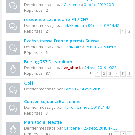
Dernier message par
Carbene
«
01 déc. 2019 20:31
Réponses :
2
residence secondaire FR / CH?
Dernier message par
nikkkoman
«
04 oct. 2019 14:42
Réponses :
21
1
2
Excès vitesse France permis Suisse
Dernier message par
Hitman47
«
15 mai 2019 06:05
Réponses :
5
Boeing 787 Dreamliner
Dernier message par
ze_shark
«
24 avr. 2019 19:28
Réponses :
87
1
2
3
4
5
6
Golf
Dernier message par
Tom63
«
14 avr. 2019 20:00
Conseil séjour à Barcelone
Dernier message par
nono
«
23 nov. 2018 21:47
Réponses :
7
Plan social Nestlé
Dernier message par
Carbene
«
25 sept. 2018 17:33
Réponses :
43
1
2
3