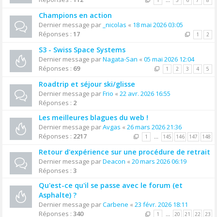
1
…
5
6
7
8
Champions en action
Dernier message par
_nicolas
«
18 mai 2026 03:05
Réponses :
17
1
2
S3 - Swiss Space Systems
Dernier message par
Nagata-San
«
05 mai 2026 12:04
Réponses :
69
1
2
3
4
5
Roadtrip et séjour ski/glisse
Dernier message par
Frio
«
22 avr. 2026 16:55
Réponses :
2
Les meilleures blagues du web !
Dernier message par
Avgas
«
26 mars 2026 21:36
Réponses :
2217
1
…
145
146
147
148
Retour d'expérience sur une procédure de retrait
Dernier message par
Deacon
«
20 mars 2026 06:19
Réponses :
3
Qu'est-ce qu'il se passe avec le forum (et
Asphalte) ?
Dernier message par
Carbene
«
23 févr. 2026 18:11
Réponses :
340
1
…
20
21
22
23