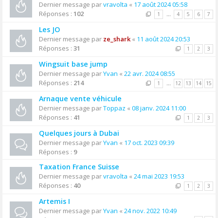
Dernier message par
vravolta
«
17 août 2024 05:58
Réponses :
102
1
…
4
5
6
7
Les JO
Dernier message par
ze_shark
«
11 août 2024 20:53
Réponses :
31
1
2
3
Wingsuit base jump
Dernier message par
Yvan
«
22 avr. 2024 08:55
Réponses :
214
1
…
12
13
14
15
Arnaque vente véhicule
Dernier message par
Toppaz
«
08 janv. 2024 11:00
Réponses :
41
1
2
3
Quelques jours à Dubai
Dernier message par
Yvan
«
17 oct. 2023 09:39
Réponses :
9
Taxation France Suisse
Dernier message par
vravolta
«
24 mai 2023 19:53
Réponses :
40
1
2
3
Artemis I
Dernier message par
Yvan
«
24 nov. 2022 10:49