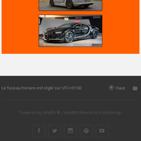
Le fuseau horaire est réglé sur
UTC+01:00
Haut
Powered by
phpBB ®
| phpBB3 theme by
KomiDesign