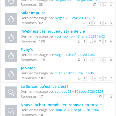
Réponses :
33
1
2
3
Solar Impulse
Dernier message par
Avgas
«
15 avr. 2021 12:09
Réponses :
62
1
2
3
4
5
"Wellness": le nouveau style de vie
Dernier message par
your momo
«
13 janv. 2021 19:02
Réponses :
130
1
…
6
7
8
9
Flyby's
Dernier message par
Avgas
«
08 déc. 2020 14:47
Réponses :
119
1
…
5
6
7
8
Jet-Man
Dernier message par
Yvan
«
18 nov. 2020 14:15
Réponses :
103
1
…
4
5
6
7
La Suisse, qu'est-ce c'est?
Dernier message par
cathpeti93
«
30 sept. 2020 03:58
Réponses :
17
1
2
Nouvel achat immobilier: renovation totale.
Dernier message par
RomiLa
«
02 sept. 2020 03:04
Réponses :
10