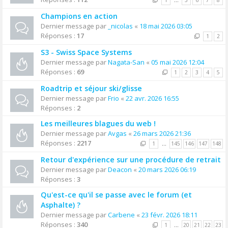
1
…
5
6
7
8
Champions en action
Dernier message par
_nicolas
«
18 mai 2026 03:05
Réponses :
17
1
2
S3 - Swiss Space Systems
Dernier message par
Nagata-San
«
05 mai 2026 12:04
Réponses :
69
1
2
3
4
5
Roadtrip et séjour ski/glisse
Dernier message par
Frio
«
22 avr. 2026 16:55
Réponses :
2
Les meilleures blagues du web !
Dernier message par
Avgas
«
26 mars 2026 21:36
Réponses :
2217
1
…
145
146
147
148
Retour d'expérience sur une procédure de retrait
Dernier message par
Deacon
«
20 mars 2026 06:19
Réponses :
3
Qu'est-ce qu'il se passe avec le forum (et
Asphalte) ?
Dernier message par
Carbene
«
23 févr. 2026 18:11
Réponses :
340
1
…
20
21
22
23