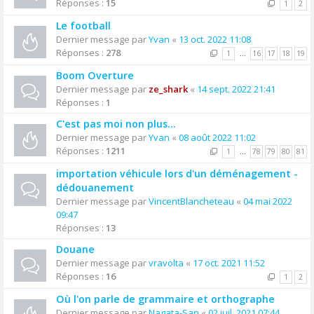
Réponses :
15
1
2
Le football
Dernier message par
Yvan
«
13 oct. 2022 11:08
Réponses :
278
1
…
16
17
18
19
Boom Overture
Dernier message par
ze_shark
«
14 sept. 2022 21:41
Réponses :
1
C'est pas moi non plus...
Dernier message par
Yvan
«
08 août 2022 11:02
Réponses :
1211
1
…
78
79
80
81
importation véhicule lors d'un déménagement -
dédouanement
Dernier message par
VincentBlancheteau
«
04 mai 2022
09:47
Réponses :
13
Douane
Dernier message par
vravolta
«
17 oct. 2021 11:52
Réponses :
16
1
2
Où l'on parle de grammaire et orthographe
Dernier message par
Nagata-San
«
02 juil. 2021 07:44