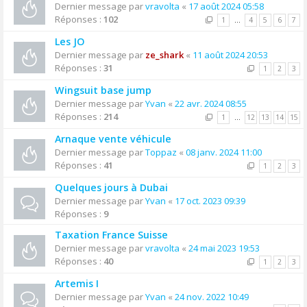
Dernier message par
vravolta
«
17 août 2024 05:58
Réponses :
102
1
…
4
5
6
7
Les JO
Dernier message par
ze_shark
«
11 août 2024 20:53
Réponses :
31
1
2
3
Wingsuit base jump
Dernier message par
Yvan
«
22 avr. 2024 08:55
Réponses :
214
1
…
12
13
14
15
Arnaque vente véhicule
Dernier message par
Toppaz
«
08 janv. 2024 11:00
Réponses :
41
1
2
3
Quelques jours à Dubai
Dernier message par
Yvan
«
17 oct. 2023 09:39
Réponses :
9
Taxation France Suisse
Dernier message par
vravolta
«
24 mai 2023 19:53
Réponses :
40
1
2
3
Artemis I
Dernier message par
Yvan
«
24 nov. 2022 10:49