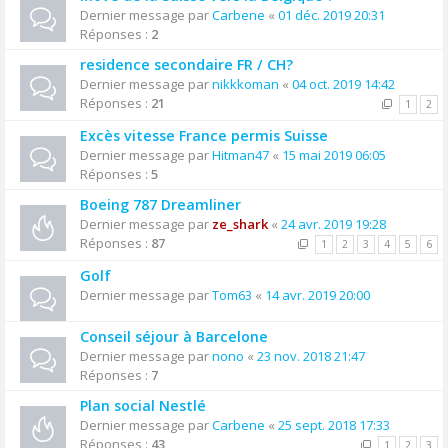
Dernier message par
Carbene
«
01 déc. 2019 20:31
Réponses :
2
residence secondaire FR / CH?
Dernier message par
nikkkoman
«
04 oct. 2019 14:42
Réponses :
21
1
2
Excès vitesse France permis Suisse
Dernier message par
Hitman47
«
15 mai 2019 06:05
Réponses :
5
Boeing 787 Dreamliner
Dernier message par
ze_shark
«
24 avr. 2019 19:28
Réponses :
87
1
2
3
4
5
6
Golf
Dernier message par
Tom63
«
14 avr. 2019 20:00
Conseil séjour à Barcelone
Dernier message par
nono
«
23 nov. 2018 21:47
Réponses :
7
Plan social Nestlé
Dernier message par
Carbene
«
25 sept. 2018 17:33
Réponses :
43
1
2
3