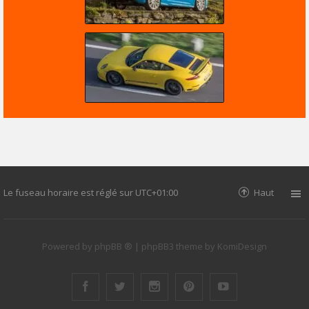
Le fuseau horaire est réglé sur
UTC+01:00
Haut
Powered by
phpBB ®
| phpBB3 theme by
KomiDesign