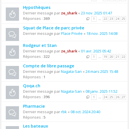
Hypothèques
Dernier message par
ze_shark
«
23 nov. 2025 01:47
Réponses :
369
1
…
22
23
24
25
Squat de Place de parc privée
Dernier message par
Place Privée
«
18 nov. 2025 14:08
Rodgeur et Stan
Dernier message par
ze_shark
«
01 avr. 2025 05:42
Réponses :
322
1
…
19
20
21
22
Compte de libre passage
Dernier message par
Nagata-San
«
24 mars 2025 15:48
Réponses :
1
Qoqa.ch
Dernier message par
Nagata-San
«
08 janv. 2025 11:52
Réponses :
396
1
…
24
25
26
27
Pharmacie
Dernier message par
rbk
«
08 oct. 2024 20:40
Réponses :
5
Les bateaux