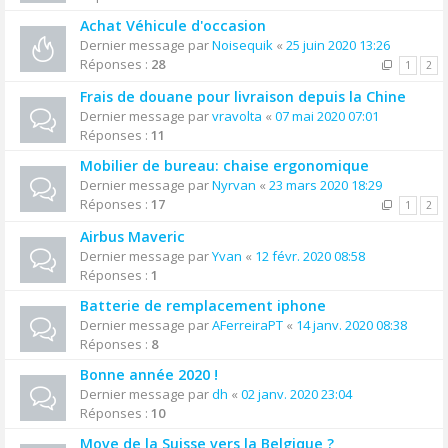
Achat Véhicule d'occasion
Dernier message par
Noisequik
«
25 juin 2020 13:26
Réponses :
28
1
2
Frais de douane pour livraison depuis la Chine
Dernier message par
vravolta
«
07 mai 2020 07:01
Réponses :
11
Mobilier de bureau: chaise ergonomique
Dernier message par
Nyrvan
«
23 mars 2020 18:29
Réponses :
17
1
2
Airbus Maveric
Dernier message par
Yvan
«
12 févr. 2020 08:58
Réponses :
1
Batterie de remplacement iphone
Dernier message par
AFerreiraPT
«
14 janv. 2020 08:38
Réponses :
8
Bonne année 2020 !
Dernier message par
dh
«
02 janv. 2020 23:04
Réponses :
10
Move de la Suisse vers la Belgique ?